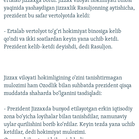
ertalab Jizzaxga bordi. Jizzax viloyat hokimiyati binosi
yaqinida yashaydigan jizzaxlik Rasuljonning aytishicha,
prezident bu safar vertolyotda keldi:
- Ertalab vertolyot to‘g‘ri hokimiyat binosiga kelib
qo‘ndi va ikki soatlardan keyin yana uchib ketdi.
Prezident kelib-ketdi deyishdi, dedi Rasuljon.
Jizzax viloyati hokimligining o‘zini tanishtirmagan
mulozimi ham Ozodlik bilan suhbatda prezident qisqa
muddatda shaharda bo‘lganini tasdiqladi:
- Prezident Jizzaxda bunyod etilayotgan erkin iqtisodiy
zona bo‘yicha loyihalar bilan tanishdilar, namunaviy
uylar qurilishini borib ko‘rdilar. Keyin tezda yana uchib
ketdilar, dedi hokimiyat mulozimi.