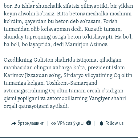
bor. Bu ishlar shunchalik sifatsiz qilinyaptiki, bir yildan
keyin ahvolni ko‘rasiz. Bitta betonameshalka moshinni
ko‘rdim, qayerdan bu beton deb so‘rasam, Forish
tumanidan olib kelayapman dedi. Kuzatib tursam,
shunday tuproqning ustiga beton to‘kishayapti. Ha bo‘l,
ha bo‘l, bo‘layaptida, dedi Mamirjon Azimov.
Ozodlikning Guliston shahrida istiqomat qiladigan
manbasidan olingan xabarga ko‘ra, prezident Islom
Karimov Jizzaxdan so‘ng, Sirdaryo viloyatining Oq oltin
tumaniga kelgan. Toshkent-Samarqand
avtomagistralining Oq oltin tumani orqali o‘tadigan
qismi yopilgani va avtomobillarning Yangiyer shahri
orqali qatnayotgani aytiladi.
Ўртоқлашинг
VPNсиз ўқиш
Follow us