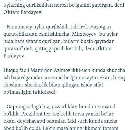
uylarning qurilishidan norozi bo‘lganini gapirgan, dedi
O‘ktam Pardayev:
- Namunaviy uylar qurilishida ishtirok etayotgan
quruvchilardan eshitishimcha, Mirziyoyev "bu uylar
juda ham sifatsiz qurilgan, bularni buzib qaytadan
qurasan" deb, qattiq gapirib ketibdi, dedi O‘ktam
Pardayev.
Huquq faoli Mamirjon Azimov ikki-uch kunda shuncha
ish bajarilganidan xursand bo‘lganini aytar ekan, biroq
shoshma-shosharlik bilan qilingan ishda sifat
bo‘lmasligini ta‘kidlaydi:
- Gapning ochig‘i biz, jizzaxliklar, bundan xursand
bo‘ldik. Prezident tez-tez kelib tursa yaxshi bo‘lar
ekan, deyishayapti odamlar. Ikki -uch kunda ancha
obod bo‘lib qoldi. Lekin masalaning ikkinchi tomoni