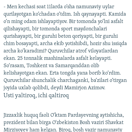
- Men kechasi soat 11larda o‘sha namunaviy uylar
qurilayotgan ko‘chadan o‘tdim. Ish qaynayapti. Kamida
o‘n ming odam ishlayaptiyov. Bir tomonda yo‘lni asfalt
qilishayapti, bir tomonda sport maydonchalari
qurishayapti, bir guruhi beton qoriyapti, bir guruhi
chim bosayapti, archa ekib yotishibdi, hozir shu issiqda
archa ko‘karadimi? Quruvchilar atrof viloyatlardan
ekan. 25 tonnalik mashinalarda asfalt kelayapti.
So‘rasam, Toshkent va Samarqanddan olib
kelishayotgan ekan. Erta tongda yana borib ko‘rdim.
Quruvchilar shunchalik charchaganki, ba‘zilari o‘tirgan
joyida uxlab qolibdi, deydi Mamirjon Azimov.
Usti yaltiroq, ichi qaltiroq
Jizzaxlik huquq faoli O‘ktam Pardayevning aytishicha,
prezident bilan birga O‘zbekiston Bosh vaziri Shavkat
Mirziyoyev ham kelgan. Biroq, bosh vazir namunaviy