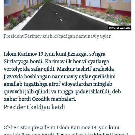
Prezident Karimov xush ko‘radigan namunaviy uylar.
Islom Karimov 19 iyun kuni Jizzaxga, so‘ngra
Sirdaryoga bordi. Karimov ilk bor viloyatlarga
vertolyotda safar qildi. Mazkur tashrif arafasida
Jizzaxda boshlangan namunaviy uylar qurilishini
amallab tugatishga atrof viloyatlardan minglab
quruvchi jalb qilindi va tongga qadar ishlatildi¸ deb
xabar berdi Ozodlik manbalari.
Prezident keldiyu ketdi
O‘zbekiston prezidenti Islom Karimov 19 iyun kuni