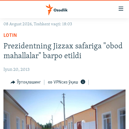
Линклар
Бош
мавзуларга
08 Avgust 2026, Toshkent vaqti: 18:03
ўтинг
OZODLIK SURISHTIRUVLARI
Асосий
LOTIN
OZODVIDEO
навигацияга
Prezidentning Jizzax safariga "obod
ўтинг
OZODARXIV
mahallalar" barpo etildi
Қидиришга
ўтинг
На русском
Iyun 20, 2013
ИЖТИМОИЙ ТАРМОҚЛАР
Ўртоқлашинг
VPNсиз ўқиш
Озодлик бошқа тилларда