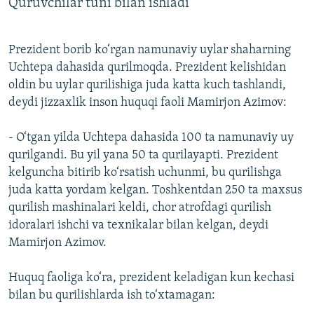
Quruvchilar tuni bilan ishladi
Prezident borib ko‘rgan namunaviy uylar shaharning
Uchtepa dahasida qurilmoqda. Prezident kelishidan
oldin bu uylar qurilishiga juda katta kuch tashlandi,
deydi jizzaxlik inson huquqi faoli Mamirjon Azimov:
- O‘tgan yilda Uchtepa dahasida 100 ta namunaviy uy
qurilgandi. Bu yil yana 50 ta qurilayapti. Prezident
kelguncha bitirib ko‘rsatish uchunmi, bu qurilishga
juda katta yordam kelgan. Toshkentdan 250 ta maxsus
qurilish mashinalari keldi, chor atrofdagi qurilish
idoralari ishchi va texnikalar bilan kelgan, deydi
Mamirjon Azimov.
Huquq faoliga ko‘ra, prezident keladigan kun kechasi
bilan bu qurilishlarda ish to‘xtamagan: