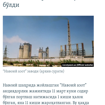
бўлди
“Навоий азот” заводи (архив сурати)
Навоий шаҳрида жойлашган “Навоий азот”
акциядорлик жамиятида 11 март куни содир
бўлган портлаш натижасида 1 киши ҳалок
бўлган, яна 11 киши жароҳатланган. Бу ҳақда