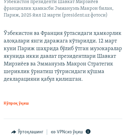
Ўзбекистон президенти Шавкат Мирзиёев
франциялик ҳамкасби Эммануэль Макрон билан,
Париж, 2025 йил 12 марти (president.uz фотоси)
Ўзбекистон ва Франция ўртасидаги ҳамкорлик
алоқалари янги даражага кўтарилди. 12 март
куни Париж шаҳрида бўлиб ўтган музокаралар
якунида икки давлат президентлари Шавкат
Мирзиёев ва Эммануэль Макрон Стратегик
шериклик ўрнатиш тўғрисидаги қўшма
декларацияни қабул қилишган.
Кўпроқ ўқиш
Ўртоқлашинг
VPNсиз ўқиш