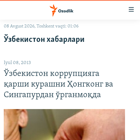
Линклар
Бош
мавзуларга
08 Avgust 2026, Toshkent vaqti: 01:06
ўтинг
OZODLIK SURISHTIRUVLARI
Асосий
Ўзбекистон хабарлари
OZODVIDEO
навигацияга
ўтинг
OZODARXIV
Қидиришга
Iyul 08, 2013
ўтинг
На русском
Ўзбекистон коррупцияга
қарши курашни Ҳонгконг ва
ИЖТИМОИЙ ТАРМОҚЛАР
Сингапурдан ўрганмоқда
Озодлик бошқа тилларда