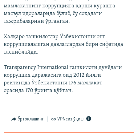
мамлакатнинг коррупцияга қарши курашга
масъул идораларида бўлиб, бу соҳадаги
тажрибаларини ўрганган.
Халқаро ташкилотлар Ўзбекистонни энг
коррупциялашган давлатлардан бири сифатида
таснифлайди.
Transparency International ташкилоти дунёдаги
коррупция даражасига оид 2012 йилги
рейтингда Ўзбекистонни 176 мамлакат
орасида 170 ўринга қўйган.
Ўртоқлашинг
VPNсиз ўқиш