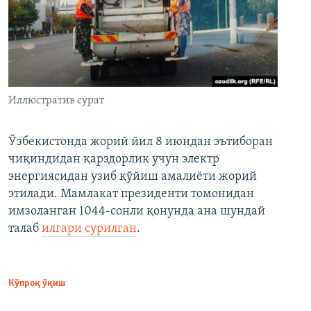
Иллюстратив сурат
Ўзбекистонда жорий йил 8 июндан эътиборан
чиқиндидан қарздорлик учун электр
энергиясидан узиб қўйиш амалиёти жорий
этилади. Мамлакат президенти томонидан
имзоланган 1044-сонли қонунда ана шундай
талаб
илгари сурилган
.
Кўпроқ ўқиш