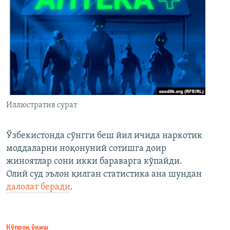
Иллюстратив сурат
Ўзбекистонда сўнгги беш йил ичида наркотик
моддаларни ноқонуний сотишга доир
жиноятлар сони икки бараварга кўпайди.
Олий суд эълон қилган статистика ана шундан
далолат беради
.
Кўпроқ ўқиш