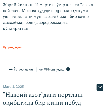
Жорий йилнинг 11 мартига ўтар кечаси Россия
пойтахти Москва ҳудудига дронлар ҳужуми
уюштирилгани муносабати билан бир қатор
самолётлар бошқа аэродромларга
қўндиригган.
Кўпроқ ўқиш
Ўртоқлашинг
VPNсиз ўқиш
Mart 11, 2025
“Навоий азот”даги портлаш
оқибатида бир киши нобуд