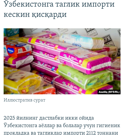
Ўзбекистонга таглик импорти
кескин қисқарди
Иллюстратив сурат
2025 йилнинг дастлабки икки ойида
Ўзбекистонга аёллар ва болалар учун гигиеник
прокладка ва тагликлар импорти 2112 тоннани