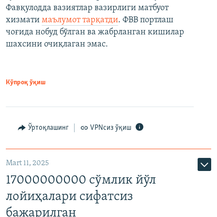
Фавқулодда вазиятлар вазирлиги матбуот
хизмати
маълумот тарқатди
. ФВВ портлаш
чоғида нобуд бўлган ва жабрланган кишилар
шахсини очиқлаган эмас.
Кўпроқ ўқиш
Ўртоқлашинг
VPNсиз ўқиш
Mart 11, 2025
17000000000 сўмлик йўл
лойиҳалари сифатсиз
бажарилган