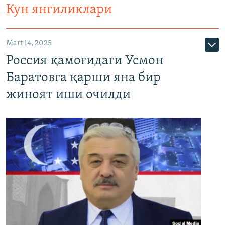
Кун янгиликлари
Mart 14, 2025
Россия қамоғидаги Усмон
Баратовга қарши яна бир
жиноят иши очилди