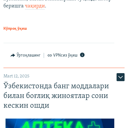
беришга
чақирди
.
Кўпроқ ўқиш
Ўртоқлашинг
VPNсиз ўқиш
Mart 12, 2025
Ўзбекистонда банг моддалари
билан боғлиқ жиноятлар сони
кескин ошди