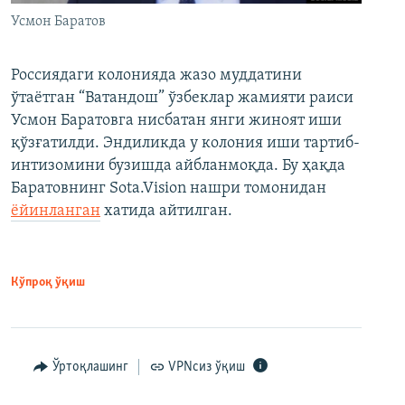
Усмон Баратов
Россиядаги колонияда жазо муддатини
ўтаётган “Ватандош” ўзбеклар жамияти раиси
Усмон Баратовга нисбатан янги жиноят иши
қўзғатилди. Эндиликда у колония иши тартиб-
интизомини бузишда айбланмоқда. Бу ҳақда
Баратовнинг Sota.Vision нашри томонидан
ёйинланган
хатида айтилган.
Кўпроқ ўқиш
Ўртоқлашинг
VPNсиз ўқиш