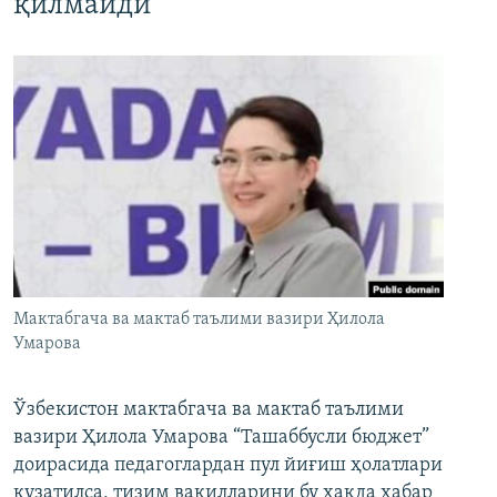
қилмайди”
Мактабгача ва мактаб таълими вазири Ҳилола
Умарова
Ўзбекистон мактабгача ва мактаб таълими
вазири Ҳилола Умарова “Ташаббусли бюджет”
доирасида педагоглардан пул йиғиш ҳолатлари
кузатилса, тизим вакилларини бу ҳақда хабар