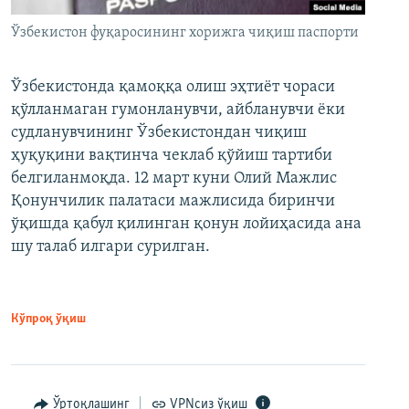
Ўзбекистон фуқаросининг хорижга чиқиш паспорти
Ўзбекистонда қамоққа олиш эҳтиёт чораси
қўлланмаган гумонланувчи, айбланувчи ёки
судланувчининг Ўзбекистондан чиқиш
ҳуқуқини вақтинча чеклаб қўйиш тартиби
белгиланмоқда. 12 март куни Олий Мажлис
Қонунчилик палатаси мажлисида биринчи
ўқишда қабул қилинган қонун лойиҳасида ана
шу талаб илгари сурилган.
Кўпроқ ўқиш
Ўртоқлашинг
VPNсиз ўқиш