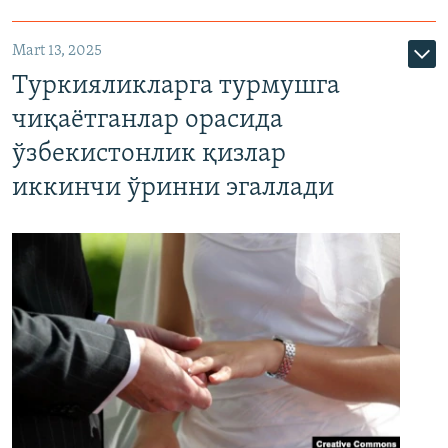
Mart 13, 2025
Туркияликларга турмушга
чиқаётганлар орасида
ўзбекистонлик қизлар
иккинчи ўринни эгаллади