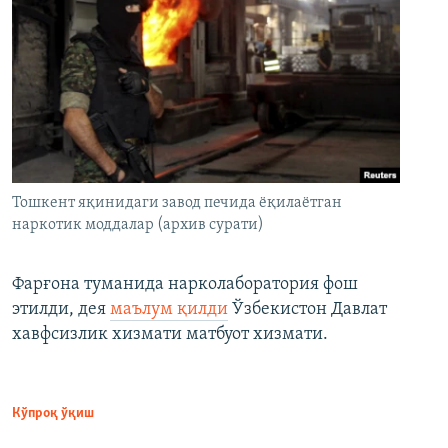
Тошкент яқинидаги завод печида ёқилаётган
наркотик моддалар (архив сурати)
Фарғона туманида нарколаборатория фош
этилди, дея
маълум қилди
Ўзбекистон Давлат
хавфсизлик хизмати матбуот хизмати.
Кўпроқ ўқиш