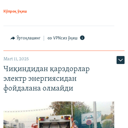
Кўпроқ ўқиш
Ўртоқлашинг
VPNсиз ўқиш
Mart 11, 2025
Чиқиндидан қарздорлар
электр энергиясидан
фойдалана олмайди