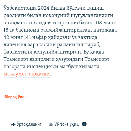
Ўзбекистонда 2024 йилда йўловчи ташиш
фаолияти билан ноқонуний шуғулланганлиги
аниқланган ҳайдовчиларга нисбатан 108 минг
18 та баённома расмийлаштирилган, натижада
42 минг 141 нафар ҳайдовчи ўз вақтида
лицензия варақасини расмийлаштириб,
фаолиятини қонунийлаштирган. Бу ҳақда
Транспорт вазирлиги ҳузуридаги Транспорт
назорати инспекцияси матбуот хизмати
маълумот тарқатди
.
Кўпроқ ўқиш
Ўртоқлашинг
VPNсиз ўқиш