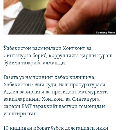
Ўзбекистон расмийлари Ҳонгконг ва
Сингапурга бориб, коррупцияга қарши кураш
бўйича тажриба алмашди.
Газета.уз нашрининг хабар қилишича,
Ўзбекистон Олий суди, Бош прокуратураси,
Адлия вазирлиги ва президент маъмурияти
вакилларининг Ҳонгконг ва Сингапурга
сафари БМТ тараққиёт дастури томонидан
уюштирилган.
10 кишидан иборат ўзбек делегацияси икки