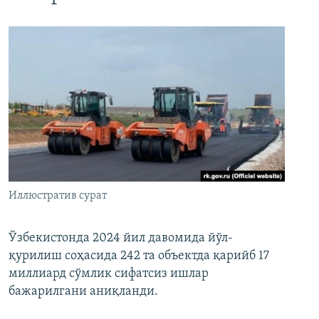
Иллюстратив сурат
Ўзбекистонда 2024 йил давомида йўл-
қурилиш соҳасида 242 та объектда қарийб 17
миллиард сўмлик сифатсиз ишлар
бажарилгани аниқланди.