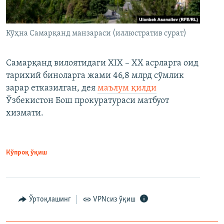
Кўҳна Самарқанд манзараси (иллюстратив сурат)
Самарқанд вилоятидаги XIX – XX асрларга оид
тарихий биноларга жами 46,8 млрд сўмлик
зарар етказилган, дея
маълум қилди
Ўзбекистон Бош прокуратураси матбуот
хизмати.
Кўпроқ ўқиш
Ўртоқлашинг
VPNсиз ўқиш