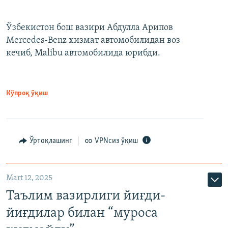
Ўзбекистон бош вазири Абдулла Арипов
Mercedes-Benz хизмат автомобилидан воз
кечиб, Malibu автомобилида юрибди.
Кўпроқ ўқиш
Ўртоқлашинг
VPNсиз ўқиш
Mart 12, 2025
Таълим вазирлиги йиғди-
йиғдилар билан “муроса