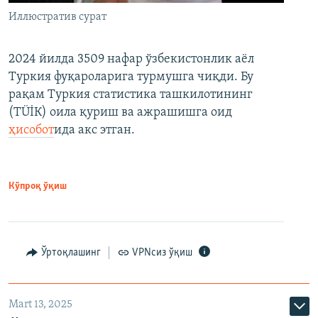
Иллюстратив сурат
2024 йилда 3509 нафар ўзбекистонлик аёл
Туркия фуқароларига турмушга чиқди. Бу
рақам Туркия статистика ташкилотининг
(ТÜİК) оила қуриш ва ажрашишга оид
ҳисобот
ида акс этган.
Кўпроқ ўқиш
Ўртоқлашинг
VPNсиз ўқиш
Mart 13, 2025