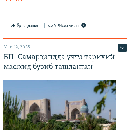
Ўртоқлашинг
VPNсиз ўқиш
Mart 12, 2025
БП: Самарқандда учта тарихий
масжид бузиб ташланган