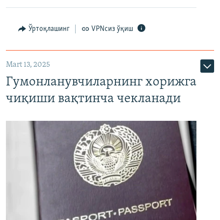
Ўртоқлашинг
VPNсиз ўқиш
Mart 13, 2025
Гумонланувчиларнинг хорижга
чиқиши вақтинча чекланади