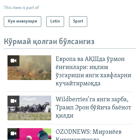
This item is part of
Кун мавзулари
Lotin
Sport
Кўрмай қолган бўлсангиз
Европа ва АҚШда ўрмон
ёнғинлари: иқлим
ўзгариши янги хавфларни
кучайтирмоқда
Wildberries’га янги зарба,
Трамп Эрон бўйича баёнот
қилди
OZODNEWS: Мирзиёев