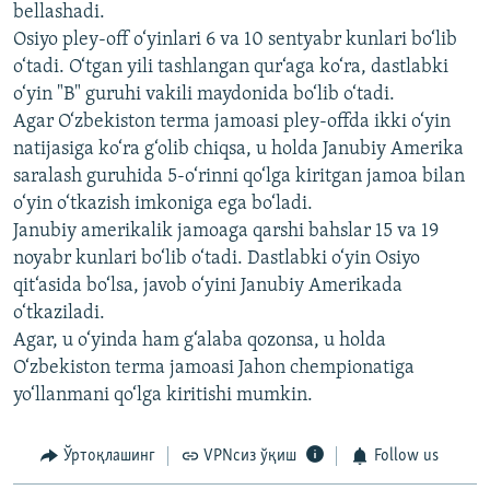
bellashadi.
Osiyo pley-off o‘yinlari 6 va 10 sentyabr kunlari bo‘lib
o‘tadi. O‘tgan yili tashlangan qur‘aga ko‘ra, dastlabki
o‘yin "B" guruhi vakili maydonida bo‘lib o‘tadi.
Agar O‘zbekiston terma jamoasi pley-offda ikki o‘yin
natijasiga ko‘ra g‘olib chiqsa, u holda Janubiy Amerika
saralash guruhida 5-o‘rinni qo‘lga kiritgan jamoa bilan
o‘yin o‘tkazish imkoniga ega bo‘ladi.
Janubiy amerikalik jamoaga qarshi bahslar 15 va 19
noyabr kunlari bo‘lib o‘tadi. Dastlabki o‘yin Osiyo
qit‘asida bo‘lsa, javob o‘yini Janubiy Amerikada
o‘tkaziladi.
Agar, u o‘yinda ham g‘alaba qozonsa, u holda
O‘zbekiston terma jamoasi Jahon chempionatiga
yo‘llanmani qo‘lga kiritishi mumkin.
Ўртоқлашинг
VPNсиз ўқиш
Follow us