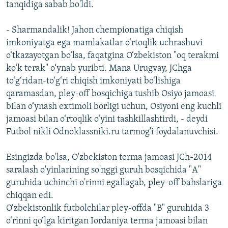
tanqidiga sabab bo'ldi.
- Sharmandalik! Jahon chempionatiga chiqish
imkoniyatga ega mamlakatlar o‘rtoqlik uchrashuvi
o‘tkazayotgan bo‘lsa, faqatgina O‘zbekiston "oq terakmi
ko‘k terak" o‘ynab yuribti. Mana Urugvay, JChga
to‘g‘ridan-to‘g‘ri chiqish imkoniyati bo‘lishiga
qaramasdan, pley-off bosqichiga tushib Osiyo jamoasi
bilan o‘ynash extimoli borligi uchun, Osiyoni eng kuchli
jamoasi bilan o‘rtoqlik o‘yini tashkillashtirdi, - deydi
Futbol nikli Odnoklassniki.ru tarmog'i foydalanuvchisi.
Esingizda bo'lsa, O'zbekiston terma jamoasi JCh-2014
saralash o'yinlarining so'nggi guruh bosqichida "A"
guruhida uchinchi o'rinni egallagab, pley-off bahslariga
chiqqan edi.
O‘zbekistonlik futbolchilar pley-offda "B" guruhida 3
o‘rinni qo‘lga kiritgan Iordaniya terma jamoasi bilan