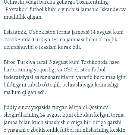
Uchrashuvdagi barcha gollarga Toshkentning
"Paxtakor" futbol klubi o'yinchisi Jamshid Iskanderov
mualliflik qilgan.
Eslatamiz, O'zbekiston terma jamoasi 14 avgust kuni
Toshkentda Turkiya terma jamoasi bilan o'rtoqlik
uchrashuvini o'tkazishi kerak edi.
Biroq Turkiya taraf 5 avgust kuni Toshkentda havo
haroratining yuqoriligi va O‘zbekiston futbol
federatsiyasi zarur sharoitlarni yaratib berolmasligini
bildirgani sabab o'rtoqlik uchrashuviga kelmasligi
ma'lum qilgan edi.
Jiddiy sinov yoqasida turgan Mirjalol Qosimov
shogirdlarining 14 avgust kuni chetdan kelgan terma
jamoa bilan kuch sinashish o'rniga bir-biriga qarshi
o'ynagani o'zbekistonlik futbol muxlislarining keskin