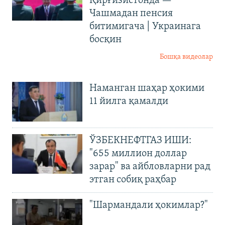
Қирғизистонда —
Чашмадан пенсия
битимигача | Украинага
босқин
Бошқа видеолар
Наманган шаҳар ҳокими
11 йилга қамалди
ЎЗБЕКНЕФТГАЗ ИШИ:
"655 миллион доллар
зарар" ва айбловларни рад
этган собиқ раҳбар
"Шармандали ҳокимлар?"