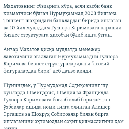
Махатовнинг сўзларига кўра, асли касби банк
хизматчиси бўлган Нурмуҳаммад 2003 йилгача
Тошкент шаҳридаги банклардан бирида ишлаган
ва 10 йил муқаддам Гулнора Каримовага қарашли
бизнес структурага ҳисобчи бўлиб ишга ўтган.
Анвар Махатов қисқа муддатда менежер
лавозимини эгаллаган Нурмуҳаммадни Гулнора
Каримова бизнес структураларидаги “асосий
фигуралардан бири” деб даъво қилди.
Шунингдек, у Нурмуҳамад Содиқовнинг шу
кунларда Швейцария, Швеция ва Францияда
Гулнора Каримовага боғлаб олиб борилаётган
ўзбеклар ишида номи тилга олинган
Алишер
Эргашев ва Шохруҳ Собировлар билан бирга
ишлаганини эҳтимолдан соқит қилмаслигини ҳам
айтди.