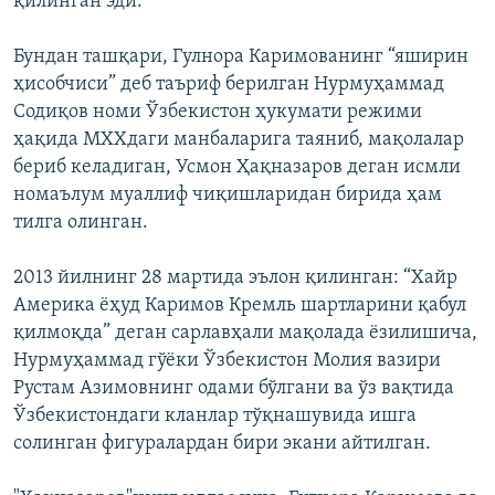
қилинган эди.
Бундан ташқари, Гулнора Каримованинг “яширин
ҳисобчиси” деб таъриф берилган Нурмуҳаммад
Содиқов номи Ўзбекистон ҳукумати режими
ҳақида МХХдаги манбаларига таяниб, мақолалар
бериб келадиган, Усмон Ҳақназаров деган исмли
номаълум муаллиф чиқишларидан бирида ҳам
тилга олинган.
2013 йилнинг 28 мартида эълон қилинган: “Хайр
Америка ёҳуд Каримов Кремль шартларини қабул
қилмоқда” деган сарлавҳали мақолада ёзилишича,
Нурмуҳаммад гўёки Ўзбекистон Молия вазири
Рустам Азимовнинг одами бўлгани ва ўз вақтида
Ўзбекистондаги кланлар тўқнашувида ишга
солинган фигуралардан бири экани айтилган.