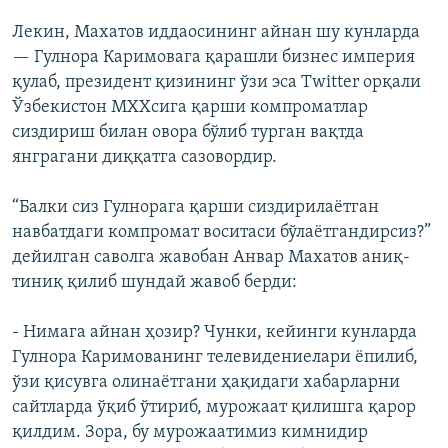
Лекин, Махатов иддаосининг айнан шу кунларда
— Гулнора Каримовага қарашли бизнес империя
қулаб, президент қизининг ўзи эса Twitter орқали
Ўзбекистон МХХсига қарши компроматлар
сиздириш билан овора бўлиб турган вақтда
янграгани диққатга сазовордир.
“Балки сиз Гулнорага қарши сиздирилаётган
навбатдаги компромат воситаси бўлаётгандирсиз?”
дейилган саволга жавобан Анвар Махатов аниқ-
тиниқ қилиб шундай жавоб берди:
- Нимага айнан ҳозир? Чунки, кейинги кунларда
Гулнора Каримованинг телевидениелари ёпилиб,
ўзи қисувга олинаётгани ҳақидаги хабарларни
сайтларда ўқиб ўтириб, мурожаат қилишга қарор
қилдим. Зора, бу мурожаатимиз кимнидир