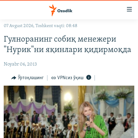
Линклар
Бош
мавзуларга
07 Avgust 2026, Toshkent vaqti: 08:48
ўтинг
OZODLIK SURISHTIRUVLARI
Асосий
Гулноранинг собиқ менежери
OZODVIDEO
навигацияга
"Нурик"ни яқинлари қидирмоқда
ўтинг
OZODARXIV
Қидиришга
Noyabr 06, 2013
ўтинг
На русском
Ўртоқлашинг
VPNсиз ўқиш
ИЖТИМОИЙ ТАРМОҚЛАР
Озодлик бошқа тилларда