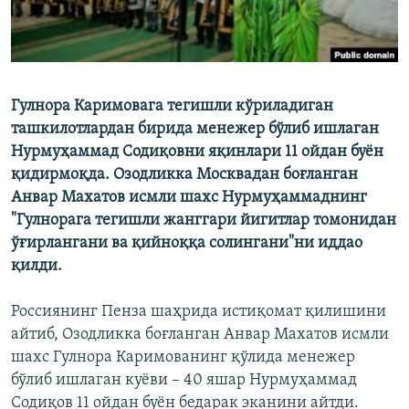
Гулнора Каримовага тегишли кўриладиган
ташкилотлардан бирида менежер бўлиб ишлаган
Нурмуҳаммад Содиқовни яқинлари 11 ойдан буён
қидирмоқда. Озодликка Москвадан боғланган
Анвар Махатов исмли шахс Нурмуҳаммаднинг
"Гулнорага тегишли жанггари йигитлар томонидан
ўғирлангани ва қийноққа солингани"ни иддао
қилди.
Россиянинг Пенза шаҳрида истиқомат қилишини
айтиб, Озодликка боғланган Анвар Махатов исмли
шахс Гулнора Каримованинг қўлида менежер
бўлиб ишлаган куёви – 40 яшар Нурмуҳаммад
Содиқов 11 ойдан буён бедарак эканини айтди.