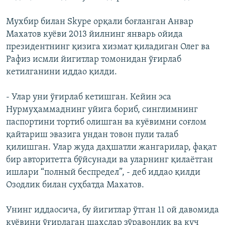
Мухбир билан Skype орқали боғланган Анвар
Махатов куёви 2013 йилнинг январь ойида
президентнинг қизига хизмат қиладиган Олег ва
Рафиз исмли йигитлар томонидан ўғирлаб
кетилганини иддао қилди.
- Улар уни ўғирлаб кетишган. Кейин эса
Нурмуҳаммаднинг уйига бориб, синглимнинг
паспортини тортиб олишган ва куёвимни соғлом
қайтариш эвазига ундан товон пули талаб
қилишган. Улар жуда даҳшатли жангарилар, фақат
бир авторитетга бўйсунади ва уларнинг қилаётган
ишлари “полный беспредел”, - деб иддао қилди
Озодлик билан суҳбатда Махатов.
Унинг иддаосича, бу йигитлар ўтган 11 ой давомида
куёвини ўғирлаган шахслар зўравонлик ва куч