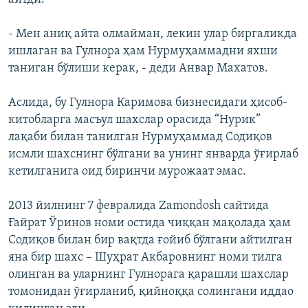
- Мен аниқ айта олмайман, лекин улар биргаликда
ишлаган ва Гулнора ҳам Нурмуҳаммадни яхши
таниган бўлиши керак, - деди Анвар Махатов.
Аслида, бу Гулнора Каримова бизнесидаги ҳисоб-
китобларга масъул шахслар орасида “Нурик”
лақаби билан танилган Нурмуҳаммад Содиқов
исмли шахснинг бўлгани ва унинг январда ўғирлаб
кетилганига оид биринчи мурожаат эмас.
2013 йилнинг 7 февралида Zamondosh сайтида
Ғайрат Ўринов номи остида чиққан мақолада ҳам
Содиқов билан бир вақтда ғойиб бўлгани айтилган
яна бир шахс – Шуҳрат Акбаровнинг номи тилга
олинган ва уларнинг Гулнорага қарашли шахслар
томонидан ўғирланиб, қийноққа солингани иддао