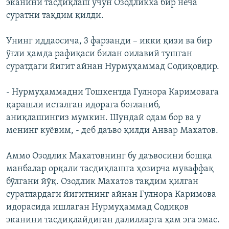
эканини тасдиқлаш учун Озодликка бир неча
суратни тақдим қилди.
Унинг иддаосича, 3 фарзанди – икки қизи ва бир
ўғли ҳамда рафиқаси билан оилавий тушган
суратдаги йигит айнан Нурмуҳаммад Содиқовдир.
- Нурмуҳаммадни Тошкентда Гулнора Каримовага
қарашли исталган идорага боғланиб,
аниқлашингиз мумкин. Шундай одам бор ва у
менинг куёвим, - деб даъво қилди Анвар Махатов.
Аммо Озодлик Махатовнинг бу даъвосини бошқа
манбалар орқали тасдиқлашга ҳозирча муваффақ
бўлгани йўқ. Озодлик Махатов тақдим қилган
суратлардаги йигитнинг айнан Гулнора Каримова
идорасида ишлаган Нурмуҳаммад Содиқов
эканини тасдиқлайдиган далилларга ҳам эга эмас.