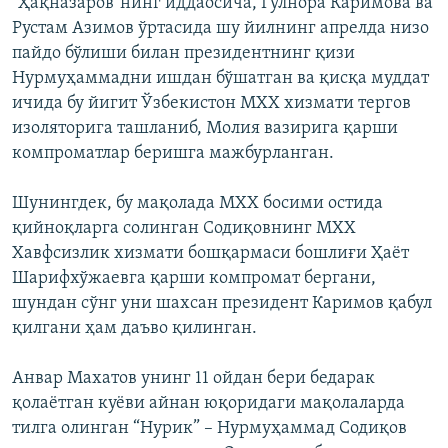
"Ҳақназаров"нинг иддаосича, Гулнора Каримова ва
Рустам Азимов ўртасида шу йилнинг апрелда низо
пайдо бўлиши билан президентнинг қизи
Нурмуҳаммадни ишдан бўшатган ва қисқа муддат
ичида бу йигит Ўзбекистон МХХ хизмати тергов
изоляторига ташланиб, Молия вазирига қарши
компроматлар беришга мажбурланган.
Шунингдек, бу мақолада МХХ босими остида
қийноқларга солинган Содиқовнинг МХХ
Хавфсизлик хизмати бошқармаси бошлиғи Ҳаёт
Шарифхўжаевга қарши компромат бергани,
шундан сўнг уни шахсан президент Каримов қабул
қилгани ҳам даъво қилинган.
Анвар Махатов унинг 11 ойдан бери бедарак
қолаётган куёви айнан юқоридаги мақолаларда
тилга олинган “Нурик” – Нурмуҳаммад Содиқов