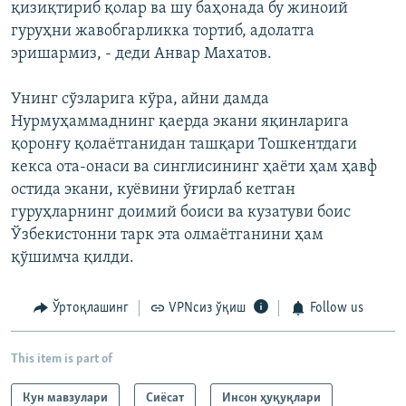
қизиқтириб қолар ва шу баҳонада бу жиноий
гуруҳни жавобгарликка тортиб, адолатга
эришармиз, - деди Анвар Махатов.
Унинг сўзларига кўра, айни дамда
Нурмуҳаммаднинг қаерда экани яқинларига
қоронғу қолаётганидан ташқари Тошкентдаги
кекса ота-онаси ва синглисининг ҳаёти ҳам ҳавф
остида экани, куёвини ўғирлаб кетган
гуруҳларнинг доимий боиси ва кузатуви боис
Ўзбекистонни тарк эта олмаётганини ҳам
қўшимча қилди.
Ўртоқлашинг
VPNсиз ўқиш
Follow us
This item is part of
Кун мавзулари
Сиёсат
Инсон ҳуқуқлари