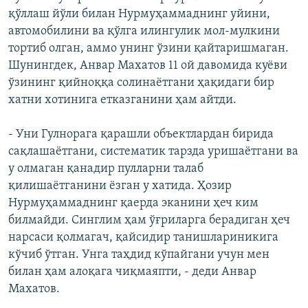
қўллаш йўли билан Нурмуҳаммаднинг уйини,
автомобилини ва қўлга илингулик мол-мулкини
тортиб олган, аммо унинг ўзини қайтаришмаган.
Шунингдек, Анвар Махатов 11 ой давомида куёви
ўзининг қийноққа солинаётгани ҳақидаги бир
хатни хотинига етказганини ҳам айтди.
- Уни Гулнорага қарашли объектлардан бирида
сақлашаётгани, систематик тарзда уришаётгани ва
у олмаган қанадир пулларни талаб
қилишаётганини ёзган у хатида. Ҳозир
Нурмуҳаммаднинг қаерда эканини ҳеч ким
билмайди. Синглим ҳам ўғриларга берадиган ҳеч
нарсаси қолмагач, қайсидир танишлариникига
кўчиб ўтган. Унга таҳдид кўпайгани учун мен
билан ҳам алоқага чиқмаяпти, - деди Анвар
Махатов.