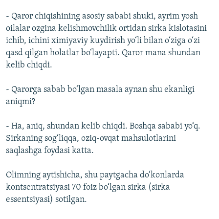
- Qaror chiqishining asosiy sababi shuki, ayrim yosh
oilalar ozgina kelishmovchilik ortidan sirka kislotasini
ichib, ichini ximiyaviy kuydirish yo‘li bilan o‘ziga o‘zi
qasd qilgan holatlar bo‘layapti. Qaror mana shundan
kelib chiqdi.
- Qarorga sabab bo‘lgan masala aynan shu ekanligi
aniqmi?
- Ha, aniq, shundan kelib chiqdi. Boshqa sababi yo‘q.
Sirkaning sog‘liqqa, oziq-ovqat mahsulotlarini
saqlashga foydasi katta.
Olimning aytishicha, shu paytgacha do‘konlarda
kontsentratsiyasi 70 foiz bo‘lgan sirka (sirka
essentsiyasi) sotilgan.