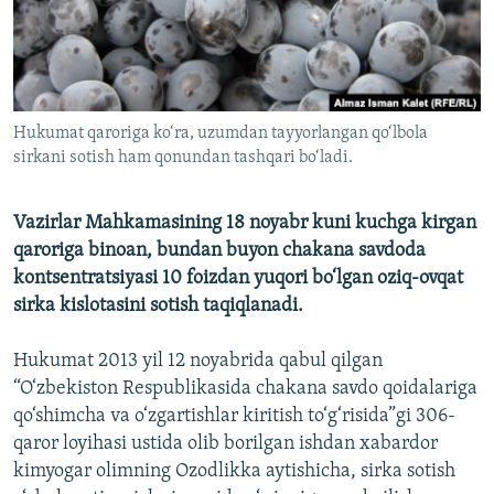
Hukumat qaroriga ko‘ra, uzumdan tayyorlangan qo‘lbola
sirkani sotish ham qonundan tashqari bo‘ladi.
Vazirlar Mahkamasining 18 noyabr kuni kuchga kirgan
qaroriga binoan, bundan buyon chakana savdoda
kontsentratsiyasi 10 foizdan yuqori bo‘lgan oziq-ovqat
sirka kislotasini sotish taqiqlanadi.
Hukumat 2013 yil 12 noyabrida qabul qilgan
“O‘zbekiston Respublikasida chakana savdo qoidalariga
qo‘shimcha va o‘zgartishlar kiritish to‘g‘risida”gi 306-
qaror loyihasi ustida olib borilgan ishdan xabardor
kimyogar olimning Ozodlikka aytishicha, sirka sotish