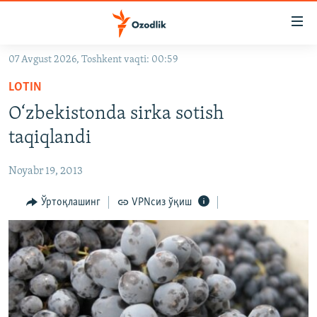
Линклар
Бош
мавзуларга
07 Avgust 2026, Toshkent vaqti: 00:59
ўтинг
OZODLIK SURISHTIRUVLARI
Асосий
LOTIN
OZODVIDEO
навигацияга
O‘zbekistonda sirka sotish
ўтинг
OZODARXIV
taqiqlandi
Қидиришга
ўтинг
На русском
Noyabr 19, 2013
ИЖТИМОИЙ ТАРМОҚЛАР
Ўртоқлашинг
VPNсиз ўқиш
Озодлик бошқа тилларда