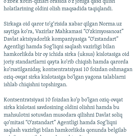
o‘zbek xotin-qizlari orasida o‘z joniga qasd qilish
holatlarining oldini olish maqsadida taqiqlandi.
Sirkaga oid qaror to‘g‘risida xabar qilgan Norma.uz
saytiga ko‘ra, Vazirlar Mahkamasi “O‘zkimyosanoat”
Davlat aktsiyadorlik kompaniyasiga “O‘zstandart”
Agentligi hamda Sog‘liqni saqlash vazirligi bilan
hamkorlikda bir oy ichida sirka (uksus) kislotasiga oid
joriy standartlarni qayta ko‘rib chiqish hamda qarorda
ko‘rsatilganiday, kontsentratsiyasi 10 foizdan oshmagan
oziq-ovqat sirka kislotasiga bo‘lgan yagona talablarni
ishlab chiqishni topshirgan.
Kontsentratsiyasi 10 foizdan ko‘p bo‘lgan oziq-ovqat
sirka kislotasi savdosining oldini olishni hamda bu
mahsulotni sotuvdan musodara qilishni Davlat soliq
qo‘mitasi “O‘zstandart” Agentligi hamda Sog‘liqni
saqlash vazirligi bilan hamkorlikda qonunda belgilab