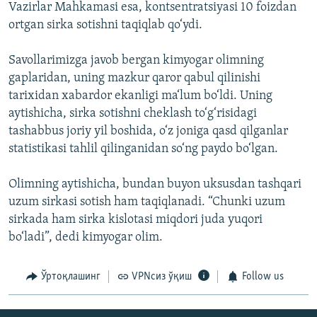
Vazirlar Mahkamasi esa, kontsentratsiyasi 10 foizdan
ortgan sirka sotishni taqiqlab qo‘ydi.
Savollarimizga javob bergan kimyogar olimning
gaplaridan, uning mazkur qaror qabul qilinishi
tarixidan xabardor ekanligi ma‘lum bo‘ldi. Uning
aytishicha, sirka sotishni cheklash to‘g‘risidagi
tashabbus joriy yil boshida, o‘z joniga qasd qilganlar
statistikasi tahlil qilinganidan so‘ng paydo bo‘lgan.
Olimning aytishicha, bundan buyon uksusdan tashqari
uzum sirkasi sotish ham taqiqlanadi. “Chunki uzum
sirkada ham sirka kislotasi miqdori juda yuqori
bo‘ladi”, dedi kimyogar olim.
Ўртоқлашинг
VPNсиз ўқиш
Follow us