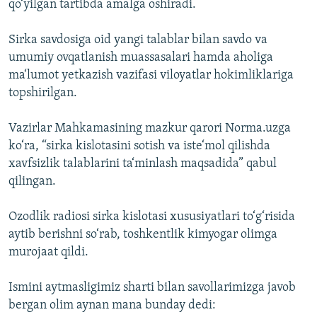
qo‘yilgan tartibda amalga oshiradi.
Sirka savdosiga oid yangi talablar bilan savdo va
umumiy ovqatlanish muassasalari hamda aholiga
ma‘lumot yetkazish vazifasi viloyatlar hokimliklariga
topshirilgan.
Vazirlar Mahkamasining mazkur qarori Norma.uzga
ko‘ra, “sirka kislotasini sotish va iste‘mol qilishda
xavfsizlik talablarini ta‘minlash maqsadida” qabul
qilingan.
Ozodlik radiosi sirka kislotasi xususiyatlari to‘g‘risida
aytib berishni so‘rab, toshkentlik kimyogar olimga
murojaat qildi.
Ismini aytmasligimiz sharti bilan savollarimizga javob
bergan olim aynan mana bunday dedi: