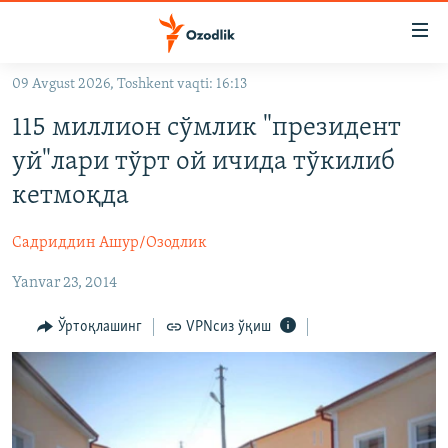
Линклар
Бош
мавзуларга
09 Avgust 2026, Toshkent vaqti: 16:13
ўтинг
OZODLIK SURISHTIRUVLARI
Асосий
115 миллион сўмлик "президент
OZODVIDEO
навигацияга
уй"лари тўрт ой ичида тўкилиб
ўтинг
OZODARXIV
кетмоқда
Қидиришга
ўтинг
На русском
Садриддин Ашур/Озодлик
Yanvar 23, 2014
ИЖТИМОИЙ ТАРМОҚЛАР
Ўртоқлашинг
VPNсиз ўқиш
Озодлик бошқа тилларда