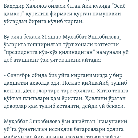
Баҳодир Халилов оиласи ўтган йил кузида “Осиё
ҳамкор” қурилиш фирмаси қурган намунавий
уйлардан бирига кўчиб кирган.
Бу оила бекаси 31 яшар Муҳаббат Эшқобилова¸
ўзларига топширилган тўрт хонали коттежни
“президентга кўз-кўз қилинадиган” намунали уй
деб аташнинг ўзи уят эканини айтади:
- Сентябрь ойида биз уйга кирганимизда у бир
даҳшатли аҳволда эди. Поллар қийшайиб, тушиб
кетган. Деворлар тарс-тарс ёрилган. Ҳатто тепага
қўйган плиталари ҳам ёрилган. Ҳовлини ўраган
деворлар ҳам тушиб кетaяпти, дейди уй бекаси.
Муҳаббат Эшқобилова ўзи яшаëтган "намунавий
уй"га ўрнатилган иссиқлик батареялари ҳолига
маймунлар йиғлашини алоҳида таъкидлайди: