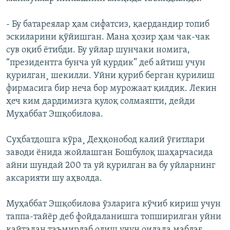
- Бу батареялар ҳам сифатсиз, қаердандир топиб
эскиларини қўйишган. Мана ҳозир ҳам чак-чак
сув оқиб ётибди. Бу уйлар шунчаки номига,
“президентга бунча уй қурдик” деб айтиш учун
қурилган¸ шекилли. Уйни қуриб берган қурилиш
фирмасига бир неча бор мурожаат қилдик. Лекин
ҳеч ким дардимизга қулоқ солмаяпти, дейди
Муҳаббат Эшқобилова.
Суҳбатдошга кўра¸ Деҳқонобод калий ўғитлари
заводи ёнида жойлашган Бошбулоқ шаҳарчасида
айни шундай 200 та уй қурилган ва бу уйларнинг
аксарияти шу аҳволда.
Муҳаббат Эшқобилова ўзларига кўчиб кириш учун
таппа-тайëр деб фойдаланишга топширилган уйни
қайтадан таъмирлаб олиш учун оилада маблағ