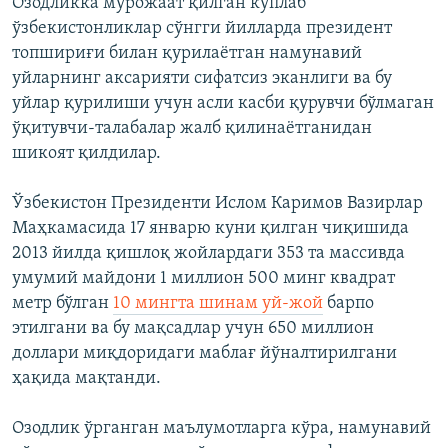
Озодликка мурожаат қилган кўплаб
ўзбекистонликлар сўнгги йилларда президент
топшириғи билан қурилаётган намунавий
уйларнинг аксарияти сифатсиз эканлиги ва бу
уйлар қурилиши учун асли касби қурувчи бўлмаган
ўқитувчи-талабалар жалб қилинаётганидан
шикоят қилдилар.
Ўзбекистон Президенти Ислом Каримов Вазирлар
Маҳкамасида 17 январю куни қилган чиқишида
2013 йилда қишлоқ жойлардаги 353 та массивда
умумий майдони 1 миллион 500 минг квадрат
метр бўлган
10 мингта шинам уй-жой
барпо
этилгани ва бу мақсадлар учун 650 миллион
доллари миқдоридаги маблағ йўналтирилгани
ҳақида мақтанди.
Озодлик ўрганган маълумотларга кўра, намунавий