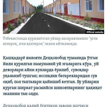
Ўзбекистонда қурилаётган уйлар аксариятининг "усти
ялтироқ¸ ичи қалтироқ" экани айтилмоқда
Қашқадарё вилояти Деҳқонобод туманида ўтган
йили қурилган намунавий уй эгаларига кўра¸ уй
деворлари айни кунларда ëрилиб¸ сувоқлар
уқаланиб тушган; иссиқлик батареяларидан сув
оқиб, пол тахталари қайишиб кетган. Бу уйларни
қурган ширкат расмийси шикоятларнинг ҳақиқат
эканини тан олди.
Деҳқонобод калий ўғитлари заводи ишчиси