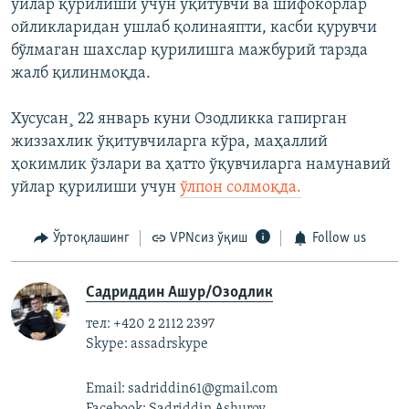
уйлар қурилиши учун ўқитувчи ва шифокорлар
ойликларидан ушлаб қолинаяпти, касби қурувчи
бўлмаган шахслар қурилишга мажбурий тарзда
жалб қилинмоқда.
Хусусан¸ 22 январь куни Озодликка гапирган
жиззахлик ўқитувчиларга кўра, маҳаллий
ҳокимлик ўзлари ва ҳатто ўқувчиларга намунавий
уйлар қурилиши учун
ўлпон солмоқда.
Ўртоқлашинг
VPNсиз ўқиш
Follow us
Садриддин Ашур/Озодлик
тел: +420 2 2112 2397
Skype: assadrskype
Email: sadriddin61@gmail.com
Facebook: Sadriddin Ashurov