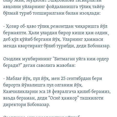
олар экан, Муҳаббат Эшқобилова тасвирлаган
авҳолни уйларнинг фойдаланишга тўлиқ тайëр
бўлмай туриб топширилгани билан изоҳлади:
- Ҳозир об-ҳаво тўлиқ ремонтдан чиқаришга йўл
бермаяпти. Ҳали улардан бирор киши ҳам олдик¸
деб қўл қўйиб бергани йўқ. Уларнинг ҳаммаси
менда квартирант бўлиб турибди, деди Бобоназар.
Озодлик мухбирининг "Битмаган уйга ким ордер
беради?” деган саволига жавобан:
- Маблағ йўқ, пул йўқ, мен 25 сентябрдан бери
бирорта йўналишга пул олганим йўқ.
Камчиликларни эса 18 февралгача қилиб берамиз,
ваъда бераман, деди “Осиё ҳамкор” ташкилоти
директори Бобоназар.