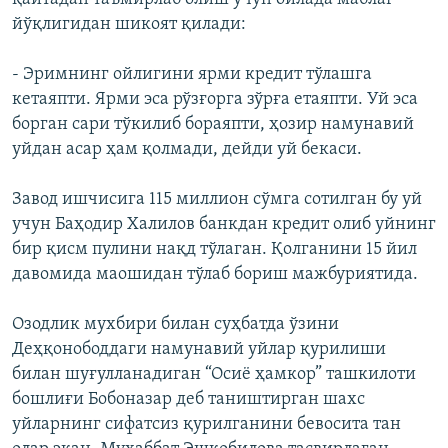
йўқлигидан шикоят қилади:
- Эримнинг ойлигини ярми кредит тўлашга
кетаяпти. Ярми эса рўзғорга зўрға етаяпти. Уй эса
борган сари тўкилиб бораяпти, ҳозир намунавий
уйдан асар ҳам қолмади, дейди уй бекаси.
Завод ишчисига 115 миллион сўмга сотилган бу уй
учун Баҳодир Халилов банкдан кредит олиб уйнинг
бир қисм пулини нақд тўлаган. Қолганини 15 йил
давомида маошидан тўлаб бориш мажбуриятида.
Озодлик мухбири билан суҳбатда ўзини
Деҳқонободдаги намунавий уйлар қурилиши
билан шуғулланадиган “Осиё ҳамкор” ташкилоти
бошлиғи Бобоназар деб таништирган шахс
уйларнинг сифатсиз қурилганини бевосита тан