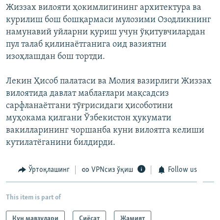
Жиззах вилояти ҳокимлигининг архитектура ва
курилиш бош бошқармаси мулозими Озодликнинг
намунавий уйларни қуриш учун ўқитувчилардан
пул талаб қилинаётганига оид вазиятни
изоҳлашдан бош тортди.
Лекин Ҳисоб палатаси ва Молия вазирлиги Жиззах
вилоятида давлат маблағлари мақсадсиз
сарфланаётгани тўғрисидаги ҳисоботини
муҳокама қилгани Ўзбекистон ҳукумати
вакилларининг чоршанба куни вилоятга келиши
кутилатёганини билдирди.
Ўртоқлашинг
VPNсиз ўқиш
Follow us
This item is part of
Кун мавзулари
Сиёсат
Жамият