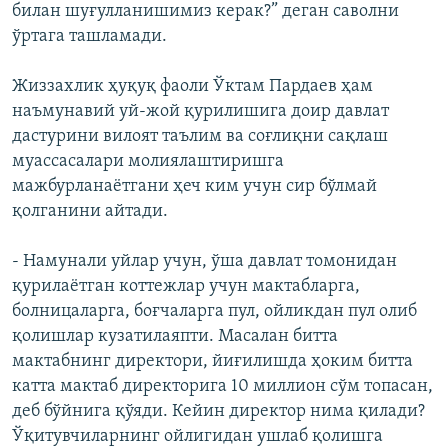
билан шуғулланишимиз керак?” деган саволни
ўртага ташламади.
Жиззахлик ҳуқуқ фаоли Ўктам Пардаев ҳам
наъмунавий уй-жой қурилишига доир давлат
дастурини вилоят таълим ва соғлиқни сақлаш
муассасалари молиялаштиришга
мажбурланаётгани ҳеч ким учун сир бўлмай
қолганини айтади.
- Намунали уйлар учун, ўша давлат томонидан
қурилаëтган коттежлар учун мактабларга,
болницаларга, боғчаларга пул, ойликдан пул олиб
қолишлар кузатилаяпти. Масалан битта
мактабнинг директори, йиғилишда ҳоким битта
катта мактаб директорига 10 миллион сўм топасан,
деб бўйнига қўяди. Кейин директор нима қилади?
Ўқитувчиларнинг ойлигидан ушлаб қолишга