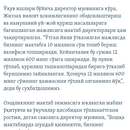
Ўқув ишлари бўйича директор муовинига кўра,
Жиззах вилоят ҳокимлигининг ободонлаштириш
ва намунавий уй-жой қуриш масалаларига
бағишланган мажлисига мактаб директорлари ҳам
чақиртирилган. “Ўтган йили ўтказилган мажлисда
бизнинг мактабга 10 миллион сўм топиб бериш
вазифаси топширилди. Кейинчалик бу сумма 12
миллион 600 минг сўмга оширилди. Бу пулни
тўплаб, қурилиш ташкилотларидан бирига ўтказиб
беришимиз тайинланган. Ҳозирча 12 миллион 600
минг сўмнинг ҳаммасини тўплай олганимиз йўқ”,
деди бу суҳбатдошимиз.
Озодликнинг мактаб зиммасига юкланган маблағ
ўқитувчи ва ўқучилар ҳисобидан тўпланаётгани
ростми, деган саволига директор муовини, “Бошқа
мактабларда шундай қилиняпти, бизнинг