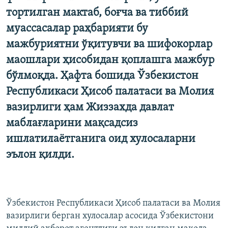
тортилган мактаб, боғча ва тиббий
муассасалар раҳбарияти бу
мажбуриятни ўқитувчи ва шифокорлар
маошлари ҳисобидан қоплашга мажбур
бўлмоқда. Ҳафта бошида Ўзбекистон
Республикаси Ҳисоб палатаси ва Молия
вазирлиги ҳам Жиззахда давлат
маблағларини мақсадсиз
ишлатилаётганига оид хулосаларни
эълон қилди.
Ўзбекистон Республикаси Ҳисоб палатаси ва Молия
вазирлиги берган хулосалар асосида Ўзбекистони