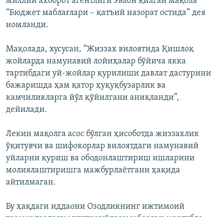
миллий ахборот агентлиги эълон қилган мақола
“Бюджет маблағлари – қатъий назорат остида” дея
номланди.
Мақолада, хусусан, “Жиззах вилоятида Қишлоқ
жойларда намунавий лойиҳалар бўйича якка
тартибдаги уй-жойлар қурилиши давлат дастурини
бажаришда ҳам қатор ҳуқуқбузарлик ва
камчиликларга йўл қўйилгани аниқланди”,
дейилади.
Лекин мақолга асос бўлган ҳисоботда жиззахлик
ўқитувчи ва шифокорлар вилоятдаги намунавий
уйларни қуриш ва ободонлаштириш ишларини
молиялаштиришга мажбурлаётгани ҳақида
айтилмаган.
Бу ҳақдаги иддаони Озодликнинг ижтимоий