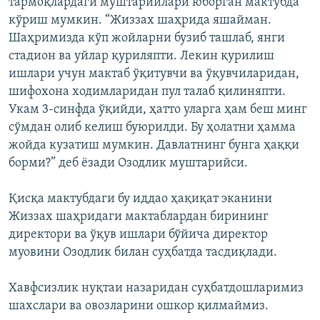
тармоқлардаги муштарийлари юборган мактубда
кўриш мумкин. “Жиззах шаҳрида яшайман.
Шаҳримизда кўп жойларни бузиб ташлаб, янги
стадион ва уйлар қуриляпти. Лекин қурилиш
ишлари учун мактаб ўқитувчи ва ўқувчиларидан,
шифохона ходимларидан пул талаб қилиняпти.
Укам 3-синфда ўқийди, ҳатто уларга ҳам беш минг
сўмдан олиб келиш буюрилди. Бу ҳолатни ҳамма
жойда кузатиш мумкин. Давлатнинг бунга ҳаққи
борми?” деб ёзади Озодлик муштарийси.
Қисқа мактубдаги бу иддао ҳақиқат эканини
Жиззах шаҳридаги мактаблардан бирининг
директори ва ўқув ишлари бўйича директор
муовини Озодлик билан суҳбатда тасдиқлади.
Хавфсизлик нуқтаи назаридан суҳбатдошларимиз
шахслари ва овозларини ошкор қилмаймиз.