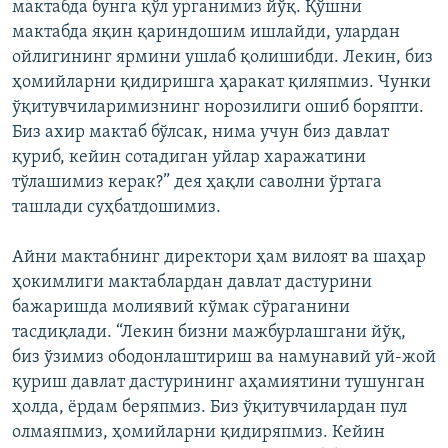
мактабда бунга қўл урганимиз йўқ. Қўшни
мактабда яқин қариндошим ишлайди, улардан
ойлигининг ярмини ушлаб қолишибди. Лекин, биз
ҳомийларни қидиришга ҳаракат қиляпмиз. Чунки
ўқитувчиларимизнинг норозилиги ошиб боряпти.
Биз ахир мактаб бўлсак, нима учун биз давлат
қуриб, кейин сотадиган уйлар харажатини
тўлашимиз керак?” дея ҳақли саволни ўртага
ташлади суҳбатдошимиз.
Айни мактабнинг директори ҳам вилоят ва шаҳар
ҳокимлиги мактаблардан давлат дастурини
бажаришда молиявий кўмак сўраганини
тасдиқлади. “Лекин бизни мажбурлашгани йўқ,
биз ўзимиз ободонлаштириш ва намунавий уй-жой
қуриш давлат дастурининг аҳамиятини тушунган
ҳолда, ёрдам беряпмиз. Биз ўқитувчилардан пул
олмаяпмиз, ҳомийларни қидиряпмиз. Кейин