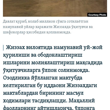
Давлат қуриб, юзлаб миллион сўмга сотилаётган
намунавий уйлар харажати Жиззахда ўқитувчи ва
шифокорлар ҳисобидан қопланмоқда.
Жиззах вилоятида намунавий уй-жой
қурилиши ва ободонлаштириш
ишларини молиялаштириш мақсадида
ўқитувчиларга ўлпон солинмоқда.
Озодликка йўлланган мактубда
келтирилган бу иддаони Жиззахдаги
мактаблардан бирининг масъул
ходимлари тасдиқлашди. Маҳаллий
фаолларнинг айтишларича, ўлпонга