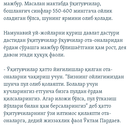
мажбур. Масалан мактабда ўқитувчилар,
бошланғич синфлар 550-600 минггача ойлик
оладиган бўлса, шунинг ярмини олиб қолади.
Намунавий уй-жойларни қуриш давлат дастури
дастидан ўқитувчилар ўқувчилар ота-оналаридан
ёрдам сўрашга мажбур бўлишаётгани ҳам рост, дея
давом этади ҳуқуқ фаоли.
- Ўқитувчилар ҳатто йиғилишлар қилган ота-
оналарни чақириш учун. “Бизнинг ойлигимиздан
шунча пул олиб қолаяпти. Болалар учун
кучларингиз етгунча бизга пулдан ëрдам
қилсаларингиз. Агар иложи бўлса, пул ўтказиш
йўллари билан ҳам берсаларингиз” деб ҳатто
ўқитувчиларнинг ўзи илтимос қилаяпти ота-
оналарга, дедий жиззахлик фаол Ўктам Пардаев.