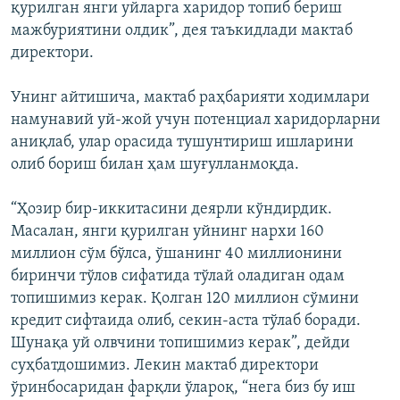
қурилган янги уйларга харидор топиб бериш
мажбуриятини олдик”, дея таъкидлади мактаб
директори.
Унинг айтишича, мактаб раҳбарияти ходимлари
намунавий уй-жой учун потенциал харидорларни
аниқлаб, улар орасида тушунтириш ишларини
олиб бориш билан ҳам шуғулланмоқда.
“Ҳозир бир-иккитасини деярли кўндирдик.
Масалан, янги қурилган уйнинг нархи 160
миллион сўм бўлса, ўшанинг 40 миллионини
биринчи тўлов сифатида тўлай оладиган одам
топишимиз керак. Қолган 120 миллион сўмини
кредит сифтаида олиб, секин-аста тўлаб боради.
Шунақа уй олвчини топишимиз керак”, дейди
суҳбатдошимиз. Лекин мактаб директори
ўринбосаридан фарқли ўлароқ, “нега биз бу иш