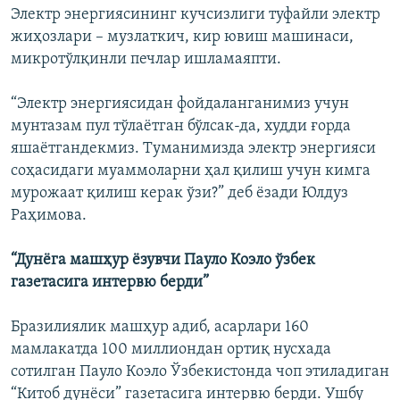
Электр энергиясининг кучсизлиги туфайли электр
жиҳозлари – музлаткич, кир ювиш машинаси,
микротўлқинли печлар ишламаяпти.
“Электр энергиясидан фойдаланганимиз учун
мунтазам пул тўлаётган бўлсак-да, худди ғорда
яшаётгандекмиз. Туманимизда электр энергияси
соҳасидаги муаммоларни ҳал қилиш учун кимга
мурожаат қилиш керак ўзи?” деб ёзади Юлдуз
Раҳимова.
“Дунёга машҳур ёзувчи Пауло Коэло ўзбек
газетасига интервю берди”
Бразилиялик машҳур адиб, асарлари 160
мамлакатда 100 миллиондан ортиқ нусхада
сотилган Пауло Коэло Ўзбекистонда чоп этиладиган
“Китоб дунёси” газетасига интервю берди. Ушбу