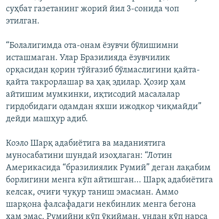
суҳбат газетанинг жорий йил 3-сонида чоп
этилган.
“Болалигимда ота-онам ёзувчи бўлишимни
исташмаган. Улар Бразилияда ёзувчилик
орқасидан қорин тўйғазиб бўлмаслигини қайта-
қайта такрорлашар ва ҳақ эдилар. Ҳозир ҳам
айтишим мумкинки, иқтисодий масалалар
гирдобидаги одамдан яхши ижодкор чиқмайди”
дейди машҳур адиб.
Коэло Шарқ адабиётига ва маданиятига
муносабатини шундай изоҳлаган: “Лотин
Америкасида “бразилиялик Румий” деган лақабим
борлигини менга кўп айтишган... Шарқ адабиётига
келсак, очиғи чуқур таниш эмасман. Аммо
шарқона фалсафадаги некбинлик менга бегона
ҳам эмас. Румийни кўп ўқийман, ундан кўп нарса