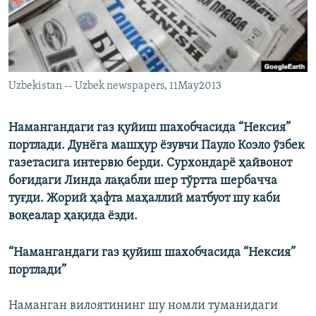
Uzbekistan -- Uzbek newspapers, 11May2013
Намангандаги газ қуйиш шахобчасида “Нексия”
портлади. Дунёга машҳур ёзувчи Пауло Коэло ўзбек
газетасига интервю берди. Сурхондарё ҳайвонот
боғидаги Линда лақабли шер тўртта шербачча
туғди. Жорий ҳафта маҳаллий матбуот шу каби
воқеалар ҳақида ёзди.
“Намангандаги газ қуйиш шахобчасида “Нексия”
портлади”
Наманган вилоятининг шу номли туманидаги