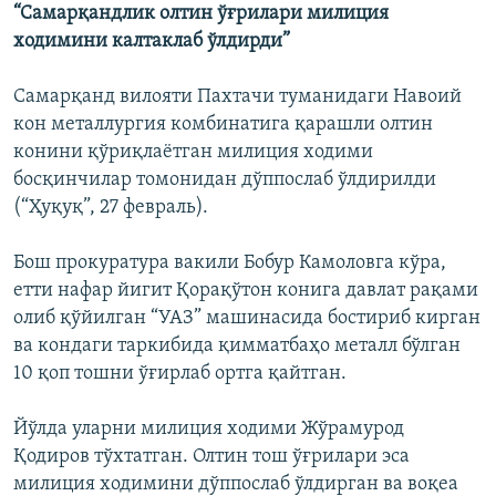
“Самарқандлик олтин ўғрилари милиция
ходимини калтаклаб ўлдирди”
Самарқанд вилояти Пахтачи туманидаги Навоий
кон металлургия комбинатига қарашли олтин
конини қўриқлаётган милиция ходими
босқинчилар томонидан дўппослаб ўлдирилди
(“Ҳуқуқ”, 27 февраль).
Бош прокуратура вакили Бобур Камоловга кўра,
етти нафар йигит Қорақўтон конига давлат рақами
олиб қўйилган “УАЗ” машинасида бостириб кирган
ва кондаги таркибида қимматбаҳо металл бўлган
10 қоп тошни ўғирлаб ортга қайтган.
Йўлда уларни милиция ходими Жўрамурод
Қодиров тўхтатган. Олтин тош ўғрилари эса
милиция ходимини дўппослаб ўлдирган ва воқеа