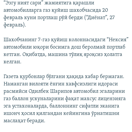
“Эзгу ният сари” жамиятига қарашли
автомобилларга газ қуйиш шахобчасида 20
февраль куни портлаш рўй берди (“Диёнат”, 27
февраль).
Шахобчанинг 7-газ қуйиш колоннасидаги “Нексия”
автомобили юқори босимга дош беролмай портлаб
кетган. Оқибатда, машина тўлиқ яроқсиз ҳолатга
келган.
Газета қурбонлар бўлгани ҳақида хабар бермаган.
Наманган вилояти ёнғин хавфсизлиги идораси
расмийси Одилбек Шарипов автомобил эгаларини
газ баллон ускуналарини фақат махсус лицензияга
эга устахоналарда, баллоннинг сифатли эканига
ишонч ҳосил қилгандан кейингина ўрнатишни
маслаҳат беради.