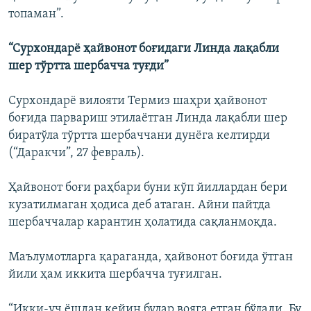
топаман”.
“Сурхондарё ҳайвонот боғидаги Линда лақабли
шер тўртта шербачча туғди”
Сурхондарё вилояти Термиз шаҳри ҳайвонот
боғида парвариш этилаётган Линда лақабли шер
биратўла тўртта шербаччани дунёга келтирди
(“Даракчи”, 27 февраль).
Ҳайвонот боғи раҳбари буни кўп йиллардан бери
кузатилмаган ҳодиса деб атаган. Айни пайтда
шербаччалар карантин ҳолатида сақланмоқда.
Маълумотларга қараганда, ҳайвонот боғида ўтган
йили ҳам иккита шербачча туғилган.
“Икки-уч ёшдан кейин булар вояга етган бўлади. Бу