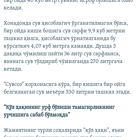
бир ойда 40 куб метр сувнинг исроф бўлишига олиб
келади.
Хонадонда сув ҳисоблагич ўрганатилмаган бўлса,
бир ойда киши бошига сув сарфи 9,9 куб метрни
ташкил қилса, ҳисоблагич ўрнатилганида бу
кўрсаткич 4,07 куб метрга камаяди. Душда 3
дақиқа чўмилиш пайти 36 литр сув сарфланса,
ваннага сув тўлдириб чўмилганда 270 литргача
кетади.
“Сувсоз” корхонасига кўра, бир кишига бир ойга
белгиланган сув меъёри 330 литрни ташкил этади.
“Қўл ҳақининг урф бўлиши тамагирликнинг
урчишига сабаб бўлмоқда”
Жамиятнинг турли соҳаларида “қўл ҳақи”, яъни