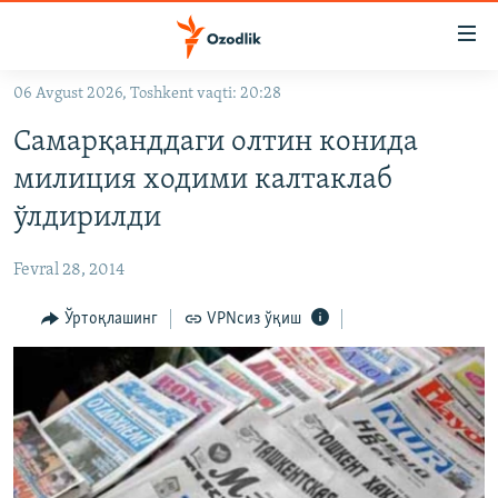
Линклар
Бош
мавзуларга
06 Avgust 2026, Toshkent vaqti: 20:28
ўтинг
OZODLIK SURISHTIRUVLARI
Асосий
Самарқанддаги олтин конида
OZODVIDEO
навигацияга
милиция ходими калтаклаб
ўтинг
OZODARXIV
ўлдирилди
Қидиришга
ўтинг
На русском
Fevral 28, 2014
ИЖТИМОИЙ ТАРМОҚЛАР
Ўртоқлашинг
VPNсиз ўқиш
Озодлик бошқа тилларда