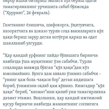
бирор ишни битириш эвазига пул бериш одати
тамагирликнинг урчишига сабаб бўлмоқда
(“Ҳуррият”, 26 февраль).
Газетанинг ёзишича, шифокорга, ўқитувчига,
назоратчига ва ҳоказо турли соҳа вакилларига қўл
ҳақи бериш зарур деган нотўғри қараш ва одат
шаклланиб улгурди.
“Ҳар қандай урфнинг пайдо бўлишига биринчи
навбатда ўша муҳитнинг ўзи сабабчи. Турли
соҳаларда мавжуд бўлган “қўл ҳақи”дан кўз
юмолмаймиз. Бунга ҳам аввало ўзимиз сабабчи –
“унинг ҳам бола-чақаси бор” деган андишага
бориб, ўзимизни оқлаб ҳам қўямиз. Кимгадир “қўл
ҳақи” бериб, “хизмат”ини қилиб уни тамагирликка
даъват этамиз. Ваҳоланки, ҳар қандай ижтимоий
қусур биринчи навбатда жамиятнинг соғлиғига