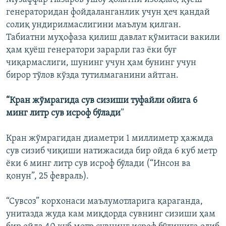
генераторидан фойдаланганлик учун ҳеч қандай
солиқ ундирилмаслигини маълум қилган.
Табиатни муҳофаза қилиш давлат қўмитаси вакили
ҳам қуёш генератори зарарли газ ёки буғ
чиқармаслиги, шунинг учун ҳам бунинг учун
бирор тўлов кўзда тутилмаганини айтган.
“Кран жўмрагида сув сизиши туфайли ойига 6
минг литр сув исроф бўлади
”
Кран жўмрагидан диаметри 1 миллиметр ҳажмда
сув сизиб чиқиши натижасида бир ойда 6 куб метр
ёки 6 минг литр сув исроф бўлади (“Инсон ва
қонун”, 25 февраль).
“Сувсоз” корхонаси маълумотларига қараганда,
унитазда жуда кам миқдорда сувнинг сизиши ҳам