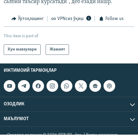
салбий таъсир кўрсатади”, деб ёзади нашр.
Ўртоқлашинг
VPNсиз ўқиш
Follow us
This item is part of
Кун мавзулари
Жамият
ИЖТИМОИЙ ТАРМОҚЛАР
ОЗОДЛИК
МАЪЛУМОТ
Озодлик радиоси © 2026 RFE/RL, Inc. | Барча ҳуқуқлар