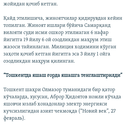
жойидан қочиб кетган.
Қайд этилишича, жиноятчилар қидирувдан кейин
топилган. Жиноят ишлари бўйича Самарқанд
вилояти суди исми ошкор этилмаган 6 нафар
йигитга 19 йилу 6 ой озодликдан маҳрум этиш
жазоси тайинлаган. Милиция ходимини кўрган
заҳоти қочиб кетган йигитга эса 3 йилу 1 ойга
озодликдан маҳрум қилинган.
“Тошкентда яшаш ғорда яшашга тенглаштирилди”
Тошкент шаҳри Олмазор туманидаги бир қатор
кўчаларда, хусусан, Аброр Ҳидоятов номли кўчада
яшовчи юзлаб хонадонлар электр энергияси
кучсизлигидан азият чекмоқда (“Новий век”, 27
февраль).