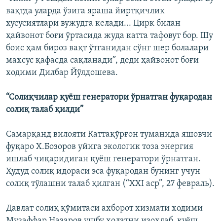
вақтда уларда ўзига яраша йиртқичлик
хусусиятлари вужудга келади... Цирк билан
ҳайвонот боғи ўртасида жуда катта тафовут бор. Шу
боис ҳам бироз вақт ўтганидан сўнг шер болалари
махсус қафасда сақланади”, деди ҳайвонот боғи
ходими Дилбар Йўлдошева.
“Солиқчилар қуёш генератори ўрнатган фуқародан
солиқ талаб қилди”
Самарқанд вилояти Каттақўрғон туманида яшовчи
фуқаро Х.Бозоров уйига экологик тоза энергия
ишлаб чиқаридиган қуёш генератори ўрнатган.
Ҳудуд солиқ идораси эса фуқародан бунинг учун
солиқ тўлашни талаб қилган (“XXI аср”, 27 февраль).
Давлат солиқ қўмитаси ахборот хизмати ходими
Музаффар Назаров ушбу ҳолатни изоҳлаб, қуёш