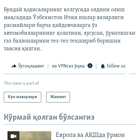
Бундай ҳодисаларнинг келгусида олдини олиш
мақсадида Ўзбекистон Ички ишлар вазирлиги
расмийлари барча ҳайдовчиларга ўз
автомобилларининг ҳолатини, хусусан, ўрнатилган
газ баллонларини тез-тез текшириб боришни
тавсия қилган.
Ўртоқлашинг
VPNсиз ўқиш
Follow us
This item is part of
Кун мавзулари
Жамият
Кўрмай қолган бўлсангиз
Европа ва АҚШда ўрмон