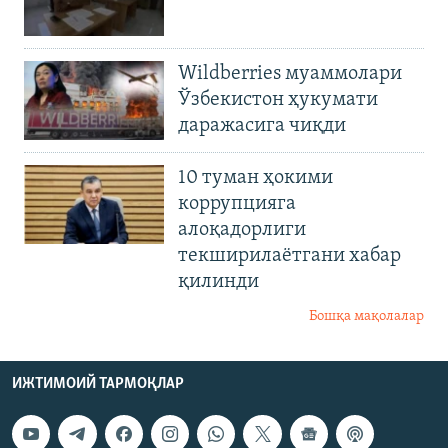
Wildberries муаммолари
Ўзбекистон ҳукумати
даражасига чиқди
10 туман ҳокими
коррупцияга
алоқадорлиги
текширилаётгани хабар
қилинди
Бошқа мақолалар
ИЖТИМОИЙ ТАРМОҚЛАР