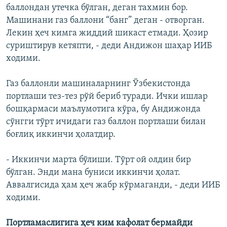
баллондан утечка бўлган, деган тахмин бор.
Машинани газ баллони “банг” деган - отворган.
Лекин ҳеч кимга жиддий шикаст етмади. Ҳозир
суриштирув кетяпти, - деди Андижон шаҳар ИИБ
ходими.
Газ баллонли машиналарнинг Ўзбекистонда
портлаши тез-тез рўй бериб туради. Ички ишлар
бошқармаси маълумотига кўра, бу Андижонда
сўнгги тўрт ичидаги газ баллон портлаши билан
боғлиқ иккинчи ҳолатдир.
- Иккинчи марта бўлиши. Тўрт ой олдин бир
бўлган. Энди мана буниси иккинчи ҳолат.
Аввалгисида ҳам ҳеч жабр кўрмаганди, - деди ИИБ
ходими.
Портламаслигига ҳеч ким кафолат бермайди