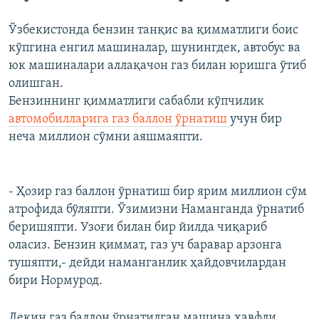
Ўзбекистонда бензин танқис ва қимматлиги боис
кўпгина енгил машиналар, шунингдек, автобус ва
юк машиналари аллақачон газ билан юришга ўтиб
олишган.
Бензиннинг қимматлиги сабабли кўпчилик
автомобилларига газ баллон ўрнатиш
учун бир
неча миллион сўмни аяшмаяпти.
- Ҳозир газ баллон ўрнатиш бир ярим миллион сўм
атрофида бўляпти. Ўзимизни Наманганда ўрнатиб
беришяпти. Узоғи билан бир йилда чиқариб
оласиз. Бензин қиммат, газ уч баравар арзонга
тушяпти,- дейди наманганлик ҳайдовчилардан
бири Нормурод.
Лекин газ баллон ўрнатилган машина хавфли.