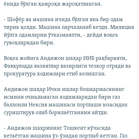
ёнида бўлган ҳамроҳи жароҳатланган.
- Шофёр ва машина ичида бўлган яна бир одам
тирик қолди. Машина парчаланиб кетди. Милиция
йўлга одамларни ўтказмаяпти, - дейди воқеа
гувоҳларидан бири.
Воқеа жойига Андижон шаҳар ИИБ раҳбарияти,
Фавқулодда вазиятлар вазирлиги тезкор отряди ва
прокуратура ходимлари етиб келишган.
Андижон шаҳар Ички ишлар бошқармасининг
исмини очиқламаган ходимларидан бири газ
баллонли Нексия машинаси портлаши юзасидан
суриштирув олиб борилаётганини айтди.
- Андижон шаҳрининг Тошкент кўчасида
кетаётган машина ўз-ўзидан портлаб кетган. Газ