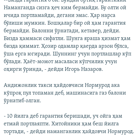
--Бизда гарантия 6 ой. Бундан ортиқ гарантияни
Наманганда сизга ҳеч ким бермайди. Бу олти ой
ичида портламайди, дегани эмас. Ҳар нарса
бўлиши мумкин. Бошқалар бир ой ҳам гарантия
бермайди. Балонни ўрнатади, кетавер, дейди.
Бизда ҳаммаси сифатли. Шунга яраша ҳизмат ҳам
бизда қиммат. Ҳозир одамлар қаерда арзон бўлса,
ўша ерга югиради. Шуннинг учун портлашлар кўп
бўлади. Ҳаёт-момот масаласи кўпчилик учун
оҳирги ўринда, - дейди Игорь Назаров.
Андижонлик такси ҳайдовчиси Нормурод ака
кўпроқ пул топаман деб, машинасига газ балони
ўрнатиб олган.
- 10 йилга деб гарантия беришади, уч ойга ҳам
етмай портлаяпти. Хитойники ҳам беш йилга
тортади, - дейди наманганлик ҳайдовчи Нормурод.