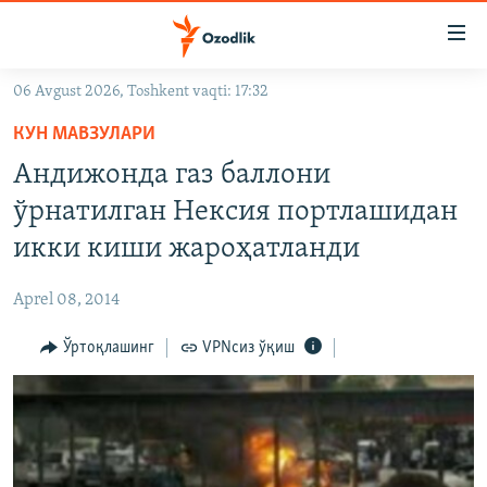
Линклар
Бош
мавзуларга
06 Avgust 2026, Toshkent vaqti: 17:32
ўтинг
OZODLIK SURISHTIRUVLARI
Асосий
КУН МАВЗУЛАРИ
OZODVIDEO
навигацияга
Андижонда газ баллони
ўтинг
OZODARXIV
ўрнатилган Нексия портлашидан
Қидиришга
ўтинг
икки киши жароҳатланди
На русском
Aprel 08, 2014
ИЖТИМОИЙ ТАРМОҚЛАР
Ўртоқлашинг
VPNсиз ўқиш
Озодлик бошқа тилларда