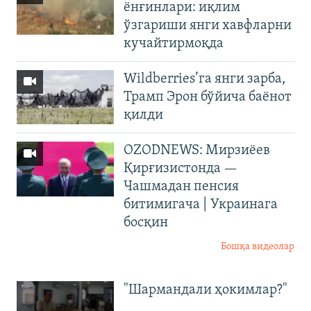
ёнғинлари: иқлим
ўзгариши янги хавфларни
кучайтирмоқда
Wildberries’га янги зарба,
Трамп Эрон бўйича баёнот
қилди
OZODNEWS: Мирзиёев
Қирғизистонда —
Чашмадан пенсия
битимигача | Украинага
босқин
Бошқа видеолар
"Шармандали ҳокимлар?"