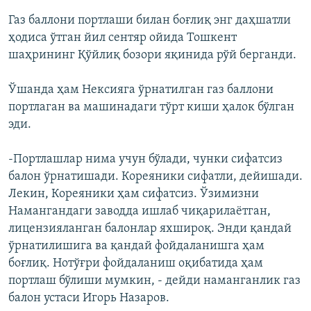
Газ баллони портлаши билан боғлиқ энг даҳшатли
ҳодиса ўтган йил сентяр ойида Тошкент
шаҳрининг Қўйлиқ бозори яқинида рўй берганди.
Ўшанда ҳам Нексияга ўрнатилган газ баллони
портлаган ва машинадаги тўрт киши ҳалок бўлган
эди.
-Портлашлар нима учун бўлади, чунки сифатсиз
балон ўрнатишади. Кореяники сифатли, дейишади.
Лекин, Кореяники ҳам сифатсиз. Ўзимизни
Намангандаги заводда ишлаб чиқарилаётган,
лицензияланган балонлар яхшироқ. Энди қандай
ўрнатилишига ва қандай фойдаланишга ҳам
боғлиқ. Нотўғри фойдаланиш оқибатида ҳам
портлаш бўлиши мумкин, - дейди наманганлик газ
балон устаси Игорь Назаров.