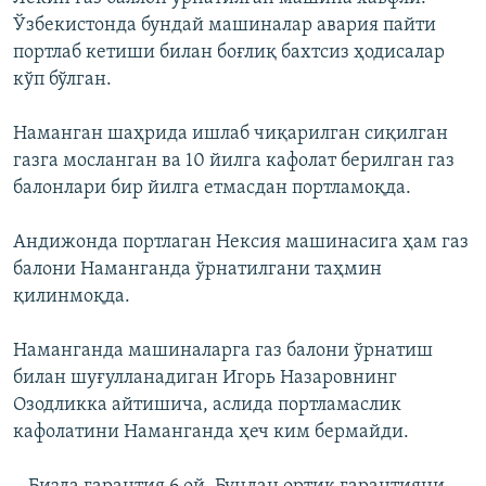
Ўзбекистонда бундай машиналар авария пайти
портлаб кетиши билан боғлиқ бахтсиз ҳодисалар
кўп бўлган.
Наманган шаҳрида ишлаб чиқарилган сиқилган
газга мосланган ва 10 йилга кафолат берилган газ
балонлари бир йилга етмасдан портламоқда.
Андижонда портлаган Нексия машинасига ҳам газ
балони Наманганда ўрнатилгани таҳмин
қилинмоқда.
Наманганда машиналарга газ балони ўрнатиш
билан шуғулланадиган Игорь Назаровнинг
Озодликка айтишича, аслида портламаслик
кафолатини Наманганда ҳеч ким бермайди.