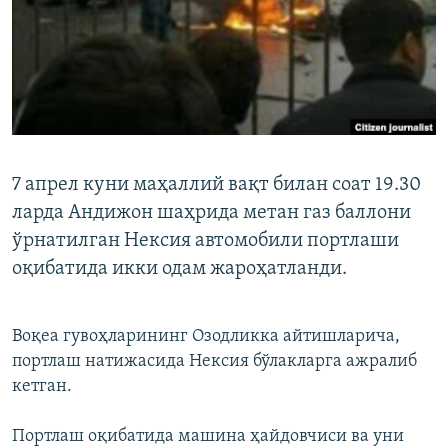
7 апрел куни маҳаллий вақт билан соат 19.30
ларда Андижон шаҳрида метан газ баллони
ўрнатилган Нексия автомобили портлаши
оқибатида икки одам жароҳатланди.
Воқеа гувоҳларининг Озодликка айтишларича,
портлаш натижасида Нексия бўлакларга ажралиб
кетган.
Портлаш оқибатида машина ҳайдовчиси ва уни