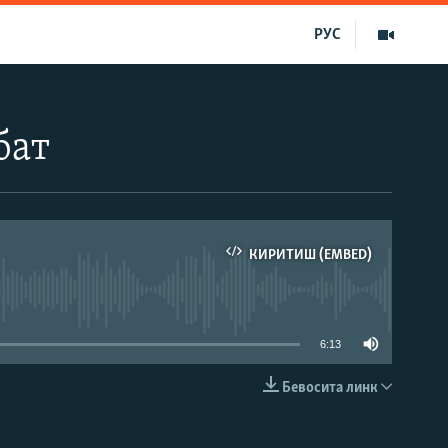
РУС
бат
КИРИТИШ (EMBED)
д эмас
6:13
Бевосита линк
КИРИТИШ (EMBED)