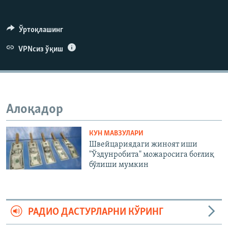
Ўртоқлашинг
VPNсиз ўқиш
Алоқадор
КУН МАВЗУЛАРИ
Швейцариядаги жиноят иши
"Ўздунробита" можаросига боғлиқ
бўлиши мумкин
РАДИО ДАСТУРЛАРНИ КЎРИНГ