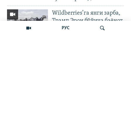
Wildberries’га янги зарба,
Трамп Эрон бўйича баёнот
қилди
РУС
OZODNEWS: Мирзиёев
Қирғизистонда —
Излаш
Чашмадан пенсия
битимигача | Украинага
босқин
Бошқа видеолар
Наманган шаҳар ҳокими
11 йилга қамалди