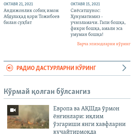
OKTABR 21, 2021
OKTABR 15, 2021
Андижонлик собиқ имом
Сиёсатшунос:
Абдулаҳад қори Тожибоев
Ҳукуматимиз -
билан суҳбат
учюзламачи. Гапи бошқа,
фикри бошқа, амали эса
умуман бошқа!
Барча эпизодларни кўринг
РАДИО ДАСТУРЛАРНИ КЎРИНГ
Кўрмай қолган бўлсангиз
Европа ва АҚШда ўрмон
ёнғинлари: иқлим
ўзгариши янги хавфларни
кучайтирмоқда