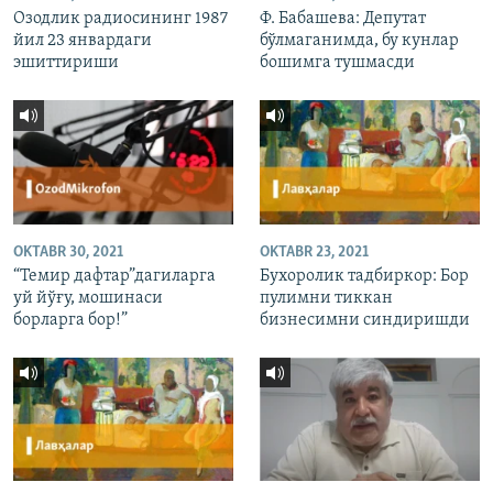
Озодлик радиосининг 1987
Ф. Бабашева: Депутат
йил 23 январдаги
бўлмаганимда, бу кунлар
эшиттириши
бошимга тушмасди
OKTABR 30, 2021
OKTABR 23, 2021
“Темир дафтар”дагиларга
Бухоролик тадбиркор: Бор
уй йўғу, мошинаси
пулимни тиккан
борларга бор!”
бизнесимни синдиришди