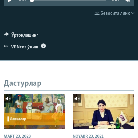
0:00
8:45
Бевосита линк
Ўртоқлашинг
VPNсиз ўқиш
Дастурлар
MART 23, 2023
NOYABR 23, 2021