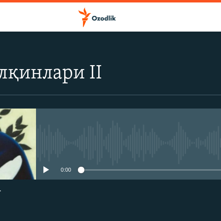
лқинлари II
Айни дамда медиа-манба мавжу
0:00
г