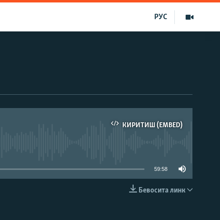
РУС
КИРИТИШ (EMBED)
д эмас
59:58
Бевосита линк
КИРИТИШ (EMBED)