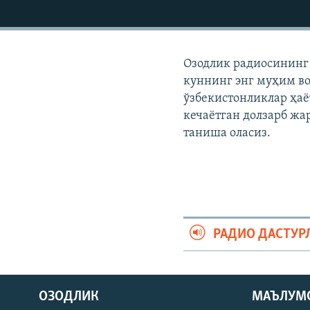
Озодлик радиосининг 
куннинг энг муҳим во
ўзбекистонликлар ҳаë
кечаëтган долзарб жа
таниша оласиз.
РАДИО ДАСТУР
На русском
ОЗОДЛИК
МАЪЛУМ
ИЖТИМОИЙ ТАРМОҚЛАР