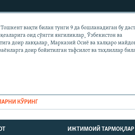
Тошкент вақти билан тунги 9 да бошланадиган бу дас
қеаларига оид сўнгги янгиликлар¸ Ўзбекистон ва
тига доир лавҳалар¸ Марказий Осиë ва халқаро майдо
раëнларга доир бойитилган тафсилот ва таҳлиллар бил
ЛАРНИ КЎРИНГ
ОТ
ИЖТИМОИЙ ТАРМОҚЛАР