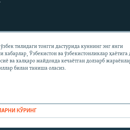
г
ўзбек тилидаги тонгги дастурида куннинг энг янги
ги хабарлар¸ Ўзбекистон ва ўзбекистонликлар ҳаëтига
сиë ва халқаро майдонда кечаëтган долзарб жараëнла
лиллар билан таниша оласиз.
ЛАРНИ КЎРИНГ