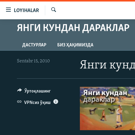
Линклар
LOYIHALAR
Бош
мавзуларга
Излаш
ЯНГИ КУНДАН ДАРАКЛАР
OZODLIK SURISHTIRUVLARI
ўтинг
Асосий
OZODVIDEO
навигацияга
ДАСТУРЛАР
БИЗ ҲАҚИМИЗДА
OZODARXIV
ўтинг
Қидиришга
Sentabr 15, 2010
Янги кунд
ўтинг
Ўртоқлашинг
VPNсиз ўқиш