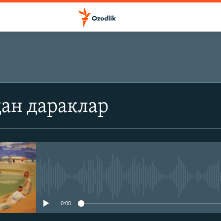
ОБУНА БЎЛИШ
ан дараклар
Обуна бўлиш
Айни дамда медиа-манба мавжу
0:00