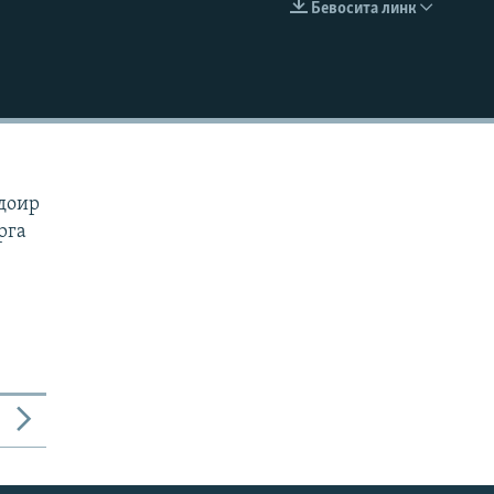
Бевосита линк
КИРИТИШ (EMBED)
 доир
рга