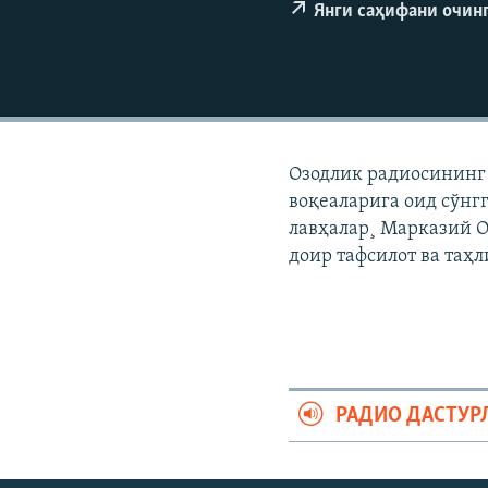
Янги саҳифани очин
Озодлик радиосининг 
воқеаларига оид сўнг
лавҳалар¸ Марказий О
доир тафсилот ва таҳ
РАДИО ДАСТУР
На русском