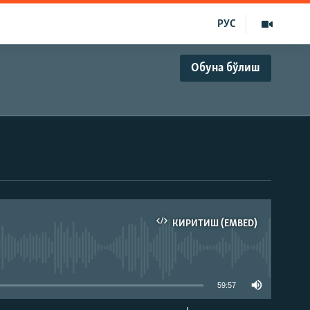
РУС
Обуна бўлиш
КИРИТИШ (EMBED)
д эмас
59:57