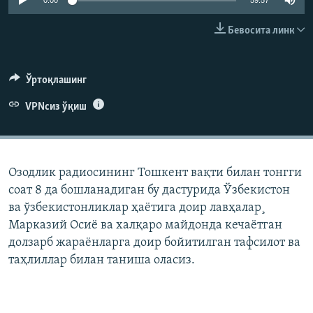
0:00
59:57
Бевосита линк
Ўртоқлашинг
VPNсиз ўқиш
Озодлик радиосининг Тошкент вақти билан тонгги
соат 8 да бошланадиган бу дастурида Ўзбекистон
ва ўзбекистонликлар ҳаëтига доир лавҳалар¸
Марказий Осиë ва халқаро майдонда кечаëтган
долзарб жараëнларга доир бойитилган тафсилот ва
таҳлиллар билан таниша оласиз.