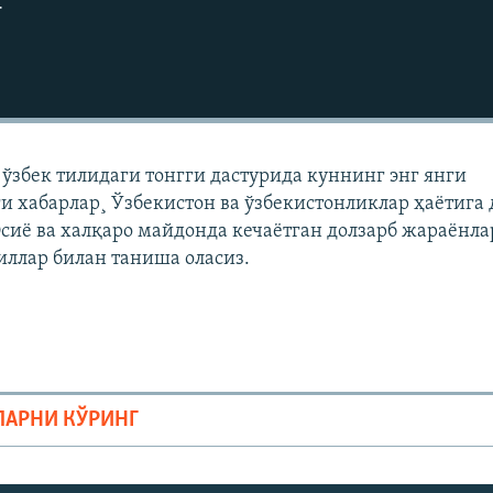
г
ўзбек тилидаги тонгги дастурида куннинг энг янги
ги хабарлар¸ Ўзбекистон ва ўзбекистонликлар ҳаëтига
сиë ва халқаро майдонда кечаëтган долзарб жараëнла
лиллар билан таниша оласиз.
ЛАРНИ КЎРИНГ