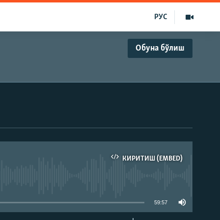
РУС
Обуна бўлиш
КИРИТИШ (EMBED)
д эмас
59:57