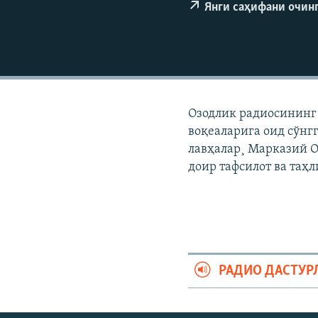
Янги саҳифани очин
Озодлик радиосининг 
воқеаларига оид сўнг
лавҳалар¸ Марказий О
доир тафсилот ва таҳ
РАДИО ДАСТУР
На русском