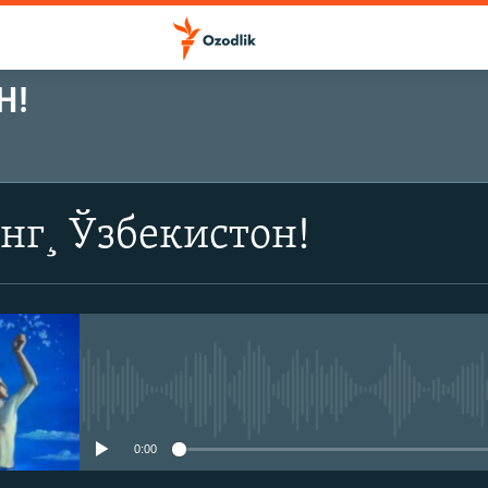
Н!
ОБУНА БЎЛИШ
нг¸ Ўзбекистон!
Обуна бўлиш
Айни дамда медиа-манба мавжу
0:00