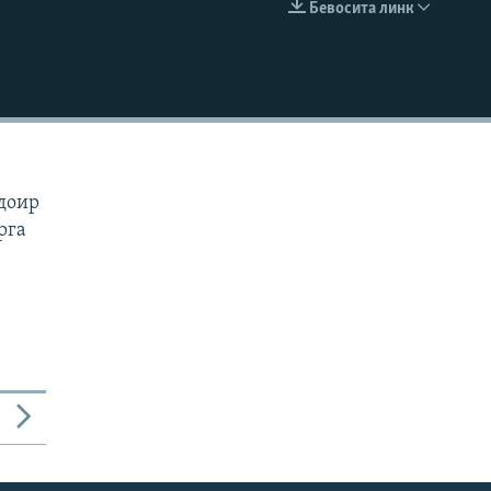
Бевосита линк
КИРИТИШ (EMBED)
 доир
рга