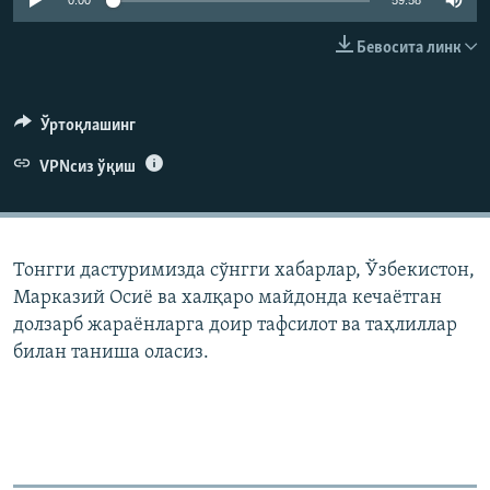
0:00
59:58
Бевосита линк
Ўртоқлашинг
VPNсиз ўқиш
Тонгги дастуримизда сўнгги хабарлар, Ўзбекистон,
Марказий Осиë ва халқаро майдонда кечаëтган
долзарб жараëнларга доир тафсилот ва таҳлиллар
билан таниша оласиз.