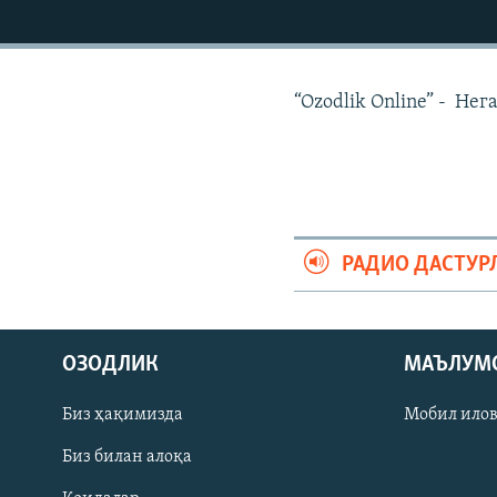
“Ozodlik Online” - Не
РАДИО ДАСТУР
ОЗОДЛИК
МАЪЛУМ
На русском
Биз ҳақимизда
Мобил ило
ИЖТИМОИЙ ТАРМОҚЛАР
Биз билан алоқа