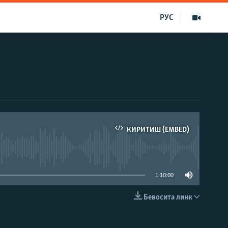
РУС
КИРИТИШ (EMBED)
д эмас
1:10:00
Бевосита линк
КИРИТИШ (EMBED)