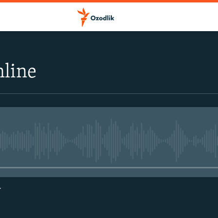
nline
Айни дамда медиа-манба мавжу
г