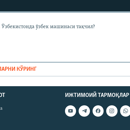
га Ўзбекистонда ўзбек машинаси тақчил?
ЛАРНИ КЎРИНГ
ОТ
ИЖТИМОИЙ ТАРМОҚЛАР
ва