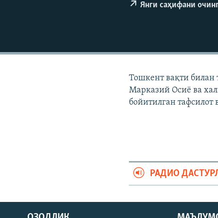
Янги саҳифани очин
Тошкент вақти билан 
Марказий Осиë ва хал
бойитилган тафсилот 
РАДИО ДАСТУР
На русском
ОЗОДЛИК
МАЪЛУМ