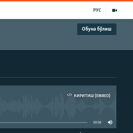
РУС
Обуна бўлиш
КИРИТИШ (EMBED)
д эмас
59:58