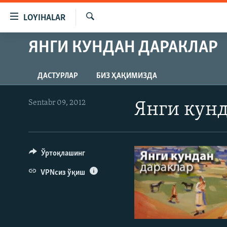
Линклар
LOYIHALAR
Бош
мавзуларга
Излаш
ЯНГИ КУНДАН ДАРАКЛАР
OZODLIK SURISHTIRUVLARI
ўтинг
Асосий
OZODVIDEO
навигацияга
ДАСТУРЛАР
БИЗ ҲАҚИМИЗДА
OZODARXIV
ўтинг
Қидиришга
Sentabr 09, 2012
Янги кунд
ўтинг
Ўртоқлашинг
VPNсиз ўқиш