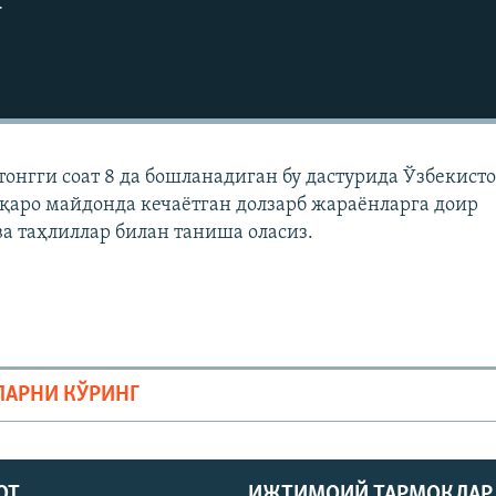
г
тонгги соат 8 да бошланадиган бу дастурида Ўзбекисто
қаро майдонда кечаëтган долзарб жараëнларга доир
ва таҳлиллар билан таниша оласиз.
ЛАРНИ КЎРИНГ
ОТ
ИЖТИМОИЙ ТАРМОҚЛАР