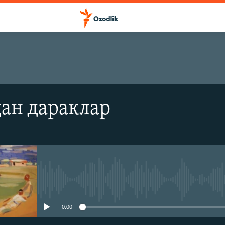
ОБУНА БЎЛИШ
ан дараклар
Обуна бўлиш
Айни дамда медиа-манба мавжу
0:00