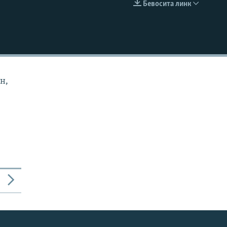
Бевосита линк
КИРИТИШ (EMBED)
н,