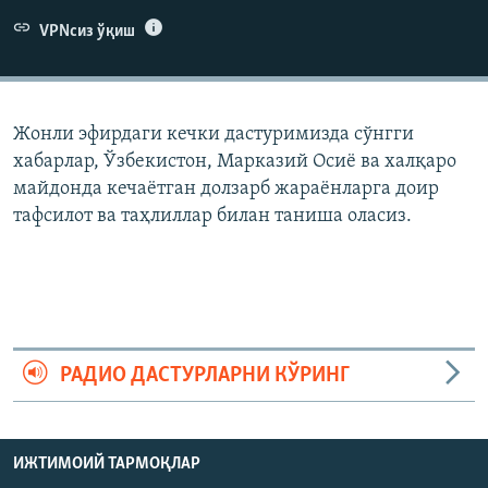
VPNсиз ўқиш
Жонли эфирдаги кечки дастуримизда сўнгги
хабарлар, Ўзбекистон, Марказий Осиë ва халқаро
майдонда кечаëтган долзарб жараëнларга доир
тафсилот ва таҳлиллар билан таниша оласиз.
РАДИО ДАСТУРЛАРНИ КЎРИНГ
ИЖТИМОИЙ ТАРМОҚЛАР