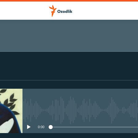
ОБУНА БЎЛИШ
Обуна бўлиш
Айни дамда медиа-манба мавжу
0:00