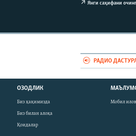
Янги саҳифани очин
РАДИО ДАСТУР
ОЗОДЛИК
МАЪЛУМ
Биз ҳақимизда
Мобил ило
На русском
Биз билан алоқа
ИЖТИМОИЙ ТАРМОҚЛАР
Қоидалар