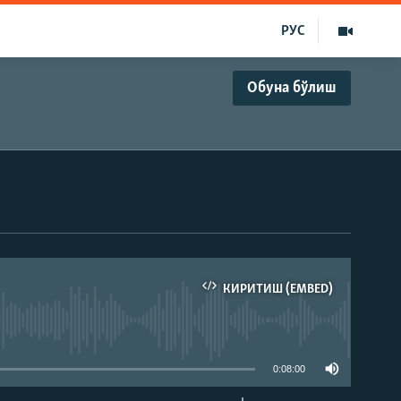
РУС
Обуна бўлиш
КИРИТИШ (EMBED)
д эмас
0:08:00