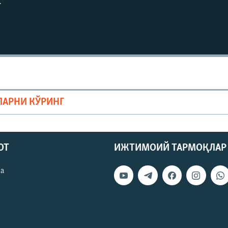
г
ЛАРНИ КЎРИНГ
ОТ
ИЖТИМОИЙ ТАРМОҚЛАР
ва