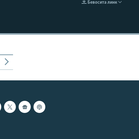
Бевосита линк
КИРИТИШ (EMBED)