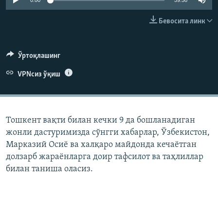
0:00
59:58
Бевосита линк
Ўртоқлашинг
VPNсиз ўқиш
Тошкент вақти билан кечки 9 да бошланадиган
жонли дастуримизда сўнгги хабарлар, Ўзбекистон,
Марказий Осиë ва халқаро майдонда кечаëтган
долзарб жараëнларга доир тафсилот ва таҳлиллар
билан таниша оласиз.