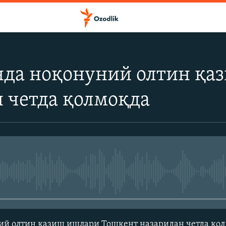
нда ноқонуний олтин қа
 четда қолмоқда
Айни дамда медиа-манба мавжу
ий олтин қазиш ишлари Тошкент назаридан четда қо