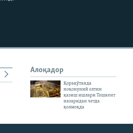
КИРИТИШ (EMBED)
Алоқадор
Қорақўтанда
ноқонуний олтин
қазиш ишлари Тошкент
назаридан четда
қолмоқда