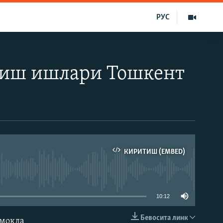
РУС
зиш ишлари Тошкент
КИРИТИШ (EMBED)
д эмас
10:12
Бевосита линк
лмоқда