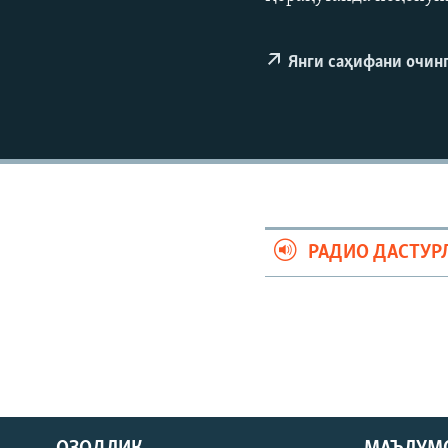
Янги саҳифани очин
РАДИО ДАСТУР
На русском