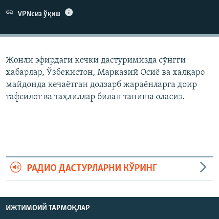
VPNсиз ўқиш
Жонли эфирдаги кечки дастуримизда сўнгги
хабарлар, Ўзбекистон, Марказий Осиë ва халқаро
майдонда кечаëтган долзарб жараëнларга доир
тафсилот ва таҳлиллар билан таниша оласиз.
РАДИО ДАСТУРЛАРНИ КЎРИНГ
ИЖТИМОИЙ ТАРМОҚЛАР