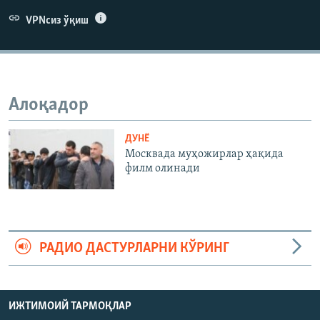
VPNсиз ўқиш
Алоқадор
ДУНË
Москвада муҳожирлар ҳақида
филм олинади
РАДИО ДАСТУРЛАРНИ КЎРИНГ
ИЖТИМОИЙ ТАРМОҚЛАР