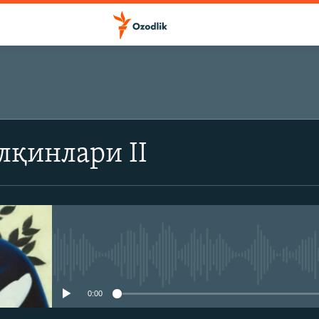
ОБУНА БЎЛИШ
лқинлари II
Обуна бўлиш
Айни дамда медиа-манба мавжу
0:00