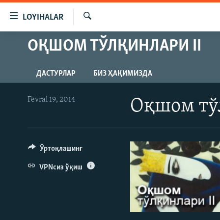
Линклар
LOYIHALAR
Бош
мавзуларга
Излаш
ОҚШОМ ТЎЛҚИНЛАРИ II
OZODLIK SURISHTIRUVLARI
ўтинг
Асосий
OZODVIDEO
навигацияга
ДАСТУРЛАР
БИЗ ҲАҚИМИЗДА
OZODARXIV
ўтинг
Қидиришга
Fevral 19, 2014
Оқшом тў
ўтинг
Ўртоқлашинг
VPNсиз ўқиш