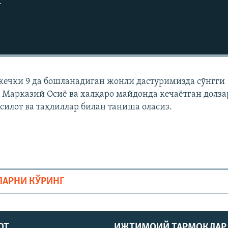
г
кечки 9 да бошланадиган жонли дастуримизда сўнгги
, Марказий Осиë ва халқаро майдонда кечаëтган долза
силот ва таҳлиллар билан таниша оласиз.
ЛАРНИ КЎРИНГ
ОТ
ИЖТИМОИЙ ТАРМОҚЛАР