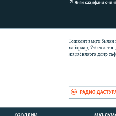
Янги саҳифани очин
Тошкент вақти билан 
хабарлар, Ўзбекистон
жараëнларга доир таф
РАДИО ДАСТУР
На русском
ОЗОДЛИК
МАЪЛУМ