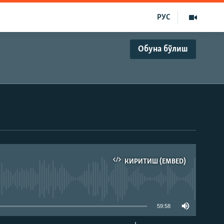
РУС
Обуна бўлиш
КИРИТИШ (EMBED)
д эмас
59:58