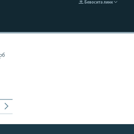
Бевосита линк
КИРИТИШ (EMBED)
рб