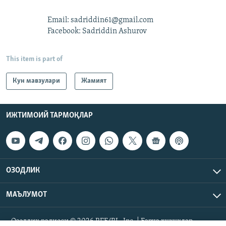
Email: sadriddin61@gmail.com
Facebook: Sadriddin Ashurov
This item is part of
Кун мавзулари
Жамият
ИЖТИМОИЙ ТАРМОҚЛАР
ОЗОДЛИК
МАЪЛУМОТ
Озодлик радиоси © 2026 RFE/RL, Inc. | Барча ҳуқуқлар