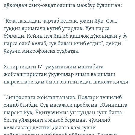
дўкондан озиқ-овқат олишга мажбур бўлишган:
"Кеча пахтадан чарчаб келсак, ужин йўқ. Соат
тўққиз яримгача кутиб ўтирдик. Ҳеч нарса
бўлмади. Кейин пул йиғиб қишлоқ дўконидан у бу
нарса олиб келиб, сув билан ичиб ётдик", дейди
ўқувчи микрофонсиз суҳбатда.
Хатирчидаги 17- умумтаълим мактабига
жойлаштирилган ўқувчилар яшаш ва ишлаш
шароитлари ҳам ёмон эканлигидан шикоят қилди:
“Синфхонага жойлашганмиз. Поллари тешилиб,
синиб ётибди. Сув масаласи проблема. Ювинишга
шароит йўқ. Ўқитувчимиз ўн кундан сўнг битта-
битта уйларингга жавоб бераман, чўмилиб
келасизлар деяпти. Далага ҳам сувни