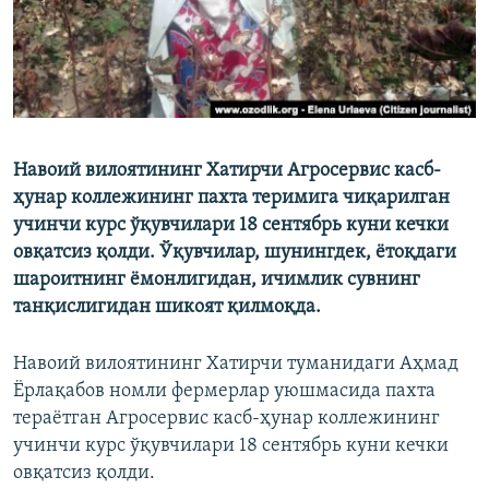
Навоий вилоятининг Хатирчи Агросервис касб-
ҳунар коллежининг пахта теримига чиқарилган
учинчи курс ўқувчилари 18 сентябрь куни кечки
овқатсиз қолди. Ўқувчилар, шунингдек, ётоқдаги
шароитнинг ёмонлигидан, ичимлик сувнинг
танқислигидан шикоят қилмоқда.
Навоий вилоятининг Хатирчи туманидаги Аҳмад
Ёрлақабов номли фермерлар уюшмасида пахта
тераётган Агросервис касб-ҳунар коллежининг
учинчи курс ўқувчилари 18 сентябрь куни кечки
овқатсиз қолди.