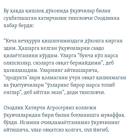
Бу ҳақда қишлоқ дўконида ўқувчилар билан
суҳбатлашган хатирчилик тингловчи Озодликка
хабар берди:
“Кеча кечқурун қишлоғимиздаги дўконга кирган
эдим. Ҳашарга келган ўқувчиларни савдо
қилаётганини кўрдим. Уларга “бунча кўп нарса
оляпсизлар, сизларга овқат бермайдими”, деб
ҳазиллашдим. Уларнинг айтишларича,
"продукта"лари қолмагани учун овқат қилинмаган
ва ўқитувчилари “ўзларинг бирор нарса топиб
енглар”, деб айтган экан”, деди тингловчи.
Озодлик Хатирчи Агросервиз коллежи
ўқувчиларидан бири билан боғланишга муваффақ
бўлди. Исмини очиқламаётганимиз ўқувчининг
айтишича, улар овқатсиз қолгач, пул йиғиб,