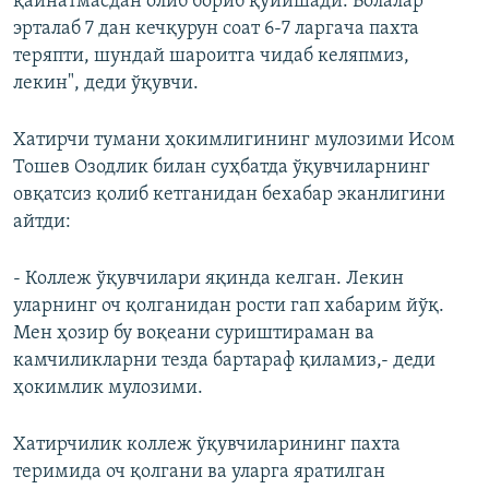
қайнатмасдан олиб бориб қўйишади. Болалар
эрталаб 7 дан кечқурун соат 6-7 ларгача пахта
теряпти, шундай шароитга чидаб келяпмиз,
лекин", деди ўқувчи.
Хатирчи тумани ҳокимлигининг мулозими Исом
Тошев Озодлик билан суҳбатда ўқувчиларнинг
овқатсиз қолиб кетганидан бехабар эканлигини
айтди:
- Коллеж ўқувчилари яқинда келган. Лекин
уларнинг оч қолганидан рости гап хабарим йўқ.
Мен ҳозир бу воқеани суриштираман ва
камчиликларни тезда бартараф қиламиз,- деди
ҳокимлик мулозими.
Хатирчилик коллеж ўқувчиларининг пахта
теримида оч қолгани ва уларга яратилган