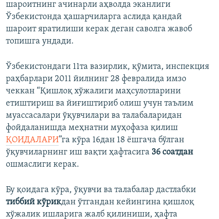
шароитнинг ачинарли аҳволда эканлиги
Ўзбекистонда ҳашарчиларга аслида қандай
шароит яратилиши керак деган саволга жавоб
топишга ундади.
Ўзбекистондаги 11та вазирлик, қўмита, инспекция
раҳбарлари 2011 йилнинг 28 февралида имзо
чеккан “Қишлоқ хўжалиги маҳсулотларини
етиштириш ва йиғиштириб олиш учун таълим
муассасалари ўқувчилари ва талабаларидан
фойдаланишда меҳнатни муҳофаза қилиш
ҚОИДАЛАРИ
”га кўра 16дан 18 ёшгача бўлган
ўқувчиларнинг иш вақти ҳафтасига
36 соатдан
ошмаслиги керак.
Бу қоидага кўра, ўқувчи ва талабалар дастлабки
тиббий кўрик
дан ўтгандан кейингина қишлоқ
хўжалик ишларига жалб қилиниши, ҳафта