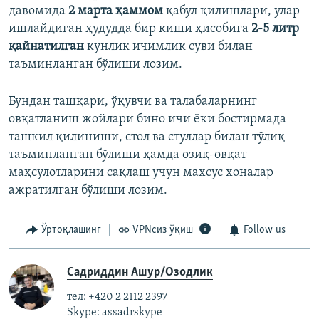
давомида
2 марта ҳаммом
қабул қилишлари, улар
ишлайдиган ҳудудда бир киши ҳисобига
2-5 литр
қайнатилган
кунлик ичимлик суви билан
таъминланган бўлиши лозим.
Бундан ташқари, ўқувчи ва талабаларнинг
овқатланиш жойлари бино ичи ёки бостирмада
ташкил қилиниши, стол ва стуллар билан тўлиқ
таъминланган бўлиши ҳамда озиқ-овқат
маҳсулотларини сақлаш учун махсус хоналар
ажратилган бўлиши лозим.
Ўртоқлашинг
VPNсиз ўқиш
Follow us
Садриддин Ашур/Озодлик
тел: +420 2 2112 2397
Skype: assadrskype