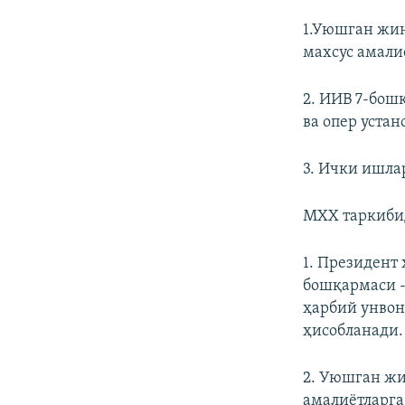
1.Уюшган жи
махсус амали
2. ИИВ 7-бош
ва опер уста
3. Ички ишла
МХХ таркибид
1. Президент
бошқармаси -
ҳарбий унвон
ҳисобланади.
2. Уюшган жи
амалиётларга