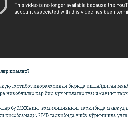
лар кимлар?
уқуқ-тартибот идораларидан бирида ишлайдиган ман
ра ниқоблилар ҳар бир куч ишлатар тузилманинг тарк
илар бу МХХнинг вамилициянинг таркибида мавжуд 
ҳи ҳисобланади. ИИВ таркибида ушбу кўринишда учта