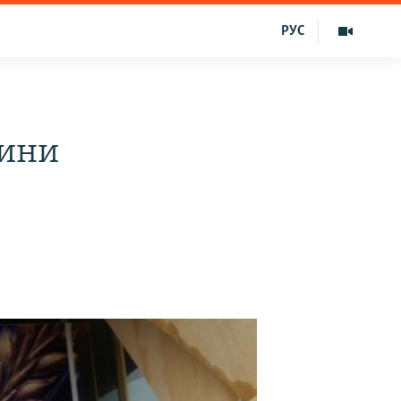
РУС
рини