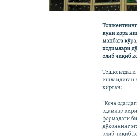
Тошкентнинг 
куни қора ни
манбага кўра
ходимлари дў
олиб чиқиб к
Тошкентдаги 
ишлайдиган м
кирган:
“Кеча одатда
одамлар кири
формадаги би
дўконнинг эг
олиб чиқиб к