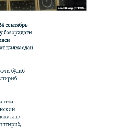
4 сентябрь
су бозоридаги
ияси
хат қилмасдан
увчи бўлиб
остириб
оматли
анский
ужжатлар
иштириб,