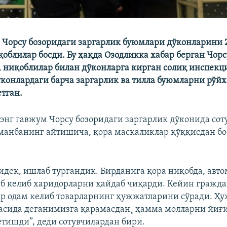
Чорсу бозоридаги заргарлик буюмлари дўконларини 2
қоблилар босди. Бу ҳақда Озодликка хабар берган Чор
, ниқоблилар билан дўконларга кирган солиқ инспекц
конлардаги барча заргарлик ва тилла буюмларни рўй
етган.
энг гавжум Чорсу бозоридаги заргарлик дўконида сот
анбанинг айтишича, қора маскаликлар қўққисдан б
гидек, ишлаб тургандик. Бирданига қора ниқобда, авт
б келиб харидорларни ҳайдаб чиқарди. Кейин гражд
р одам келиб товарларнинг ҳужжатларини сўради. Ҳ
асида деганимизга қарамасдан¸ ҳамма молларни йиғ
етишди”, деди сотувчилардан бири.