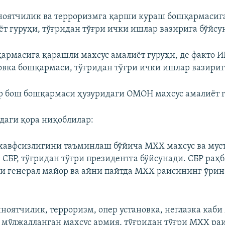
ноятчилик ва терроризмга қарши кураш бошқармасиг
ёт гуруҳи, тўғридан тўғри ички ишлар вазирига бўйсу
қармасига қарашли махсус амалиёт гуруҳи, де факто И
новка бошқармаси, тўғридан тўғри ички ишлар вазириг
р бош бошқармаси ҳузуридаги ОМОН махсус амалиёт г
аги қора ниқоблилар:
 хавфсизлигини таъминлаш бўйича МХХ махсус ва мус
 СБР, тўғридан тўғри президентга бўйсунади. СБР раҳ
и генерал майор ва айни пайтда МХХ раисининг ўрин
ноятчилик, терроризм, опер установка, неглазка каби
 мўлжалланган махсус армия, тўғридан тўғри МХХ ра