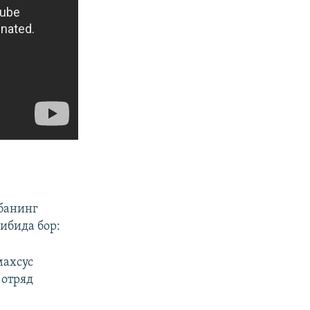
банинг
ибида бор:
махсус
 отряд