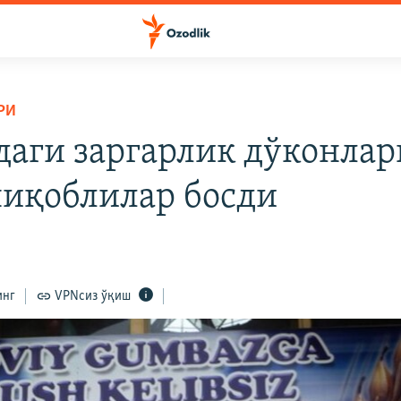
РИ
даги заргарлик дўконла
ниқоблилар босди
инг
VPNсиз ўқиш