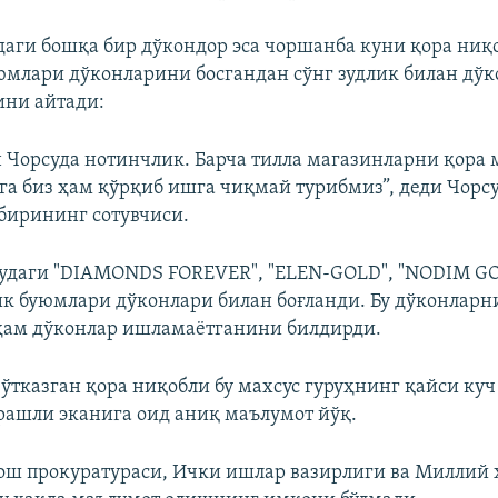
даги бошқа бир дўкондор эса чоршанба куни қора ниқ
юмлари дўконларини босгандан сўнг зудлик билан дў
ини айтади:
н Чорсуда нотинчлик. Барча тилла магазинларни қора
га биз ҳам қўрқиб ишга чиқмай турибмиз”, деди Чорс
бирининг сотувчиси.
удаги "DIAMONDS FOREVER", "ELEN-GOLD", "NODIM GO
ик буюмлари дўконлари билан боғланди. Бу дўконларн
ҳам дўконлар ишламаётганини билдирди.
 ўтказган қора ниқобли бу махсус гуруҳнинг қайси ку
рашли эканига оид аниқ маълумот йўқ.
ош прокуратураси, Ички ишлар вазирлиги ва Миллий