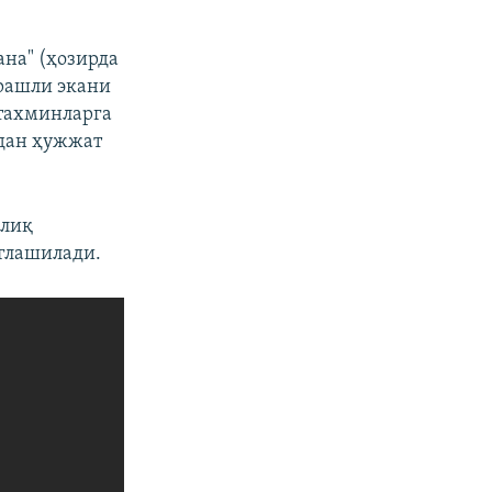
ана" (ҳозирда
рашли экани
 тахминларга
рдан ҳужжат
олиқ
нглашилади.