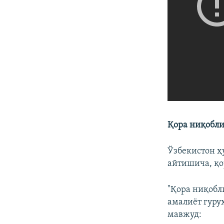
Қора ниқобли
Ўзбекистон ҳ
айтишича, қо
"Қора ниқобл
амалиёт гуру
мавжуд: