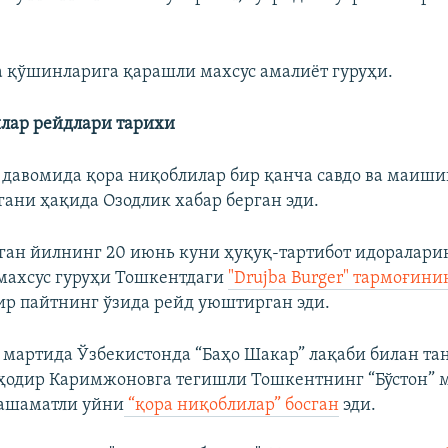
а қўшинларига қарашли махсус амалиёт гуруҳи.
лар рейдлари тарихи
 давомида қора ниқоблилар бир қанча савдо ва маиши
гани ҳақида Озодлик хабар берган эди.
ган йилнинг 20 июнь куни ҳуқуқ-тартибот идоралари
махсус гуруҳи Тошкентдаги
"Drujba Burger" тармоғини
ир пайтнинг ўзида рейд уюштирган эди.
 мартида Ўзбекистонда “Баҳо Шакар” лақаби билан та
ҳодир Каримжоновга тегишли Тошкентнинг “Бўстон” 
ашаматли уйни
“қора ниқоблилар” босган
эди.