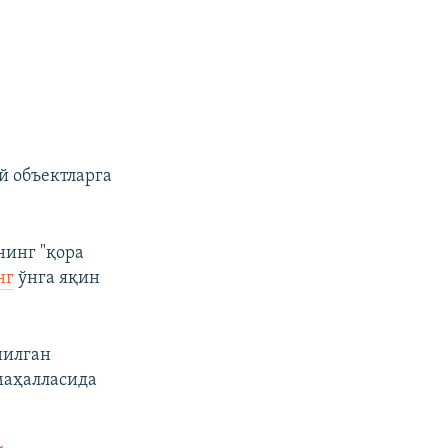
й объектларга
нинг "қора
нг
ўнга яқин
нилган
маҳалласида