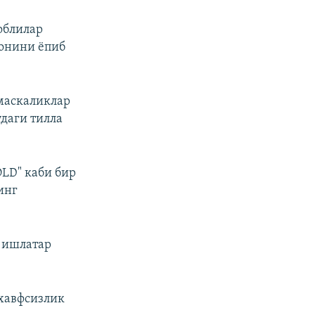
облилар
конини ёпиб
 маскаликлар
удаги тилла
LD" каби бир
инг
ч ишлатар
 хавфсизлик