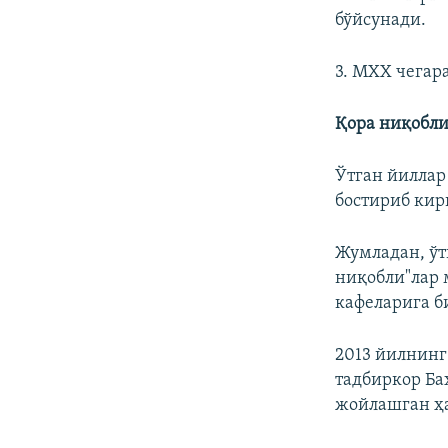
бўйсунади.
3. МХХ чегар
Қора ниқобли
Ўтган йиллар
бостириб кир
Жумладан, ўт
ниқобли"лар 
кафеларига б
2013 йилнинг
тадбиркор Ба
жойлашган ҳ