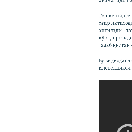
хизматидан б
Тошкентдаги 
оғир иқтисод
айтилади - т
кўра¸ презид
талаб қилгани
Бу видеодаги
инспекцияси 