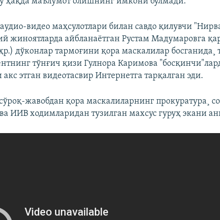
у ҳақда маълумот олишнинг имкони бўлмади.
аудио-видео маҳсулотлари билан савдо қилувчи "Нирв
ий жиноятларда айбланаëтган Рустам Мадумаровга қа
аҳр.) дўконлар тармоғини қора маскалилар босганида¸
ентнинг тўнғич қизи Гулнора Каримова "босқинчи"ла
 акс этган видеотасвир Интернетга тарқалган эди.
 сўроқ-жавобдан қора маскалиларнинг прокуратура¸ с
ва ИИВ ходимларидан тузилган махсус гуруҳ экани а