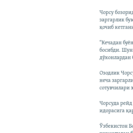
Чорсу бозори
заргарлик бу
қочиб кетган
“Кечадан буё
босибди. Шун
дўконлардан 
Озодлик Чорс
неча заргарл
сотувчилари 
Чорсуда рейд
идорасига қа
Ўзбекистон Б