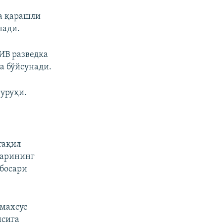
а қарашли
нади.
ИВ разведка
а бўйсунади.
уруҳи.
тақил
барининг
босари
 махсус
исига