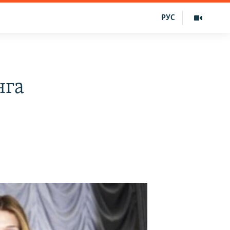
РУС
нга