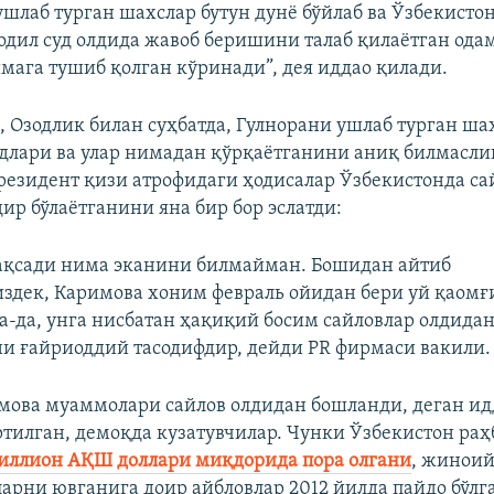
ушлаб турган шахслар бутун дунё бўйлаб ва Ўзбекисто
одил суд олдида жавоб беришини талаб қилаётган ода
имага тушиб қолган кўринади”, дея иддао қилади.
, Озодлик билан суҳбатда, Гулнорани ушлаб турган ш
длари ва улар нимадан қўрқаётганини аниқ билмасли
президент қизи атрофидаги ҳодисалар Ўзбекистонда са
ир бўлаётганини яна бир бор эслатди:
ақсади нима эканини билмайман. Бошидан айтиб
здек, Каримова хоним февраль ойидан бери уй қаомғ
са-да, унга нисбатан ҳақиқий босим сайловлар олдида
и ғайриоддий тасодифдир, дейди PR фирмаси вакили.
мова муаммолари сайлов олдидан бошланди, деган ид
ртилган, демоқда кузатувчилар. Чунки Ўзбекистон ра
иллион АҚШ доллари миқдорида пора олгани
, жиноий
ларни ювганига доир айбловлар 2012 йилда пайдо бўлг