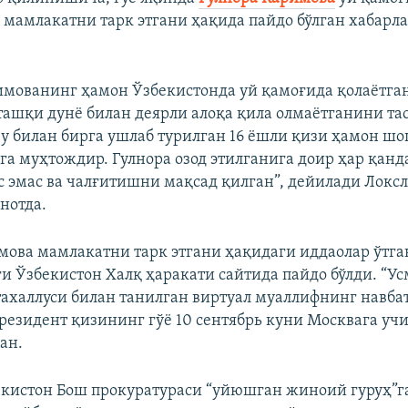
 мамлакатни тарк этгани ҳақида пайдо бўлган хабарл
имованинг ҳамон Ўзбекистонда уй қамоғида қолаётган
ташқи дунё билан деярли алоқа қила олмаётганини т
 у билан бирга ушлаб турилган 16 ёшли қизи ҳамон ш
га муҳтождир. Гулнора озод этилганига доир ҳар қанд
с эмас ва чалғитишни мақсад қилган”, дейилади Локс
нотда.
мова мамлакатни тарк этгани ҳақидаги иддаолар ўтга
и Ўзбекистон Халқ ҳаракати сайтида пайдо бўлди. “У
тахаллуси билан танилган виртуал муаллифнинг навба
резидент қизининг гўë 10 сентябрь куни Москвага учи
ан.
екистон Бош прокуратураси “уйюшган жиноий гуруҳ”г