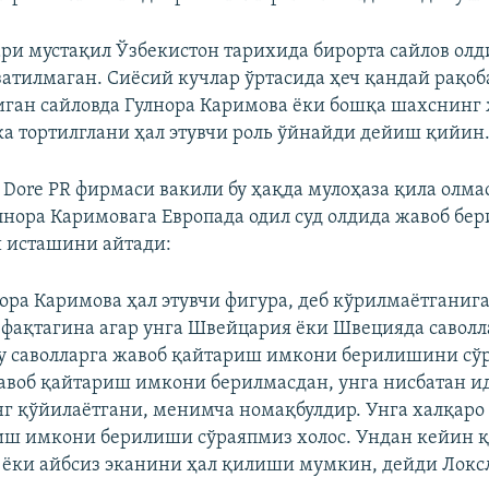
ри мустақил Ўзбекистон тарихида бирорта сайлов олд
затилмаган. Сиёсий кучлар ўртасида ҳеч қандай рақоб
ган сайловда Гулнора Каримова ёки бошқа шахснинг
а тортилглани ҳал этувчи роль ўйнайди дейиш қийин
n Dore PR фирмаси вакили бу ҳақда мулоҳаза қила олма
лнора Каримовага Европада одил суд олдида жавоб б
 исташини айтади:
лнора Каримова ҳал этувчи фигура, деб кўрилмаётганиг
 фақтагина агар унга Швейцария ёки Швецияда саволла
у саволларга жавоб қайтариш имкони берилишини сў
авоб қайтариш имкони берилмасдан, унга нисбатан и
г қўйилаётгани, менимча номақбулдир. Унга халқаро
ш имкони берилиши сўраяпмиз холос. Ундан кейин қ
 ёки айбсиз эканини ҳал қилиши мумкин, дейди Локс