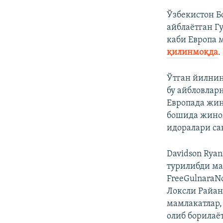
Ўзбекистон Б
айблаётган Г
каби Европа 
қилинмоқда
.
Ўтган йилнин
бу айбловлар
Европада жин
бошида жиноя
идоралари са
Davidson Rya
турилибди ма
FreeGulnaraN
Локсли Райан
мамлакатлар,
олиб борилаё