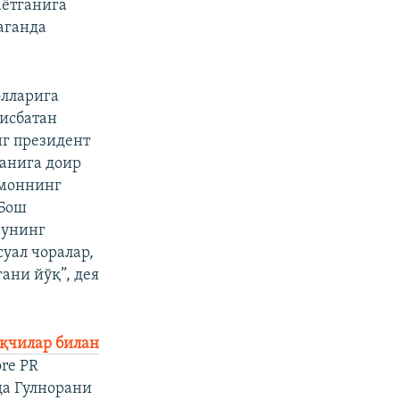
аётганига
аганда
олларига
нисбатан
нг президент
ганига доир
Имоннинг
 Бош
 унинг
уал чоралар,
ани йўқ”, дея
оқчилар билан
re PR
да Гулнорани