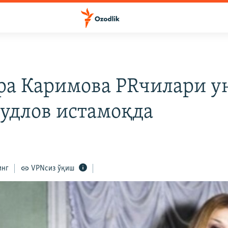
И
ра Каримова PRчилари у
судлов истамоқда
инг
VPNсиз ўқиш