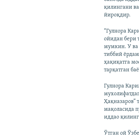
қилингани ва
йироқдир.
“Гулнора Кар
ойидан бери 
мумкин. У ва
тиббий ёрдам
ҳақиқатга мо
тарқатган баё
Гулнора Кари
мухолифатдаг
Ҳақназаров” 
мақоласида п
иддао қилинг
Ўтган ой Ўзб