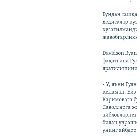
Бундан ташқа
ҳодисалар ку
кузатилмайди
жавобгарликк
Davidson Rya
фақатгина Гу
яратилишини
- У, яъни Гу
қиламан. Биз
Каримовага б
Саволларга ж
айбловларнин
билан учраши
унинг айбдор