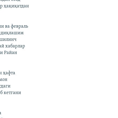
ар ҳақиқатдан
и ва февраль
асдиқлашим
ошилинч
ай хабарлар
ли Райан
н ҳафта
смон
тдаги
б кетгани
а