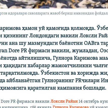
тергов идоралари саволларига жавоб бериш имконидан фойдал
Каримова ҳамон уй қамоғида қолмоқда. Ўзб
и қизининг Лондондаги вакили Локсли Рай
уни ана шу мазмундаги баёнотни ОАВга тар
yan Dore PR фирмаси вакили, жумладан, Оз
аёнотда айтилишича, Гулнора Каримова ма
ни ҳақидаги хабарлар жамоатчиликни чалғ
 тарқатилмоқда. Ўзбекистон ва хорижда ж
да айбланаётган Гулноранинг PRчилари Ин
 ҳимоясига қаратилган кампания бошлади.
n Dore PR фирмаси вакили
Локсли Райан
14 октябрь кун
о қилинишича, гўё яқинда
Гулнора Каримова
уй қамоғ