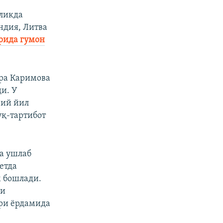
рликда
ндия, Литва
рида гумон
ора Каримова
и. У
рий йил
қ-тартибот
да ушлаб
етда
м бошлади.
ли
ари ёрдамида