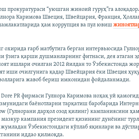
ош прокуратураси “уюшган жиноий гуруҳ”га алоқадо
улнора Каримова Швеция, Швейцария, Франция, Ҳолла
мамлакатларида ҳам коррупция ва пул ювиш
жиноятла
г охирида ғарб матбутига берган интервьюсида Гулн
ни ўзига қарши душманларнинг фитнаси, дея атаган эд
оят ишлари очилган 2012 йилдан то Ўзбекистонда жо
т иши очилгунига қадар Швейцария ёки Швеция ҳуқу
волларига жавоб бериш имконидан фойдаланмади.
n Dore PR фирмаси Гулнора Каримова ноҳақ уй қамоғи
змунидаги баёнотларни тарқатиш баробарида Интерн
ow (Гулнорани дарҳол озод қилинг) кампаниясини ҳа
 мазкур кампания президент қизининг дунёнинг тур
 жумладан Ўзбекистондаги кўплаб яқинлари ва дўстл
тганини иддао қилмоқда.