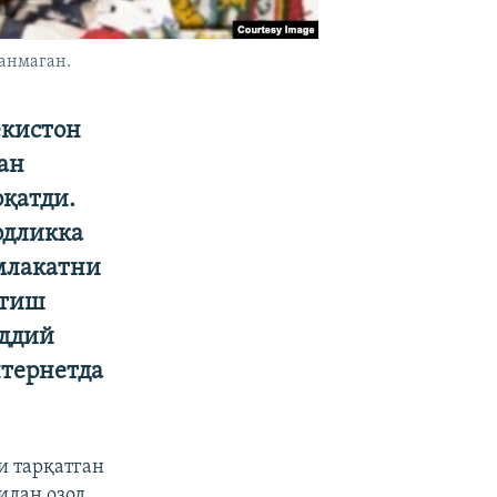
анмаган.
екистон
ан
қатди.
одликка
млакатни
итиш
иддий
тернетда
и тарқатган
идан озод