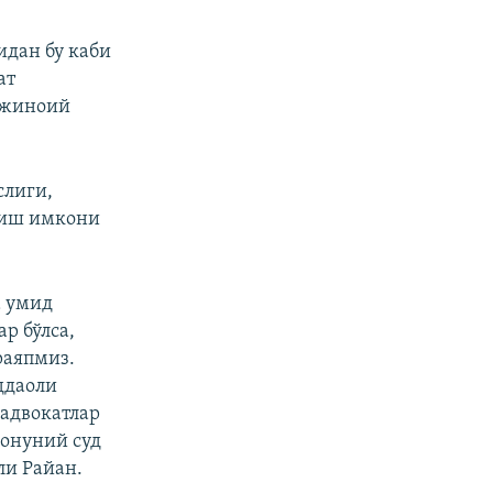
идан бу каби
ат
 жиноий
.
слиги,
ериш имкони
а умид
р бўлса,
раяпмиз.
ддаоли
 адвокатлар
онуний суд
ли Райан.