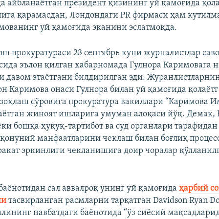
а айбланаётган президент қизининг уй қамоғида қол
ига қарамасдан, Лондондаги PR фирмаси ҳам кутилм
мованинг уй қамоғида эканини эслатмоқда.
ош прокуратураси 23 сентябрь куни журналистлар сав
сида эълон қилган хабарномада Гулнора Каримовага 
и давом этаётгани билдирилган эди. Журанлистларни
н Каримова онаси Гулнора билан уй қамоғида қолаёт
зоҳлаш сўровига прокуратура вакиллари “Каримова 
аётган жиноят ишларига умуман алоқаси йўқ. Демак,
ёки бошқа ҳуқуқ-тартибот ва суд органлари тарафидан
 қонуний манфаатларини чеклаш билан боғлиқ процесс
акат эркинлиги чекланишига доир чоралар қўлланилг
баёнотидан сал аввалроқ унинг уй қамоғида
ҳарбий с
ни
тасвирланган расмларни тарқатган Davidson Ryan Do
лининг навбатдаги баёнотида “ўз сиёсий мақсадлари