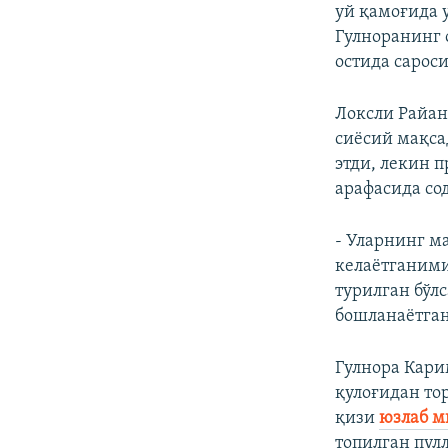
уй қамоғида 
Гулноранинг 
остида сарос
Локсли Райан
сиёсий мақса
этди, лекин 
арафасида сод
- Уларнинг м
келаётганими
турилган бўл
бошланаётган
Гулнора Кари
қулоғидан то
қизи
юзлаб м
топилган пул