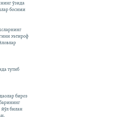
ннинг ўзида
млар босими
ахсларнинг
гини эътироф
йловлар
ида тутиб
н
даолар бироз
ҳбарининг
 йўл билан
ан.