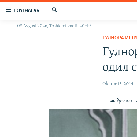
Линклар
LOYIHALAR
Бош
мавзуларга
Излаш
08 Avgust 2026, Toshkent vaqti: 20:49
OZODLIK SURISHTIRUVLARI
ўтинг
Асосий
ГУЛНОРА ИШ
OZODVIDEO
навигацияга
Гулно
OZODARXIV
ўтинг
Қидиришга
одил 
ўтинг
Oktabr 15, 2014
Ўртоқлаш