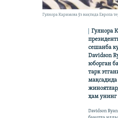
Гулнора Каримова ўз вақтида Европа 
Гулнора 
президент
сешанба к
Davidson R
юборган б
тарк этга
мақсадида
жиноятлар
ҳам унинг
Davidson Rya
банотда идда