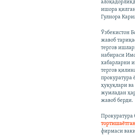
алоқадорликд
ишора қилган
Гулнора Кари
Ўзбекистон Б
жавоб тариқа
тергов ишлар
набираси Имо
хабарларни и
тергов қилин
прокуратура 
ҳуқуқлари ва
жумладан ҳар
жавоб берди.
Прокуратура 
тортишаётга
фирмаси ваки