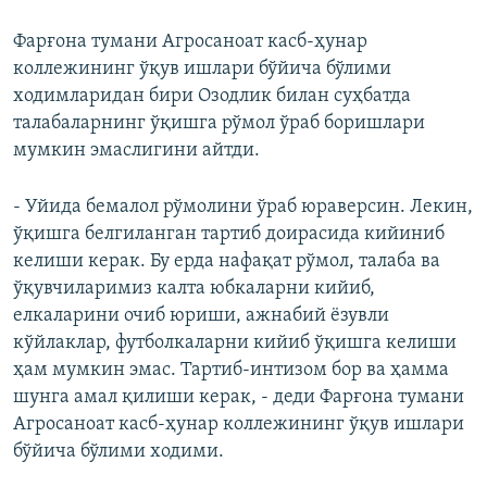
Фарғона тумани Агросаноат касб-ҳунар
коллежининг ўқув ишлари бўйича бўлими
ходимларидан бири Озодлик билан суҳбатда
талабаларнинг ўқишга рўмол ўраб боришлари
мумкин эмаслигини айтди.
- Уйида бемалол рўмолини ўраб юраверсин. Лекин,
ўқишга белгиланган тартиб доирасида кийиниб
келиши керак. Бу ерда нафақат рўмол, талаба ва
ўқувчиларимиз калта юбкаларни кийиб,
елкаларини очиб юриши, ажнабий ёзувли
кўйлаклар, футболкаларни кийиб ўқишга келиши
ҳам мумкин эмас. Тартиб-интизом бор ва ҳамма
шунга амал қилиши керак, - деди Фарғона тумани
Агросаноат касб-ҳунар коллежининг ўқув ишлари
бўйича бўлими ходими.