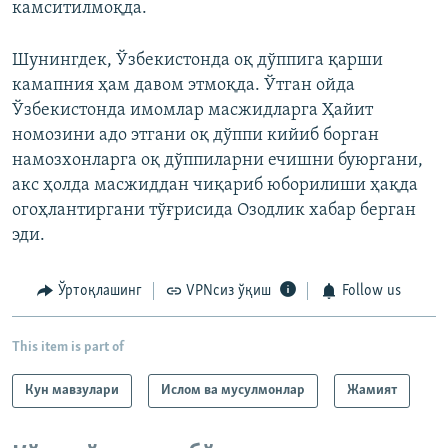
камситилмоқда.
Шунингдек, Ўзбекистонда оқ дўппига қарши
камапния ҳам давом этмоқда. Ўтган ойда
Ўзбекистонда имомлар масжидларга Ҳайит
номозини адо этгани оқ дўппи кийиб борган
намозхонларга оқ дўппиларни ечишни буюргани,
акс ҳолда масжиддан чиқариб юборилиши ҳақда
огоҳлантиргани тўғрисида Озодлик хабар берган
эди.
Ўртоқлашинг
VPNсиз ўқиш
Follow us
This item is part of
Кун мавзулари
Ислом ва мусулмонлар
Жамият