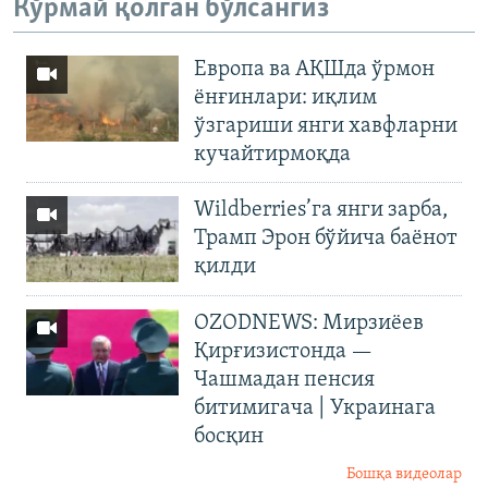
Кўрмай қолган бўлсангиз
Европа ва АҚШда ўрмон
ёнғинлари: иқлим
ўзгариши янги хавфларни
кучайтирмоқда
Wildberries’га янги зарба,
Трамп Эрон бўйича баёнот
қилди
OZODNEWS: Мирзиёев
Қирғизистонда —
Чашмадан пенсия
битимигача | Украинага
босқин
Бошқа видеолар