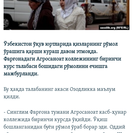
Ўзбекистон ўқув юртларида қизларнинг рўмол
ўрашига қарши кураш давом этмоқда.
Фарғонадаги Агросаноат коллежининг биринчи
курс талабаси бошидаги рўмолини ечишга
мажбурланди.
Бу ҳақда талабанинг акаси Озодликка маълум
қилди.
- Синглим Фарғона тумани Агросаноат касб-ҳунар
коллежида биринчи курсда ўқийди. Ўқиш
бошланганидан буён рўмол ўраб борар эди. Оддий