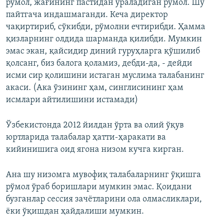
рўмол, жағининг пастидан ўраладиган рўмол. Шу
пайтгача индашмаганди. Кеча директор
чақиртириб, сўкибди, рўмолни ечтирибди. Ҳамма
қизларнинг олдида шарманда қилибди. Мумкин
эмас экан, қайсидир диний гуруҳларга қўшилиб
қолсанг, биз балога қоламиз, дебди-да, - дейди
исми сир қолишини истаган муслима талабанинг
акаси. (Ака ўзининг ҳам, синглисининг ҳам
исмлари айтилишини истамади)
Ўзбекистонда 2012 йилдан ўрта ва олий ўқув
юртларида талабалар ҳатти-ҳаракати ва
кийинишига оид ягона низом кучга кирган.
Ана шу низомга мувофиқ талабаларнинг ўқишга
рўмол ўраб боришлари мумкин эмас. Қоидани
бузганлар сессия зачётларини ола олмасликлари,
ёки ўқишдан ҳайдалиши мумкин.