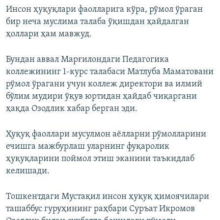
Инсон ҳуқуқлари фаолларига кўра, рўмол ўраган
бир неча муслима талаба ўқишдан ҳайдалган
ҳоллари ҳам мавжуд.
Бундан аввал Марғилондаги Педагогика
коллежининг 1-курс талабаси Матлуба Маматовани
рўмол ўрагани учун коллеж директори ва илмий
бўлим мудири ўқув юртидан ҳайдаб чиқаргани
ҳақда Озодлик хабар берган эди.
Ҳуқуқ фаоллари мусулмон аёлларни рўмолларини
ечишга мажбурлаш уларнинг фуқаролик
ҳуқуқларини поймол этиш эканини таъкидлаб
келишади.
Тошкентдаги Мустақил инсон ҳуқуқ ҳимоячилари
ташаббус гуруҳининг раҳбари Суръат Икромов