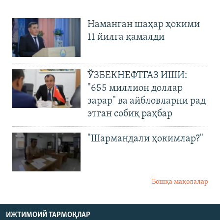
Наманган шаҳар ҳокими
11 йилга қамалди
ЎЗБЕКНЕФТГАЗ ИШИ:
"655 миллион доллар
зарар" ва айбловларни рад
этган собиқ раҳбар
"Шармандали ҳокимлар?"
Бошқа мақолалар
ИЖТИМОИЙ ТАРМОҚЛАР