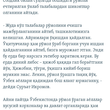
Озодлик билан суҳбатда бошидаги рўмоли
ечтирилган ўнлаб талабалардан шикоятлар
олганини айтади.
- Жуда кўп талабалар рўмолини ечишга
мажбурланганини айтиб, ташкилотимизга
келишган. Айримлари ўқишдан ҳайдалган.
Ўқитувчилар ҳам рўмол ўраб боргани учун ишдан
ҳайдалганини айтиб, бизга мурожаат этган. Энди
бу ерда бир нарсага эътибор қаратмоқ керак. Бу
ерда диний либос – ҳижоб ҳақида гап бораётгани
йўқ. Ҳижобни, тўғри, ўқишга кийиб бориш
мумкин эмас. Лекин, рўмол ўрашга тақиқ йўқ.
Ўзбек аёллари қадимдан бош яланг юрмаганку, -
дейди Суръат Икромов.
Айни пайтда Ўзбекистонда рўмол ўраган аёлллар
хусусий корхоналар ва давлат органларида ҳам