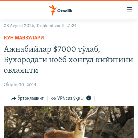
Линклар
Бош
мавзуларга
08 Avgust 2026, Toshkent vaqti: 21:34
ўтинг
OZODLIK SURISHTIRUVLARI
Асосий
КУН МАВЗУЛАРИ
OZODVIDEO
навигацияга
Ажнабийлар $7000 тўлаб,
ўтинг
OZODARXIV
Бухородаги ноëб хонгул кийигини
Қидиришга
ўтинг
овлаяпти
На русском
Oktabr 30, 2014
ИЖТИМОИЙ ТАРМОҚЛАР
Ўртоқлашинг
VPNсиз ўқиш
Озодлик бошқа тилларда