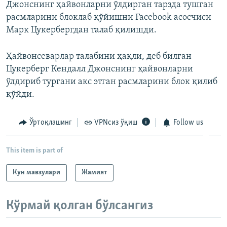
Джонснинг ҳайвонларни ўлдирган тарзда тушган
расмларини блоклаб қўйишни Facebook асосчиси
Марк Цукербергдан талаб қилишди.
Ҳайвонсеварлар талабини ҳақли, деб билган
Цукерберг Кендалл Джонснинг ҳайвонларни
ўлдириб тургани акс этган расмларини блок қилиб
қўйди.
Ўртоқлашинг
VPNсиз ўқиш
Follow us
This item is part of
Кун мавзулари
Жамият
Кўрмай қолган бўлсангиз