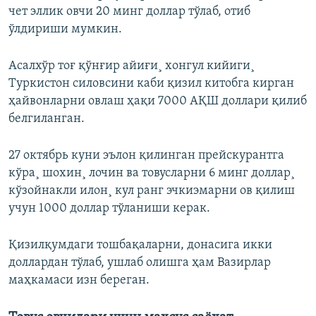
чет эллик овчи 20 минг доллар тўлаб, отиб
ўлдириши мумкин.
Асалхўр тоғ қўнғир айиғи¸ хонгул кийиги¸
Туркистон силовсини каби қизил китобга кирган
ҳайвонларни овлаш ҳақи 7000 АҚШ доллари қилиб
белгиланган.
27 октябрь куни эълон қилинган прейскурантга
кўра¸ шохин¸ лочин ва товусларни 6 минг доллар¸
кўзойнакли илон¸ кул ранг эчкиэмарни ов қилиш
учун 1000 доллар тўланиши керак.
Қизилқумдаги тошбақаларни, донасига икки
доллардан тўлаб, ушлаб олишга ҳам Вазирлар
маҳкамаси изн береган.