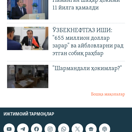
Наманган шаҳар ҳокими
11 йилга қамалди
ЎЗБЕКНЕФТГАЗ ИШИ:
"655 миллион доллар
зарар" ва айбловларни рад
этган собиқ раҳбар
"Шармандали ҳокимлар?"
Бошқа мақолалар
ИЖТИМОИЙ ТАРМОҚЛАР