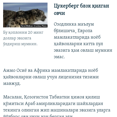
Цукерберг блок қилган
овчи
Озодликка маълум
бўлишича¸ Европа
Бу қоплонни 20 минг
мамлакатларида ноëб
доллар эвазига
ҳайвонларни катта пул
ўлдириш мумкин.
эвазига ҳам овлаш мумкин
эмас.
Аммо Осиë ва Африка мамлакатларида ноëб
ҳайвонларни овлаш учун лиценизия тизими
мавжуд.
Масалан, Қозоғистон Табиатни ҳимоя қилиш
қўмитаси Араб амирликларидаги шайхлардан
текинга олинган жип машиналари эвазига уларга
йўлбарс ови учун изн берган эди.