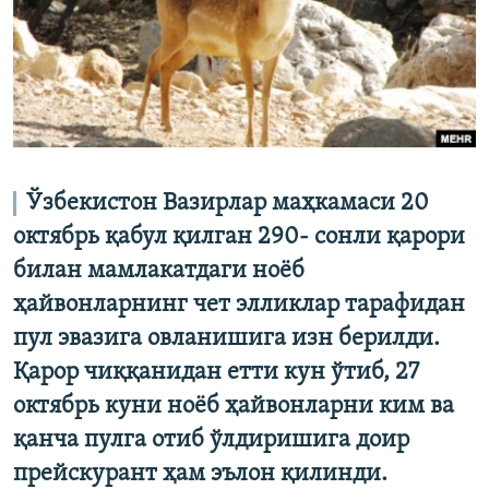
Ўзбекистон Вазирлар маҳкамаси 20
октябрь қабул қилган 290- сонли қарори
билан мамлакатдаги ноëб
ҳайвонларнинг чет элликлар тарафидан
пул эвазига овланишига изн берилди.
Қарор чиққанидан етти кун ўтиб, 27
октябрь куни ноëб ҳайвонларни ким ва
қанча пулга отиб ўлдиришига доир
прейскурант ҳам эълон қилинди.