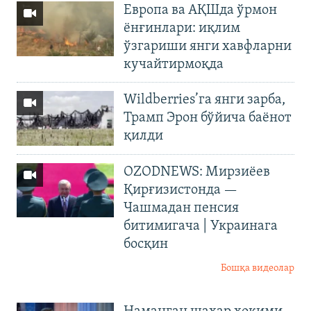
Европа ва АҚШда ўрмон
ёнғинлари: иқлим
ўзгариши янги хавфларни
кучайтирмоқда
Wildberries’га янги зарба,
Трамп Эрон бўйича баёнот
қилди
OZODNEWS: Мирзиёев
Қирғизистонда —
Чашмадан пенсия
битимигача | Украинага
босқин
Бошқа видеолар