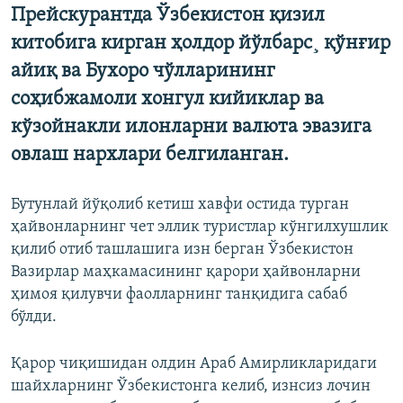
Прейскурантда Ўзбекистон қизил
китобига кирган ҳолдор йўлбарс¸ қўнғир
айиқ ва Бухоро чўлларининг
соҳибжамоли хонгул кийиклар ва
кўзойнакли илонларни валюта эвазига
овлаш нархлари белгиланган.
Бутунлай йўқолиб кетиш хавфи остида турган
ҳайвонларнинг чет эллик туристлар кўнгилхушлик
қилиб отиб ташлашига изн берган Ўзбекистон
Вазирлар маҳкамасининг қарори ҳайвонларни
ҳимоя қилувчи фаолларнинг танқидига сабаб
бўлди.
Қарор чиқишидан олдин Араб Амирликларидаги
шайхларнинг Ўзбекистонга келиб, изнсиз лочин