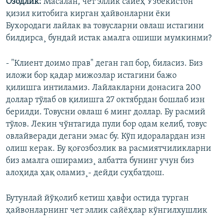
Озодлик:
Масалан, чет эллик сайëҳ Ўзбекистон
қизил китобига кирган ҳайвонларни ëки
Бухородаги лайлак ва товусларни овлаш истагини
билдирса¸ бундай истак амалга ошиши мумкинми?
- "Клиент доимо прав" деган гап бор, биласиз. Биз
иложи бор қадар мижозлар истагини бажо
қилишга интиламиз. Лайлакларни донасига 200
доллар тўлаб ов қилишга 27 октябрдан бошлаб изн
берилди. Товусни овлаш 6 минг доллар. Бу расмий
тўлов. Лекин чўнтагида пули бор одам келиб, товус
овлайверади дегани эмас бу. Кўп идоралардан изн
олиш керак. Бу қоғозбозлик ва расмиятчиликларни
биз амалга оширамиз¸ албатта бунинг учун биз
алоҳида ҳақ оламиз¸- дейди суҳбатдош.
Бутунлай йўқолиб кетиш ҳавфи остида турган
ҳайвонларнинг чет эллик сайëҳлар кўнгилхушлик