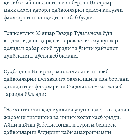
қилиб отиб ташлашига изн берган Вазирлар
маҳкамаси қарори ҳайвонларни ҳимоя қилувчи
фаолларнинг танқидига сабаб бўлди.
Тошкентлик 35 яшар Гавҳар Тўлаганова бўш
вақтларида шаҳардаги қаровсиз ит-мушуклар
ҳолидан ҳабар олиб туради ва ўзини ҳайвонот
дунëсининг дўсти деб билади.
Суҳбатдош Вазирлар маҳкамасининг ноëб
ҳайвонларни пул эвазига овланишига изн бергани
ҳақидаги ўз фикрларини Озодликка ëзма жавоб
тарзида йўллади:
“Элементар танқид йўқлиги учун ҳавасга ов қилиш
жараëни тизгинсиз ва циник ҳолат касб қилди.
Айни пайтда ўзбекистондаги туризм бизнеси
ҳайвонларни ўлдириш каби анахронизмни