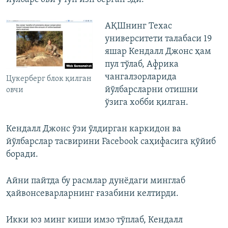
АҚШнинг Техас
университети талабаси 19
яшар Кендалл Джонс ҳам
пул тўлаб, Африка
чангалзорларида
Цукерберг блок қилган
йўлбарсларни отишни
овчи
ўзига хобби қилган.
Кендалл Джонс ўзи ўлдирган каркидон ва
йўлбарслар тасвирини Facebook саҳифасига қўйиб
боради.
Айни пайтда бу расмлар дунëдаги минглаб
ҳайвонсеварларнинг ғазабини келтирди.
Икки юз минг киши имзо тўплаб, Кендалл