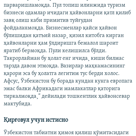
парваришламоқда. Пул топиш илинжида туризм
бизнеси одамлар ичидаги ҳайвонларни қатл қилиб
завқ олиш каби примитив туйғудан
фойдаланмоқда. Бизнесменлар қайси ҳайвон
бўлишидан қатъий назар¸ қизил китобга кирган
ҳайвонларни ҳам ўлдиришга бемалол шароит
яратиб бермоқда. Пули келишилса бўлди.
Такрорлайман бу ҳолат енг ичида¸ киши билмас
тарзда давом этмоқда. Вазирлар маҳкамасининг
қарори эса бу ҳолатга легитим тус берди холос.
Афсус, Ўзбекистон бу борада кундан кунга европага
эмас балки Африкадаги мамлакатлар қаторига
тиркалмоқда¸” дейилади тошкентлик ҳайвонсевар
мактубида.
Қирғовул учун истисно
Ўзбекистон табиатни ҳимоя қилиш қўмитасидаги