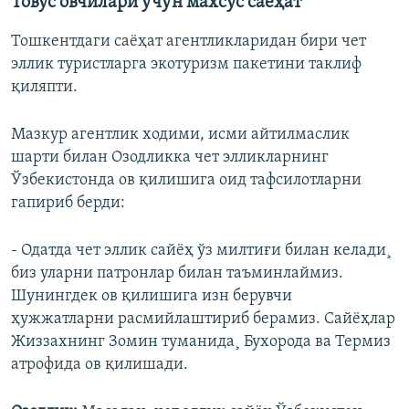
Товус овчилари учун махсус саëҳат
Тошкентдаги саëҳат агентликларидан бири чет
эллик туристларга экотуризм пакетини таклиф
қиляпти.
Мазкур агентлик ходими, исми айтилмаслик
шарти билан Озодликка чет элликларнинг
Ўзбекистонда ов қилишига оид тафсилотларни
гапириб берди:
- Одатда чет эллик сайëҳ ўз милтиғи билан келади¸
биз уларни патронлар билан таъминлаймиз.
Шунингдек ов қилишига изн берувчи
ҳужжатларни расмийлаштириб берамиз. Сайëҳлар
Жиззахнинг Зомин туманида¸ Бухорода ва Термиз
атрофида ов қилишади.