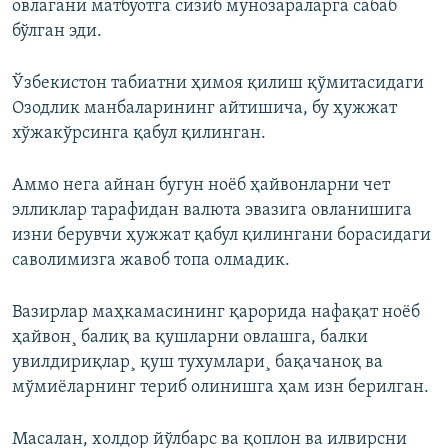
овлагани матбуотга сизиб мунозараларга сабаб
бўлган эди.
Ўзбекистон табиатни ҳимоя қилиш қўмитасидаги
Озодлик манбаларининг айтишича, бу ҳужжат
хўжакўрсинга қабул қилинган.
Аммо нега айнан бугун ноëб ҳайвонларни чет
элликлар тарафидан валюта эвазига овланишига
изни берувчи ҳужжат қабул қилингани борасидаги
саволимизга жавоб топа олмадик.
Вазирлар маҳкамасининг қарорида нафақат ноëб
ҳайвон¸ балиқ ва қушларни овлашга, балки
увилдириқлар¸ қуш тухумлари¸ бақачаноқ ва
мўмиëларнинг териб олинишга ҳам изн берилган.
Масалан, холдор йўлбарс ва қоплон ва илвирсни