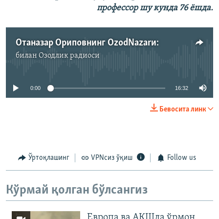
профессор шу кунда 76 ёшда.
Отаназар Ориповнинг OzodNazarи:
билан
Озодлик радиоси
Айни дамда медиа-манба мавжуд эмас
0:00
16:32
Бевосита линк
Ўртоқлашинг
VPNсиз ўқиш
Follow us
Кўрмай қолган бўлсангиз
Европа ва АҚШда ўрмон