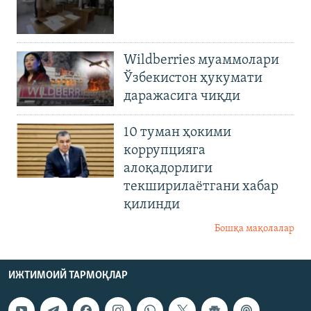
Wildberries муаммолари
Ўзбекистон ҳукумати
даражасига чиқди
10 туман ҳокими
коррупцияга
алоқадорлиги
текширилаётгани хабар
қилинди
Бошқа мақолалар
ИЖТИМОИЙ ТАРМОҚЛАР