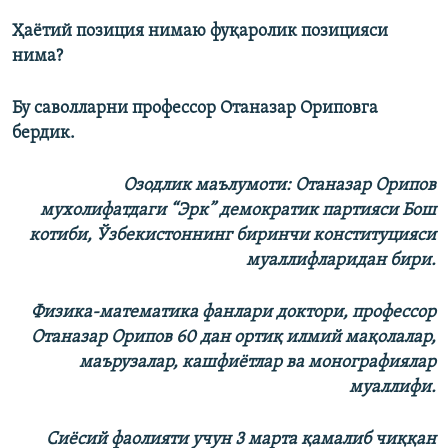
Ҳаётий позиция нимаю фуқаролик позицияси
нима?
Бу саволларни профессор Отаназар Ориповга
бердик.
Озодлик маълумоти: Отаназар Орипов
мухолифатдаги “Эрк” демократик партияси Бош
котиби, Ўзбекистоннинг биринчи конституцияси
муаллифларидан бири.
Физика-математика фанлари доктори, профессор
Отаназар Орипов 60 дан ортиқ илмий мақолалар,
маърузалар, кашфиётлар ва монографиялар
муаллифи.
Сиёсий фаолияти учун 3 марта қамалиб чиққан