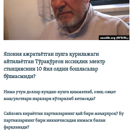
Япония ажратаётган пулга қурилажаги
айтилаётган Тўрақўрғон иссиқлик электр
станциясини 10 йил олдин бошласалар
бўлмасмиди?
Нима учун доллар кундан-кунга қимматлаб, озиқ-овқат
маҳсулотлари нархлари кўтарилиб кетмоқда?
Сайловга кираётган партияларнинг қай бири маъқулроқ? Бу
партияларнинг бири иккинчисидан нимаси билан
фарқланади?