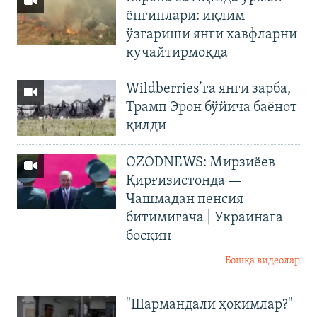
ёнғинлари: иқлим
ўзгариши янги хавфларни
кучайтирмоқда
Wildberries’га янги зарба,
Трамп Эрон бўйича баёнот
қилди
OZODNEWS: Мирзиёев
Қирғизистонда —
Чашмадан пенсия
битимигача | Украинага
босқин
Бошқа видеолар
"Шармандали ҳокимлар?"