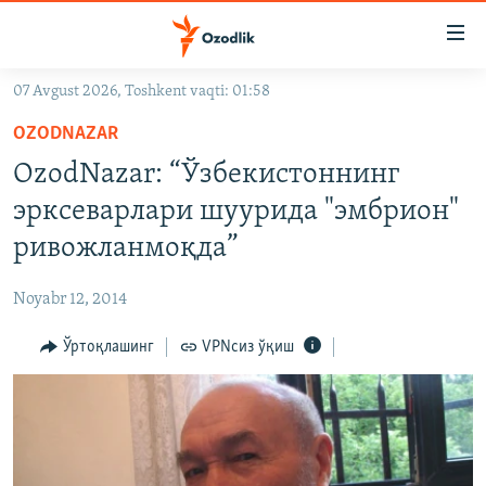
Линклар
Бош
мавзуларга
07 Avgust 2026, Toshkent vaqti: 01:58
ўтинг
OZODLIK SURISHTIRUVLARI
Асосий
OZODNAZAR
OZODVIDEO
навигацияга
OzodNazar: “Ўзбекистоннинг
ўтинг
OZODARXIV
эрксеварлари шуурида "эмбрион"
Қидиришга
ўтинг
ривожланмоқда”
На русском
Noyabr 12, 2014
ИЖТИМОИЙ ТАРМОҚЛАР
Ўртоқлашинг
VPNсиз ўқиш
Озодлик бошқа тилларда