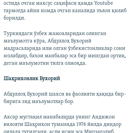
остида очган махсус саҳифаси ҳамда Youtube
тармоғда айни номда очган каналида эълон қилиб
борилди.
Туркиядаги ўзбек жамоаларидан олинган
маълумотга кўра, Абдуллоҳ Бухорий
мадрасаларида илм олган ўзбекистонликлар сони
юзлабдир, баъзи манбалар эса бир мингдан ортиқ,
деган маълумотни тилга олмоқда.
Шаҳрихонлик Бухорий
Абдуллоҳ Бухорий шахси ва фаолияти ҳақида бир-
бирига зид маълумотлар бор.
Аксар мустақил манабаларда унинг Андижон
вилояти Шаҳрихон туманида 1976 йилда диндор
оилада туғилгани, асли исми эса Мирзағолиб