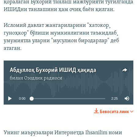
қоралаган Бухорий танлаш мажбурияти туғилганда
ИШИДни танлашини ҳам очиқ баëн қилган.
Исломий давлат жангариларини "хатокор¸
гуноҳкор" бўлиши мумкинлигини таъкидлаб¸
умумиятла уларни "мусулмон биродарлар" деб
атаган.
Абдуллоҳ Бухорий ИШИД ҳақида
билан
Озодлик радиоси
Айни дамда медиа-манба мавжуд эмас
0:00
2:25
Бевосита линк
Унинг маърузалари Интернетда Ihsanilim номи