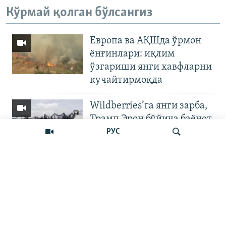
Кўрмай қолган бўлсангиз
Европа ва АҚШда ўрмон
ёнғинлари: иқлим
ўзгариши янги хавфларни
кучайтирмоқда
Wildberries’га янги зарба,
Трамп Эрон бўйича баёнот
қилди
РУС
OZODNEWS: Мирзиёев
Қирғизистонда —
Излаш
Чашмадан пенсия
битимигача | Украинага
босқин