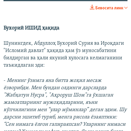
Бевосита линк
Бухорий ИШИД ҳақида
Шунингдек, Абдуллоҳ Бухорий Сурия ва Ироқдаги
"Исломий давлат" ҳақида ҳам ўз муносабатини
билдирган ва ҳали якуний хулосага келмаганини
таъкидлаган эди:
-
Менинг ўзимга яна битта жоҳил месаж
ëзворибди. Мен бундан олдинги дарсларда
"Жабҳатун Нусра", "Аҳроруш Шом"га ўхшаган
жамоатларнинг мужоҳидларини, яъни
кўпчилигини мен “улар мўминлар” деган эдим. Шу
дарсни эшитиб туриб, менга рисола ëзаяптики:
“Сен нимага ëлғон гапираяпсан? Уларнинг нимаси