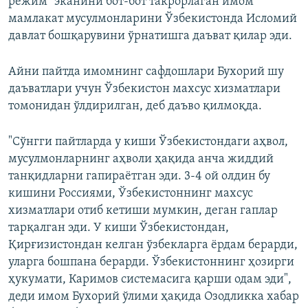
режим" эканини бот-бот такрорлаган имом
мамлакат мусулмонларини Ўзбекистонда Исломий
давлат бошқарувини ўрнатишга даъват қилар эди.
Айни пайтда имомнинг сафдошлари Бухорий шу
даъватлари учун Ўзбекистон махсус хизматлари
томонидан ўлдирилган, деб даъво қилмоқда.
"Сўнгги пайтларда у киши Ўзбекистондаги аҳвол,
мусулмонларнинг аҳволи ҳақида анча жиддий
танқидларни гапираётган эди. 3-4 ой олдин бу
кишини Россиями, Ўзбекистоннинг махсус
хизматлари отиб кетиши мумкин, деган гаплар
тарқалган эди. У киши Ўзбекистондан,
Қирғизистондан келган ўзбекларга ёрдам берарди,
уларга бошпана берарди. Ўзбекистоннинг ҳозирги
ҳукумати, Каримов системасига қарши одам эди",
деди имом Бухорий ўлими ҳақида Озодликка хабар