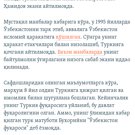
Ҳамидов экани айтилмоқда.
Мустақил манбалар хабарига кўра, у 1995 йилларда
Ўзбекистонни тарк этиб, аввалига Ўзбекистон
исломий ҳаракатига
қўшилган
. Сўнгра унинг
ҳаракат етакчилари билан низолашиб, Туркияга
қочгани айтилмоқда.
Баъзи манбаларда
унинг
байтулмолни ўғирлагани низога сабаб экани иддао
қилинади.
Сафдошларидан олинган маълумотларга кўра,
марҳум 8 йил олдин Туркияга ҳижрат қилган ва
имомлик билан шуғуллана бошлаган. Кейинчалик
унинг Туркия фуқаросига уйланиб, бу давлат
фуқаролигини олган. Аммо, унинг ўлимидан хабар
қилган турк матуботи Бухорийни "Ўзбекистон
фуқароси" деб ёзмоқда.