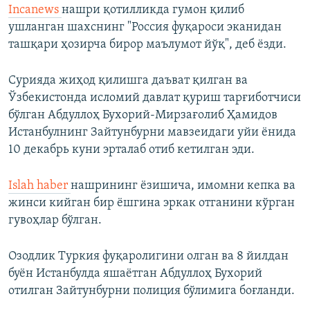
Incanews
нашри қотилликда гумон қилиб
ушланган шахснинг "Россия фуқароси эканидан
ташқари ҳозирча бирор маълумот йўқ", деб ёзди.
Сурияда жиҳод қилишга даъват қилган ва
Ўзбекистонда исломий давлат қуриш тарғиботчиси
бўлган Абдуллоҳ Бухорий-Мирзағолиб Ҳамидов
Истанбулнинг Зайтунбурни мавзеидаги уйи ёнида
10 декабрь куни эрталаб отиб кетилган эди.
Islah haber
нашрининг ёзишича, имомни кепка ва
жинси кийган бир ёшгина эркак отганини кўрган
гувоҳлар бўлган.
Озодлик Туркия фуқаролигини олган ва 8 йилдан
буён Истанбулда яшаётган Абдуллоҳ Бухорий
отилган Зайтунбурни полиция бўлимига боғланди.