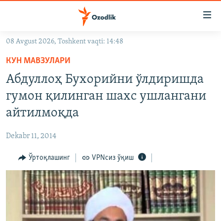
Линклар
Бош
мавзуларга
08 Avgust 2026, Toshkent vaqti: 14:48
ўтинг
OZODLIK SURISHTIRUVLARI
Асосий
КУН МАВЗУЛАРИ
OZODVIDEO
навигацияга
Абдуллоҳ Бухорийни ўлдиришда
ўтинг
OZODARXIV
гумон қилинган шахс ушлангани
Қидиришга
ўтинг
айтилмоқда
На русском
Dekabr 11, 2014
ИЖТИМОИЙ ТАРМОҚЛАР
Ўртоқлашинг
VPNсиз ўқиш
Озодлик бошқа тилларда