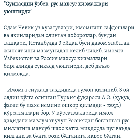
"Суиқасдни ўзбек-рус махсус хизматлари
уюштирди"
Одам Чевик ўз кузатувлари, имомнинг сафдошлари
ва яқинларидан олинган ахборотлар, бундан
ташқари, Истанбулда 3 ойдан буён давом этаётган
жиноят иши мазмунидан келиб чиқиб, имомга
Ўзбекистон ва Россия махсус хизматлари
биргаликда суиқасд уюштирди, деб даъво
қилмоқда:
- Имомга сиуқасд таҳдидида гумон қилиниб, 3 ой
олдин қўлга олинган Туркия фуқароси А.Э. (ҳуқуқ
фаоли бу шахс исмини ошкор қилмади -
таҳр.
)
кўрсатмалари бор. У кўрсатмаларида имом
ҳақидаги маълумот учун Россиядан боғланган рус
миллатига мансуб шахс катта миқдорда пул ваъда
қилгани ва бунга рози бўлганига иқрор бўлган.