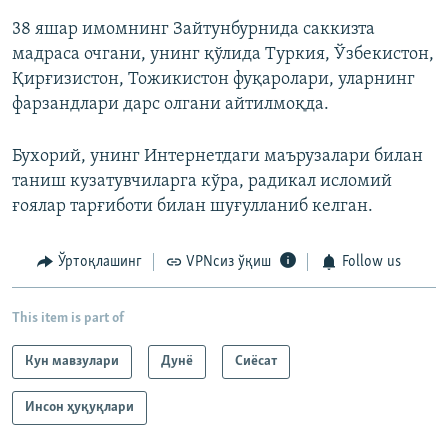
38 яшар имомнинг Зайтунбурнида саккизта
мадраса очгани, унинг қўлида Туркия, Ўзбекистон,
Қирғизистон, Тожикистон фуқаролари, уларнинг
фарзандлари дарс олгани айтилмоқда.
Бухорий, унинг Интернетдаги маърузалари билан
таниш кузатувчиларга кўра, радикал исломий
ғоялар тарғиботи билан шуғулланиб келган.
Ўртоқлашинг
VPNсиз ўқиш
Follow us
This item is part of
Кун мавзулари
Дунë
Сиёсат
Инсон ҳуқуқлари