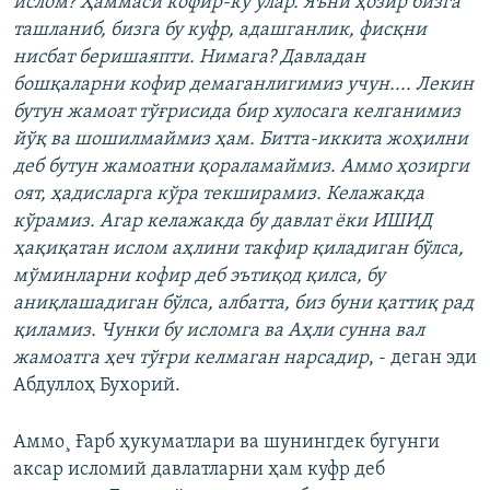
ислом? Ҳаммаси кофир-ку улар. Яъни ҳозир бизга
ташланиб, бизга бу куфр, адашганлик, фисқни
нисбат беришаяпти. Нимага? Давладан
бошқаларни кофир демаганлигимиз учун.... Лекин
бутун жамоат тўғрисида бир хулосага келганимиз
йўқ ва шошилмаймиз ҳам. Битта-иккита жоҳилни
деб бутун жамоатни қораламаймиз. Аммо ҳозирги
оят, ҳадисларга кўра текширамиз. Келажакда
кўрамиз. Агар келажакда бу давлат ëки ИШИД
ҳақиқатан ислом аҳлини такфир қиладиган бўлса,
мўминларни кофир деб эътиқод қилса, бу
аниқлашадиган бўлса, албатта, биз буни қаттиқ рад
қиламиз. Чунки бу исломга ва Аҳли сунна вал
жамоатга ҳеч тўғри келмаган нарсадир
, - деган эди
Абдуллоҳ Бухорий.
Аммо¸ Ғарб ҳукуматлари ва шунингдек бугунги
аксар исломий давлатларни ҳам куфр деб