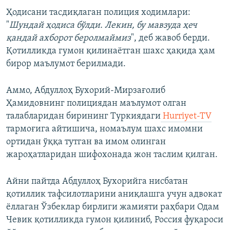
Ҳодисани тасдиқлаган полиция ходимлари:
"
Шундай ҳодиса бўлди. Лекин, бу мавзуда ҳеч
қандай ахборот беролмаймиз
", деб жавоб берди.
Қотилликда гумон қилинаётган шахс ҳақида ҳам
бирор маълумот берилмади.
Аммо, Абдуллоҳ Бухорий-Мирзағолиб
Ҳамидовнинг полициядан маълумот олган
талабларидан бирининг Туркиядаги
Hurriyet-TV
тармоғига айтишича, номаълум шахс имомни
ортидан ўққа тутган ва имом олинган
жароҳатларидан шифохонада жон таслим қилган.
Айни пайтда Абдуллоҳ Бухорийга нисбатан
қотиллик тафсилотларини аниқлашга учун адвокат
ёллаган Ўзбеклар бирлиги жамияти раҳбари Одам
Чевик қотилликда гумон қилиниб, Россия фуқароси