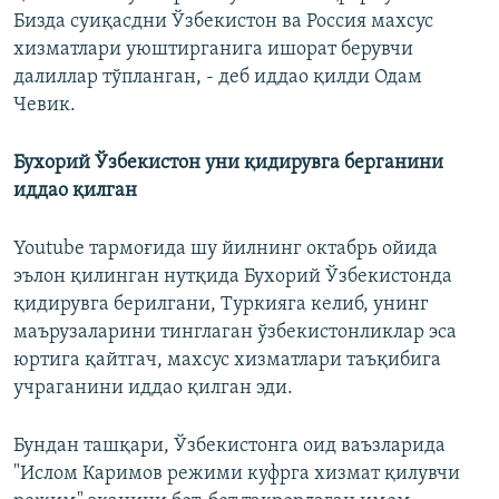
Бизда суиқасдни Ўзбекистон ва Россия махсус
хизматлари уюштирганига ишорат берувчи
далиллар тўпланган, - деб иддао қилди Одам
Чевик.
Бухорий Ўзбекистон уни қидирувга берганини
иддао қилган
Youtube тармоғида шу йилнинг октабрь ойида
эълон қилинган нутқида Бухорий Ўзбекистонда
қидирувга берилгани, Туркияга келиб, унинг
маърузаларини тинглаган ўзбекистонликлар эса
юртига қайтгач, махсус хизматлари таъқибига
учраганини иддао қилган эди.
Бундан ташқари, Ўзбекистонга оид ваъзларида
"Ислом Каримов режими куфрга хизмат қилувчи