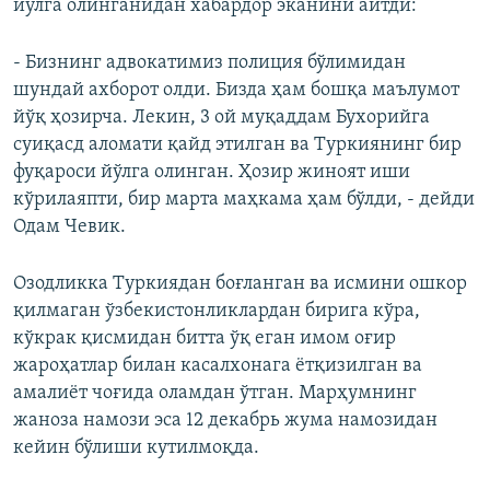
йўлга олинганидан хабардор эканини айтди:
- Бизнинг адвокатимиз полиция бўлимидан
шундай ахборот олди. Бизда ҳам бошқа маълумот
йўқ ҳозирча. Лекин, 3 ой муқаддам Бухорийга
суиқасд аломати қайд этилган ва Туркиянинг бир
фуқароси йўлга олинган. Ҳозир жиноят иши
кўрилаяпти, бир марта маҳкама ҳам бўлди, - дейди
Одам Чевик.
Озодликка Туркиядан боғланган ва исмини ошкор
қилмаган ўзбекистонликлардан бирига кўра,
кўкрак қисмидан битта ўқ еган имом оғир
жароҳатлар билан касалхонага ётқизилган ва
амалиёт чоғида оламдан ўтган. Марҳумнинг
жаноза намози эса 12 декабрь жума намозидан
кейин бўлиши кутилмоқда.