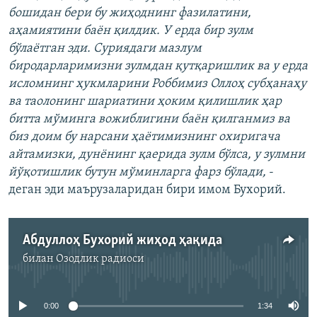
бошидан бери бу жиҳоднинг фазилатини,
аҳамиятини баëн қилдик. У ерда бир зулм
бўлаëтган эди. Суриядаги мазлум
биродарларимизни зулмдан қутқаришлик ва у ерда
исломнинг ҳукмларини Роббимиз Оллоҳ субҳанаҳу
ва таолонинг шариатини ҳоким қилишлик ҳар
битта мўминга вожиблигини баëн қилганмиз ва
биз доим бу нарсани ҳаëтимизнинг охиригача
айтамизки, дунëнинг қаерида зулм бўлса, у зулмни
йўқотишлик бутун мўминларга фарз бўлади,
-
деган эди маърузаларидан бири имом Бухорий.
Абдуллоҳ Бухорий жиҳод ҳақида
билан
Озодлик радиоси
Айни дамда медиа-манба мавжуд эмас
0:00
1:34