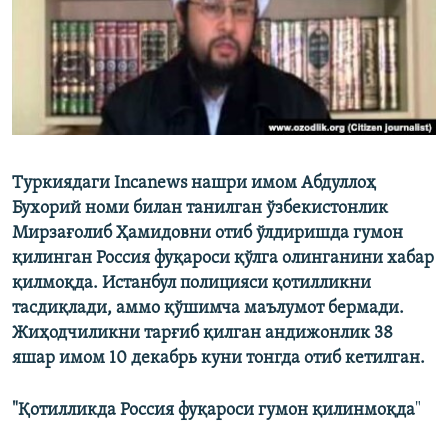
Туркиядаги Incanews нашри имом Абдуллоҳ
Бухорий номи билан танилган ўзбекистонлик
Мирзағолиб Ҳамидовни отиб ўлдиришда гумон
қилинган Россия фуқароси қўлга олинганини хабар
қилмоқда. Истанбул полицияси қотилликни
тасдиқлади, аммо қўшимча маълумот бермади.
Жиҳодчиликни тарғиб қилган андижонлик 38
яшар имом 10 декабрь куни тонгда отиб кетилган.
"Қотилликда Россия фуқароси гумон қилинмоқда
"