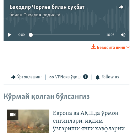
Баҳодир Чориев билан суҳбат
билан
Озодлик радиоси
Айни дамда медиа-манба мавжуд эмас
0:00
16:26
Бевосита линк
Ўртоқлашинг
VPNсиз ўқиш
Follow us
Кўрмай қолган бўлсангиз
Европа ва АҚШда ўрмон
ёнғинлари: иқлим
ўзгариши янги хавфларни