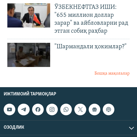
ЎЗБЕКНЕФТГАЗ ИШИ:
"655 миллион доллар
зарар" ва айбловларни рад
этган собиқ раҳбар
"Шармандали ҳокимлар?"
Бошқа мақолалар
ИЖТИМОИЙ ТАРМОҚЛАР
ОЗОДЛИК