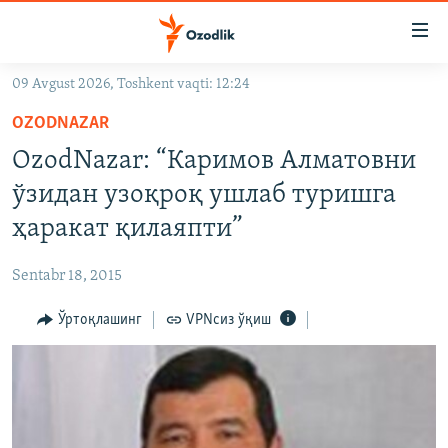
Линклар
Бош
мавзуларга
09 Avgust 2026, Toshkent vaqti: 12:24
ўтинг
OZODLIK SURISHTIRUVLARI
Асосий
OZODNAZAR
OZODVIDEO
навигацияга
OzodNazar: “Каримов Алматовни
ўтинг
OZODARXIV
ўзидан узоқроқ ушлаб туришга
Қидиришга
ўтинг
ҳаракат қилаяпти”
На русском
Sentabr 18, 2015
ИЖТИМОИЙ ТАРМОҚЛАР
Ўртоқлашинг
VPNсиз ўқиш
Озодлик бошқа тилларда