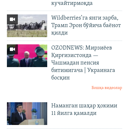
кучайтирмоқда
Wildberries’га янги зарба,
Трамп Эрон бўйича баёнот
қилди
OZODNEWS: Мирзиёев
Қирғизистонда —
Чашмадан пенсия
битимигача | Украинага
босқин
Бошқа видеолар
Наманган шаҳар ҳокими
11 йилга қамалди