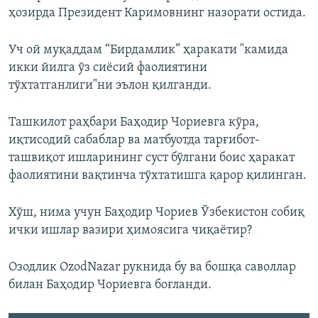
ҳозирда Президент Каримовнинг назорати остида.
Уч ой муқаддам “Бирдамлик” ҳаракати "камида
икки йилга ўз сиёсий фаолиятини
тўхтатганлиги"ни эълон қилганди.
Ташкилот раҳбари Баҳодир Чориевга кўра,
иқтисодий сабаблар ва матбуотда тарғибот-
ташвиқот ишларининг суст бўлгани боис ҳаракат
фаолиятини вақтинча тўхтатишга қарор қилинган.
Хўш, нима учун Баҳодир Чориев Ўзбекистон собиқ
ички ишлар вазири ҳимоясига чиқаётир?
Озодлик OzodNazar рукнида бу ва бошқа саволлар
билан Баҳодир Чориевга боғланди.