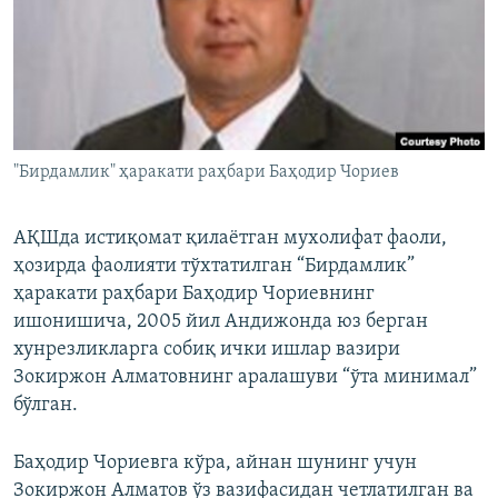
"Бирдамлик" ҳаракати раҳбари Баҳодир Чориев
АҚШда истиқомат қилаётган мухолифат фаоли,
ҳозирда фаолияти тўхтатилган “Бирдамлик”
ҳаракати раҳбари Баҳодир Чориевнинг
ишонишича, 2005 йил Андижонда юз берган
хунрезликларга собиқ ички ишлар вазири
Зокиржон Алматовнинг аралашуви “ўта минимал”
бўлган.
Баҳодир Чориевга кўра, айнан шунинг учун
Зокиржон Алматов ўз вазифасидан четлатилган ва