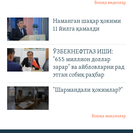
Бошқа видеолар
Наманган шаҳар ҳокими
11 йилга қамалди
ЎЗБЕКНЕФТГАЗ ИШИ:
"655 миллион доллар
зарар" ва айбловларни рад
этган собиқ раҳбар
"Шармандали ҳокимлар?"
Бошқа мақолалар