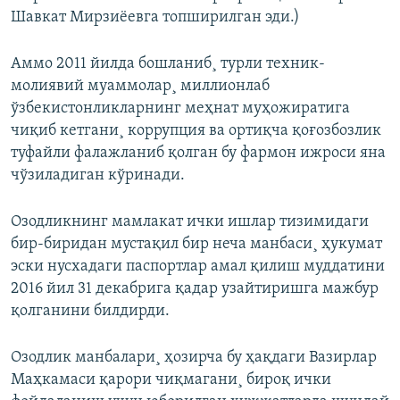
Шавкат Мирзиëевга топширилган эди.)
Аммо 2011 йилда бошланиб¸ турли техник-
молиявий муаммолар¸ миллионлаб
ўзбекистонликларнинг меҳнат муҳожиратига
чиқиб кетгани¸ коррупция ва ортиқча қоғозбозлик
туфайли фалажланиб қолган бу фармон ижроси яна
чўзиладиган кўринади.
Озодликнинг мамлакат ички ишлар тизимидаги
бир-биридан мустақил бир неча манбаси¸ ҳукумат
эски нусхадаги паспортлар амал қилиш муддатини
2016 йил 31 декабрига қадар узайтиришга мажбур
қолганини билдирди.
Озодлик манбалари¸ ҳозирча бу ҳақдаги Вазирлар
Маҳкамаси қарори чиқмагани¸ бироқ ички