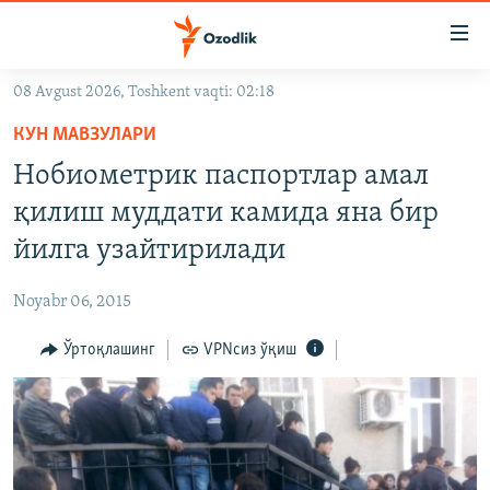
Линклар
Бош
мавзуларга
08 Avgust 2026, Toshkent vaqti: 02:18
ўтинг
OZODLIK SURISHTIRUVLARI
Асосий
КУН МАВЗУЛАРИ
OZODVIDEO
навигацияга
Нобиометрик паспортлар амал
ўтинг
OZODARXIV
қилиш муддати камида яна бир
Қидиришга
ўтинг
йилга узайтирилади
На русском
Noyabr 06, 2015
ИЖТИМОИЙ ТАРМОҚЛАР
Ўртоқлашинг
VPNсиз ўқиш
Озодлик бошқа тилларда