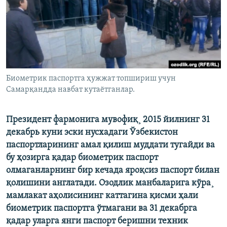
Биометрик паспортга ҳужжат топшириш учун
Самарқандда навбат кутаëтганлар.
Президент фармонига мувофиқ¸ 2015 йилнинг 31
декабрь куни эски нусхадаги Ўзбекистон
паспортларининг амал қилиш муддати тугайди ва
бу ҳозирга қадар биометрик паспорт
олмаганларнинг бир кечада яроқсиз паспорт билан
қолишини англатади. Озодлик манбаларига кўра¸
мамлакат аҳолисининг каттагина қисми ҳали
биометрик паспортга ўтмагани ва 31 декабрга
қадар уларга янги паспорт беришни техник