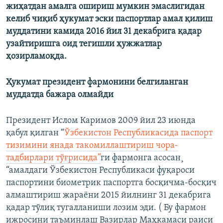
жиҳатдан амалга ошириш мумкин эмаслигидан
келиб чиқиб ҳукумат эски паспортлар амал қилиш
муддатини камида 2016 йил 31 декабрига қадар
узайтиришга оид тегишли ҳужжатлар
ҳозирламоқда.
Ҳукумат президент фармонини белгиланган
муддатда бажара олмайди
Президент Ислом Каримов 2009 йил 23 июнда
қабул қилган “
Ўзбекистон Республикасида паспорт
тизимини янада такомиллаштириш чора-
тадбирлари тўғрисида”
ги фармонга асосан¸
“амалдаги Ўзбекистон Республикаси фуқароси
паспортини биометрик паспортга босқичма-босқич
алмаштириш жараëни 2015 йилнинг 31 декабрига
қадар тўлиқ тугалланиши лозим эди. ( Бу фармон
ижросини таъминлаш Вазирлар Маҳкамаси раиси