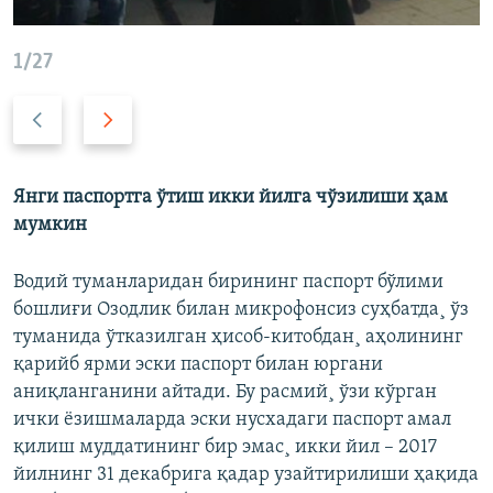
1/27
О
К
л
е
д
й
и
и
Янги паспортга ўтиш икки йилга чўзилиши ҳам
н
н
мумкин
г
г
и
и
Водий туманларидан бирининг паспорт бўлими
с
с
бошлиғи Озодлик билан микрофонсиз суҳбатда¸ ўз
л
л
туманида ўтказилган ҳисоб-китобдан¸ аҳолининг
а
а
қарийб ярми эски паспорт билан юргани
й
й
аниқланганини айтади. Бу расмий¸ ўзи кўрган
д
д
ички ëзишмаларда эски нусхадаги паспорт амал
қилиш муддатининг бир эмас¸ икки йил – 2017
йилнинг 31 декабрига қадар узайтирилиши ҳақида