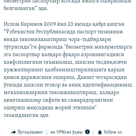
биометрик паспортлар асосида амалга оширилиши
белгиланган” эди.
Ислом Каримов 2009 йил 23 июнда қабул қилган
“Ўзбекистон Республикасида паспорт тизимини
янада такомиллаштириш чора-тадбирлари
тўғрисида”ги фармонда "биометрик маълумотларга
эга паспортлар халқаро фуқаро аэронавигацияси
хавфсизлигини таъминлаш, шахсни тасдиқловчи
ҳужжатларнинг қалбакилаштирилишига қарши
ҳимоя даражасини ошириш, Давлат чегарасидан
ўтишда шахсни тезкор ва аниқ идентификациялаш
механизмларини такомиллаштириш, халқаро
авиаташишлар сифати ва самарадорлигини
ошириш мақсадида жорий этилиши"
таъкидланган эди.
Ўртоқлашинг
VPNсиз ўқиш
Follow us