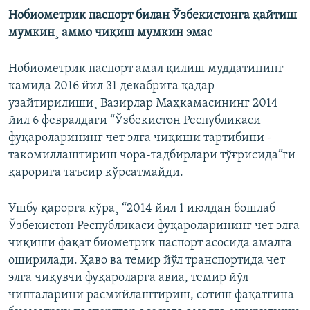
Нобиометрик паспорт билан Ўзбекистонга қайтиш
мумкин¸ аммо чиқиш мумкин эмас
Нобиометрик паспорт амал қилиш муддатининг
камида 2016 йил 31 декабрига қадар
узайтирилиши¸ Вазирлар Маҳкамасининг 2014
йил 6 февралдаги “Ўзбекистон Республикаси
фуқароларининг чет элга чиқиши тартибини ­
такомиллаштириш чора-тадбирлари тўғрисида”ги
қарорига таъсир кўрсатмайди.
Ушбу қарорга кўра¸ “2014 йил 1 июлдан бошлаб
Ўзбекистон Республикаси фуқароларининг чет элга
чиқиши фақат биометрик паспорт асосида амалга
оширилади. Ҳаво ва темир йўл транспортида чет
элга чиқувчи фуқароларга авиа, темир йўл
чипталарини расмийлаштириш, сотиш фақатгина