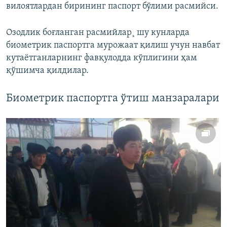
вилоятлардан бирининг паспорт бўлими расмийси.
Озодлик боғланган расмийлар¸ шу кунларда
биометрик паспортга мурожаат қилиш учун навбат
кутаëтганларнинг фавқулодда кўплигини ҳам
қўшимча қилдилар.
Биометрик паспортга ўтиш манзаралари