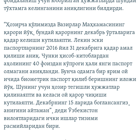
фойдаланиш учун юборилган ҳужжатларда шундай
тўхтамга келинганини аниқлигини билдирди.
“Ҳозирча қўлимизда Вазирлар Маҳкамасининг
қарори йўқ¸ бундай қарорнинг декабрь ўрталарига
қадар келиши кутилаяпти. Лекин эски
паспортларнинг 2016 йил 31 декабрига қадар амал
қилиши аниқ. Чунки ҳисоб-китоблардан
аҳолининг 40 фоиздан кўпроғи ҳали янги паспорт
олмагани аниқланди. Бунча одамга бир ярим ой
ичида биометрик паспорт қилиб беришнинг иложи
йўқ. Шунинг учун ҳозир тегишли ҳужжатлар
қилинаяпти ва келаси ой қарор чиқиши
кутилаяпти. Декабрнинг 15 ларида боғлансангиз¸
аниғини айтаман”¸ деди Ўзбекистон
вилоятларидаги ички ишлар тизими
расмийларидан бири.