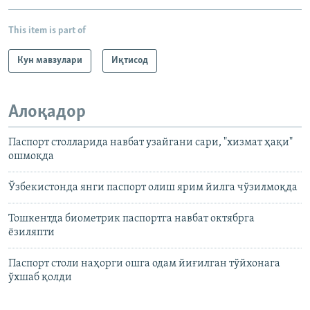
This item is part of
Кун мавзулари
Иқтисод
Алоқадор
Паспорт столларида навбат узайгани сари, "хизмат ҳақи"
ошмоқда
Ўзбекистонда янги паспорт олиш ярим йилга чўзилмоқда
Тошкентда биометрик паспортга навбат октябрга
ёзиляпти
Паспорт столи наҳорги ошга одам йиғилган тўйхонага
ўхшаб қолди