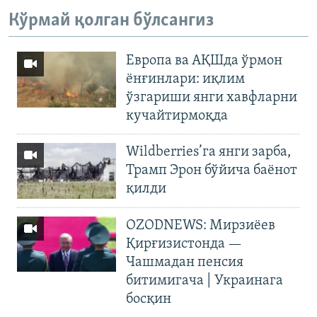
Кўрмай қолган бўлсангиз
Европа ва АҚШда ўрмон
ёнғинлари: иқлим
ўзгариши янги хавфларни
кучайтирмоқда
Wildberries’га янги зарба,
Трамп Эрон бўйича баёнот
қилди
OZODNEWS: Мирзиёев
Қирғизистонда —
Чашмадан пенсия
битимигача | Украинага
босқин