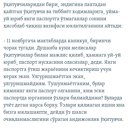
ўқитувчиларидан бири¸ эндигина пахтадан
қайтган ўқитувчи ва тиббиëт ходимларига¸ уйма-
уй юриб янги паспортга ўтмаганлар сонини
ҳисоблаб чиқиш вазифаси юклатилганини айтади:
- 11 ноябргача мактабларда каникул¸ биринчи
чорак тугади. Душанба куни мелисалар
ўқитувчилар билан мажлис қилиб¸ ҳаммага уй-уй
юриб¸ паспорт нусхасини оласизлар¸ деди. Янги
паспортга ўтиш жараëнини кечиктириш учун
керак экан. Улгуришмаëтган экан¸
улгуришмайдиям. Тушунмаëтганим¸ булар
кимнинг янги паспорт олганини¸ ким эски
паспортда юрганини ўзлари билмайдими? Буларда
учëт деган нарса борку. Ўзлари қилмаган ишни яна
бизга юклашаяпти¸ дейди ўз шахси
очиқланмаслигини сўраган андижонлик ўқитувчи.