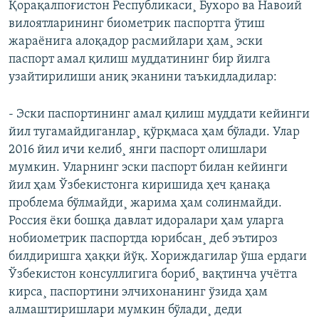
Қорақалпоғистон Республикаси¸ Бухоро ва Навоий
вилоятларининг биометрик паспортга ўтиш
жараëнига алоқадор расмийлари ҳам¸ эски
паспорт амал қилиш муддатининг бир йилга
узайтирилиши аниқ эканини таъкидладилар:
- Эски паспортининг амал қилиш муддати кейинги
йил тугамайдиганлар¸ қўрқмаса ҳам бўлади. Улар
2016 йил ичи келиб¸ янги паспорт олишлари
мумкин. Уларнинг эски паспорт билан кейинги
йил ҳам Ўзбекистонга киришида ҳеч қанақа
проблема бўлмайди¸ жарима ҳам солинмайди.
Россия ëки бошқа давлат идоралари ҳам уларга
нобиометрик паспортда юрибсан¸ деб эътироз
билдиришга ҳаққи йўқ. Хориждагилар ўша ердаги
Ўзбекистон консуллигига бориб¸ вақтинча учëтга
кирса¸ паспортини элчихонанинг ўзида ҳам
алмаштиришлари мумкин бўлади¸ деди