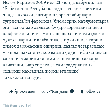
Ислом Каримов 2009 йил 23 июнда қабул қилган
“Ўзбекистон Республикасида паспорт тизимини
янада такомиллаштириш чора-тадбирлари
тўғрисида”ги фармонда "биометрик маълумотларга
эга паспортлар халқаро фуқаро аэронавигацияси
хавфсизлигини таъминлаш, шахсни тасдиқловчи
ҳужжатларнинг қалбакилаштирилишига қарши
ҳимоя даражасини ошириш, давлат чегарасидан
ўтишда шахсни тезкор ва аниқ идентификациялаш
механизмларини такомиллаштириш, халқаро
авиаташишлар сифати ва самарадорлигини
ошириш мақсадида жорий этилиши"
таъкидланган эди.
Ўртоқлашинг
VPNсиз ўқиш
Follow us
This item is part of