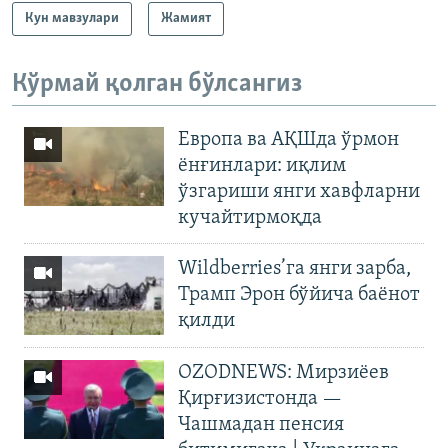
Кун мавзулари
Жамият
Кўрмай қолган бўлсангиз
Европа ва АҚШда ўрмон
ёнғинлари: иқлим
ўзгариши янги хавфларни
кучайтирмоқда
Wildberries’га янги зарба,
Трамп Эрон бўйича баёнот
қилди
OZODNEWS: Мирзиёев
Қирғизистонда —
Чашмадан пенсия