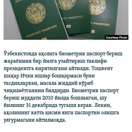
Ўзбекистонда аҳолига биометрик паспорт бериш
жараёнини бир йилга узайтириш таклифи
президентга киритилгани айтилди. Тошкент
шаҳар Ички ишлар бошқармаси буни
тасдиқларкан, масала жиддий кўриб
чиқилаётганини билдирди. Б
иометрик паспорт
бериш муддати 2010 йилда бошланган, шу
йилнинг 31 декабрида тугаши керак. Лекин,
аҳолининг катта қисми янги паспортни олишга
улгурмагани айтилмоқда.