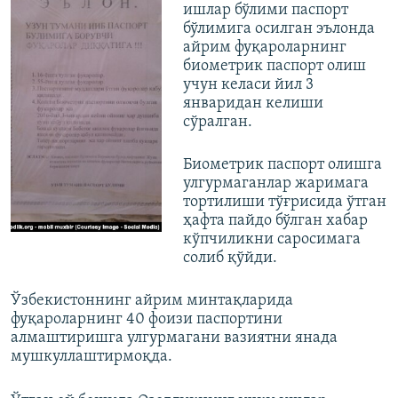
ишлар бўлими паспорт
бўлимига осилган эълонда
айрим фуқароларнинг
биометрик паспорт олиш
учун келаси йил 3
январидан келиши
сўралган.
Биометрик паспорт олишга
улгурмаганлар жаримага
тортилиши тўғрисида ўтган
ҳафта пайдо бўлган хабар
кўпчиликни саросимага
солиб қўйди.
Ўзбекистоннинг айрим минтақларида
фуқароларнинг 40 фоизи паспортини
алмаштиришга улгурмагани вазиятни янада
мушкуллаштирмоқда.