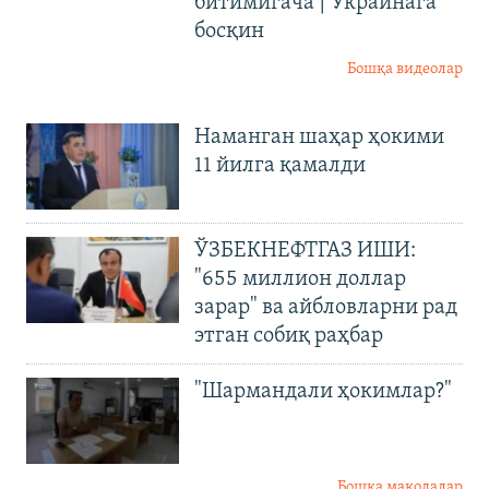
битимигача | Украинага
босқин
Бошқа видеолар
Наманган шаҳар ҳокими
11 йилга қамалди
ЎЗБЕКНЕФТГАЗ ИШИ:
"655 миллион доллар
зарар" ва айбловларни рад
этган собиқ раҳбар
"Шармандали ҳокимлар?"
Бошқа мақолалар