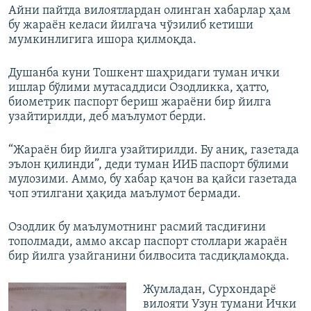
Айни пайтда вилоятлардан олинган хабарлар ҳам
бу жараён келаси йилгача чўзилиб кетиши
мумкинлигига ишора қилмоқда.
Душанба куни Тошкент шаҳридаги туман ички
ишлар бўлими мутасаддиси Озодликка, ҳатто,
биометрик паспорт бериш жараёни бир йилга
узайтирилди, деб маълумот берди.
“Жараён бир йилга узайтирилди. Бу аниқ, газетада
эълон қилинди”, деди туман ИИБ паспорт бўлими
мулозими. Аммо, бу хабар қачон ва қайси газетада
чоп этилгани ҳақида маълумот бермади.
Озодлик бу маълумотнинг расмий тасдиғини
тополмади, аммо аксар паспорт столлари жараён
бир йилга узайганини билвосита тасдиқламоқда.
Жумладан, Сурхондарё
вилояти Узун тумани Ички