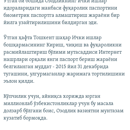
Ўтган ой бошида Озодликнинг ички ишлар
идораларидаги манбаси фуқаролик паспортини
биометрик паспортга алмаштириш жараёни бир
йилга узайтирилишини билдирган эди.
Ўтган ҳафта Тошкент шаҳар Ички ишлар
бошқармасининг Кириш, чиқиш ва фуқароликни
расмийлаштириш бўлими мутасаддиси Интернет
нашрлари орқали янги паспорт бериш жараёни
белгиланган муддат - 2015 йил 31 декабрида
тугашини, улгурмаганлар жаримага тортилишини
эълон қилди.
Кўпчилик учун, айниқса хорижда юрган
миллионлаб ўзбекистонликлар учун бу масала
долзарб бўлгани боис, Озодлик вазиятни мунтазам
кузатиб бормоқда.