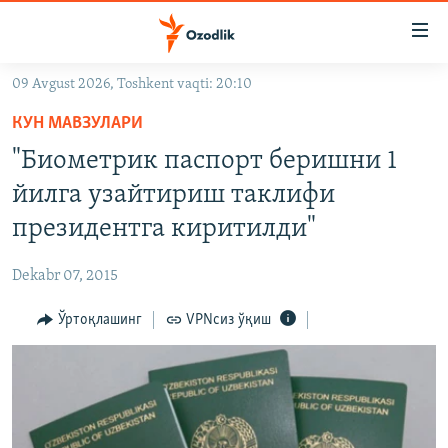
Линклар
Бош
мавзуларга
09 Avgust 2026, Toshkent vaqti: 20:10
ўтинг
OZODLIK SURISHTIRUVLARI
Асосий
КУН МАВЗУЛАРИ
OZODVIDEO
навигацияга
"Биометрик паспорт беришни 1
ўтинг
OZODARXIV
йилга узайтириш таклифи
Қидиришга
ўтинг
президентга киритилди"
На русском
Dekabr 07, 2015
ИЖТИМОИЙ ТАРМОҚЛАР
Ўртоқлашинг
VPNсиз ўқиш
Озодлик бошқа тилларда