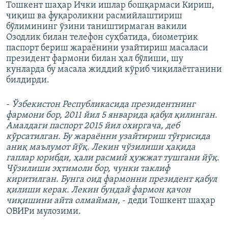
Тошкент шаҳар Ички ишлар бошқармаси Кириш,
чиқиш ва фуқароликни расмийлаштириш
бўлимининг ўзини таништирмаган вакили
Озодлик билан телефон суҳбатида, биометрик
паспорт бериш жараёнини узайтириш масаласи
президент фармони билан ҳал бўлиши, шу
кунларда бу масала жиддий кўриб чиқилаётганини
билдирди.
-
Ўзбекистон Республикасида президентнинг
фармони бор, 2011 йил 5 январида қабул қилинган.
Амалдаги паспорт 2015 йил охиргача, деб
кўрсатилган. Бу жараённи узайтириш тўғрисида
аниқ маълумот йўқ. Лекин чўзилиши ҳақида
гаплар юрибди, ҳали расмий ҳужжат тушгани йўқ.
Чўзилиши эҳтимоли бор, чунки таклиф
киритилган. Бунга оид фармонни президент қабул
қилиши керак. Лекин бундай фармон қачон
чиқишини айта олмайман,
- деди Тошкент шаҳар
ОВИРи мулозими.