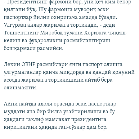
- Президентнинг фармони бор, уни ҳеч ким бекор
қилгани йўқ. Шу фармонга мувофиқ эски
паспортлар йилни охиригача амалда бўлади.
Улгурмаганлар жаримага тортилади, - деди
Тошкентнинг Миробод тумани Хорижга чиқиш-
келиш ва фуқароликни расмийлаштириш
бошқармаси расмийси.
Лекин ОВИР расмийлари янги паспорт олишга
улгурмаганлар қанча миқдорда ва қандай қонуний
асосда жаримага тортилишини айтиб бера
олишмаяпти.
Айни пайтда аҳоли орасида эски паспортлар
муддати яна бир йилга узайтирилиши ва бу
ҳақдаги таклиф мамлакат президентига
киритилгани ҳақида гап-сўзлар ҳам бор.