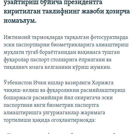
узайтириш бўйича президентга
киритилган таклифнинг жавоби ҳозирча
номаълум.
Ижтимоий тармоқларда тарқалган фотосуратларда
эски паспортларни биометрикларига алмаштириш
муҳлати тугаб бораётганидан ваҳимага тушган
фуқаролар паспорт столларига ёприлгани ва
тиқилинч юзага келганини кўриш мумкин.
Ўзбекистон Ички ишлар вазирлиги Хорижга
чиқиш-келиш ва фуқароликни расмийлаштириш
бошармаси расмийлари йил охиригача эски
паспортини янги биометрик паспортга
алмаштиришга улгурмаганлар жаримага
тортилиши ҳақида огоҳлантирмоқда: