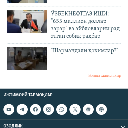
ЎЗБЕКНЕФТГАЗ ИШИ:
"655 миллион доллар
зарар" ва айбловларни рад
этган собиқ раҳбар
"Шармандали ҳокимлар?"
Бошқа мақолалар
ИЖТИМОИЙ ТАРМОҚЛАР
ОЗОДЛИК