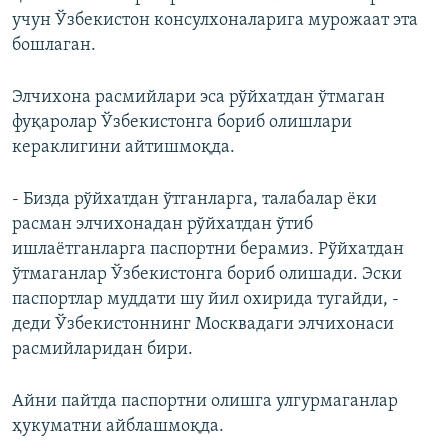
учун Ўзбекистон консулхоналарига мурожаат эта
бошлаган.
Элчихона расмийлари эса рўйхатдан ўтмаган
фуқаролар Ўзбекистонга бориб олишлари
кераклигини айтишмоқда.
- Бизда рўйхатдан ўтганларга, талабалар ёки
расман элчихонадан рўйхатдан ўтиб
ишлаётганларга паспортни берамиз. Рўйхатдан
ўтмаганлар Ўзбекистонга бориб олишади. Эски
паспортлар муддати шу йил охирида тугайди, -
деди Ўзбекистоннинг Москвадаги элчихонаси
расмийларидан бири.
Айни пайтда паспортни олишга улгурмаганлар
ҳукуматни айблашмоқда.