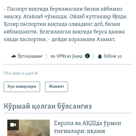
- Паспорт вақтида берилмагани бизни айбимиз
эмаску. Атайлаб чўзишди. Ойлаб кутганлар бўлди.
Ҳозир паспортни вақтида олмадинг деб, бизни
айблашаяпти. Белгиланган вақтида берса ҳамма
олади паспортни, - дейди хоразмлик Азамат.
Ўртоқлашинг
VPNсиз ўқиш
Follow us
This item is part of
Кун мавзулари
Жамият
Кўрмай қолган бўлсангиз
Европа ва АҚШда ўрмон
ёнғинлари: иқлим