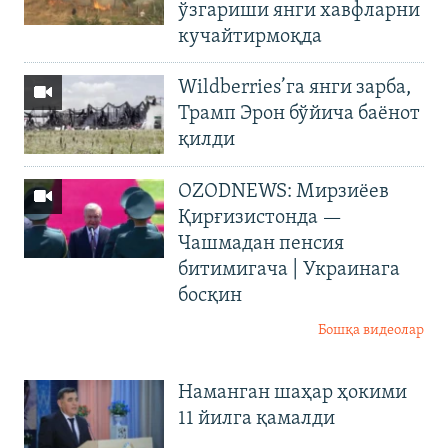
ўзгариши янги хавфларни
кучайтирмоқда
Wildberries’га янги зарба,
Трамп Эрон бўйича баёнот
қилди
OZODNEWS: Мирзиёев
Қирғизистонда —
Чашмадан пенсия
битимигача | Украинага
босқин
Бошқа видеолар
Наманган шаҳар ҳокими
11 йилга қамалди