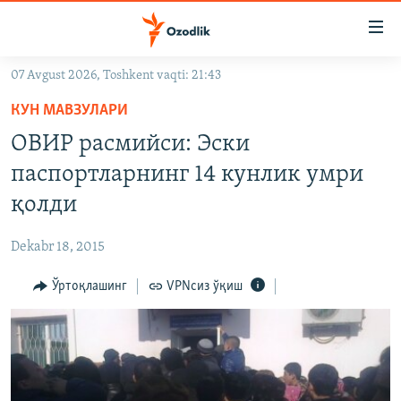
Линклар
Бош
мавзуларга
07 Avgust 2026, Toshkent vaqti: 21:43
ўтинг
OZODLIK SURISHTIRUVLARI
Асосий
КУН МАВЗУЛАРИ
OZODVIDEO
навигацияга
ОВИР расмийси: Эски
ўтинг
OZODARXIV
паспортларнинг 14 кунлик умри
Қидиришга
ўтинг
қолди
На русском
Dekabr 18, 2015
ИЖТИМОИЙ ТАРМОҚЛАР
Ўртоқлашинг
VPNсиз ўқиш
Озодлик бошқа тилларда