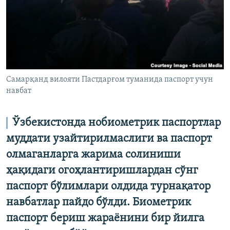
Самарқанд вилояти Пастдарғом туманида паспорт учун
навбат
Ўзбекистонда нобиометрик паспортлар
муддати узайтирилмаслиги ва паспорт
олмаганларга жарима солиниши
ҳақидаги огоҳлантиришлардан сўнг
паспорт бўлимлари олдида турнақатор
навбатлар пайдо бўлди. Биометрик
паспорт бериш жараёнини бир йилга