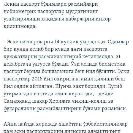
Лекин паспорт бўлимлари расмийлари
нобиометрик паспортлар муддатининг
узайтирилиши ҳақидаги хабарларни инкор
қилишмоқда.
- Эски паспортларни 14 кунлик умр қолди. Одамлар
бир кунда келиб бир кунда янги паспортга
ҳужжатларни расмийлаштириб кетишмоқда. 31
декабргача улгурса бўлади. Ўзи аслида биометрик
паспорт берила бошлаганига беш йил бўляпти. Эски
паспортлар 2015 йил охиригача амал қилиши беш
йил олдин айтилган. Шунча вақт берилди. Кутиб
ўтирмасдан вақтида олиш керак эди, - дейди
Самарқанд шаҳар Хорижга чиқиш-келиш ва
фуқароликни расмийлаштириш бўлими расмийси.
Айни пайтда хорижда яшаётган ўзбекистонликлар
ҳам эски паспортларини янгисига алмаштириш