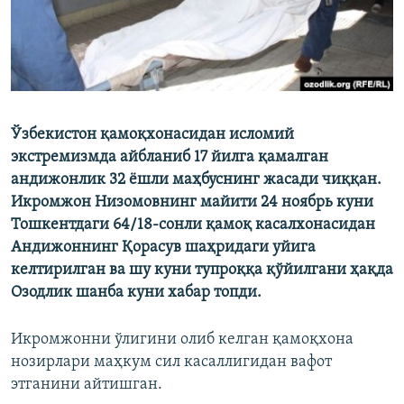
Ўзбекистон қамоқхонасидан исломий
экстремизмда айбланиб 17 йилга қамалган
андижонлик 32 ёшли маҳбуснинг жасади чиққан.
Икромжон Низомовнинг майити 24 ноябрь куни
Тошкентдаги 64/18-сонли қамоқ касалхонасидан
Андижоннинг Қорасув шаҳридаги уйига
келтирилган ва шу куни тупроққа қўйилгани ҳақда
Озодлик шанба куни хабар топди.
Икромжонни ўлигини олиб келган қамоқхона
нозирлари маҳкум сил касаллигидан вафот
этганини айтишган.