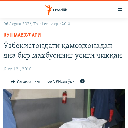
Линклар
Бош
мавзуларга
06 Avgust 2026, Toshkent vaqti: 20:01
ўтинг
OZODLIK SURISHTIRUVLARI
Асосий
КУН МАВЗУЛАРИ
OZODVIDEO
навигацияга
Ўзбекистондаги қамоқхонадан
ўтинг
OZODARXIV
яна бир маҳбуснинг ўлиги чиққан
Қидиришга
ўтинг
На русском
Fevral 21, 2016
ИЖТИМОИЙ ТАРМОҚЛАР
Ўртоқлашинг
VPNсиз ўқиш
Озодлик бошқа тилларда