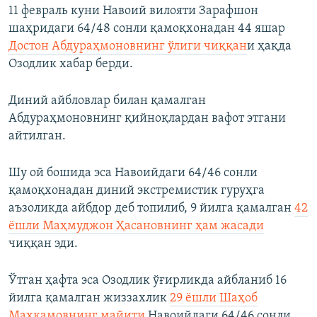
11 февраль куни Навоий вилояти Зарафшон
шаҳридаги 64/48 сонли қамоқхонадан 44 яшар
Достон Абдураҳмоновнинг ўлиги чиққан
и ҳақда
Озодлик хабар берди.
Диний айбловлар билан қамалган
Абдураҳмоновнинг қийноқлардан вафот этгани
айтилган.
Шу ой бошида эса Навоийдаги 64/46 сонли
қамоқхонадан диний экстремистик гуруҳга
аъзоликда айбдор деб топилиб, 9 йилга қамалган
42
ёшли Маҳмуджон Ҳасановнинг ҳам жасади
чиққан эди.
Ўтган ҳафта эса Озодлик ўғирликда айбланиб 16
йилга қамалган жиззахлик
29 ёшли Шаҳоб
Маҳкамовнинг майити
Навоийдаги 64/46 сонли