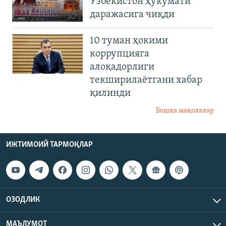
Ўзбекистон ҳукумати
даражасига чиқди
10 туман ҳокими
коррупцияга
алоқадорлиги
текширилаётгани хабар
қилинди
Бошқа мақолалар
ИЖТИМОИЙ ТАРМОҚЛАР
ОЗОДЛИК
МАЪЛУМОТ