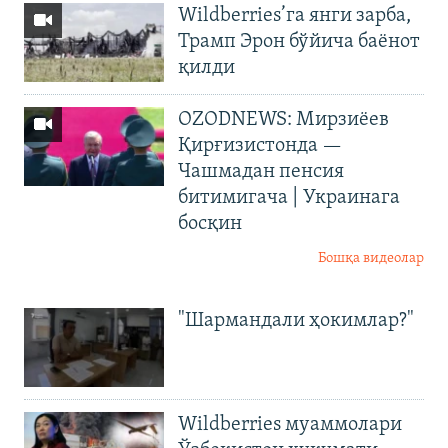
Wildberries’га янги зарба,
Трамп Эрон бўйича баёнот
қилди
OZODNEWS: Мирзиёев
Қирғизистонда —
Чашмадан пенсия
битимигача | Украинага
босқин
Бошқа видеолар
"Шармандали ҳокимлар?"
Wildberries муаммолари