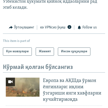
Ўзбекистон ҳукумати қийноқ иддаоларини рад
этиб келади.
Ўртоқлашинг
VPNсиз ўқиш
Follow us
This item is part of
Кун мавзулари
Жамият
Инсон ҳуқуқлари
Кўрмай қолган бўлсангиз
Европа ва АҚШда ўрмон
ёнғинлари: иқлим
ўзгариши янги хавфларни
кучайтирмоқда