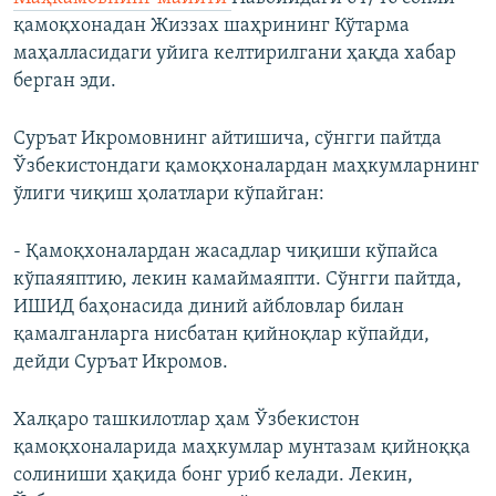
қамоқхонадан Жиззах шаҳрининг Кўтарма
маҳалласидаги уйига келтирилгани ҳақда хабар
берган эди.
Суръат Икромовнинг айтишича, сўнгги пайтда
Ўзбекистондаги қамоқхоналардан маҳкумларнинг
ўлиги чиқиш ҳолатлари кўпайган:
- Қамоқхоналардан жасадлар чиқиши кўпайса
кўпаяяптию, лекин камаймаяпти. Сўнгги пайтда,
ИШИД баҳонасида диний айбловлар билан
қамалганларга нисбатан қийноқлар кўпайди,
дейди Суръат Икромов.
Халқаро ташкилотлар ҳам Ўзбекистон
қамоқхоналарида маҳкумлар мунтазам қийноққа
солиниши ҳақида бонг уриб келади. Лекин,