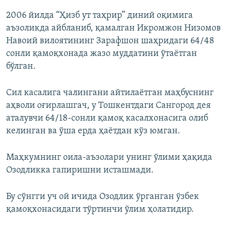
2006 йилда “Ҳизб ут таҳрир” диний оқимига
аъзоликда айбланиб, қамалган Икромжон Низомов
Навоий вилоятининг Зарафшон шаҳридаги 64/48
сонли қамоқхонада жазо муддатини ўтаётган
бўлган.
Сил касалига чалингани айтилаётган маҳбуснинг
аҳволи оғирлашгач, у Тошкентдаги Сангород дея
аталувчи 64/18-сонли қамоқ касалхонасига олиб
келинган ва ўша ерда ҳаётдан кўз юмган.
Маҳкумнинг оила-аъзолари унинг ўлими ҳақида
Озодликка гапиришни исташмади.
Бу сўнгги уч ой ичида Озодлик ўрганган ўзбек
қамоқхонасидаги тўртинчи ўлим ҳолатидир.