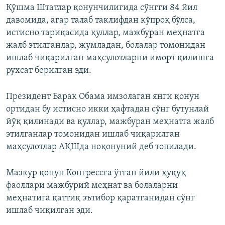
Қўшма Штатлар қонунчилигида сўнгги 84 йил
давомида, агар талаб таклифдан кўпроқ бўлса,
истисно тариқасида қуллар, мажбуран меҳнатга
жалб этилганлар, жумладан, болалар томонидан
ишлаб чиқарилган маҳсулотларни иморт қилишга
рухсат берилган эди.
Президент Барак Обама имзолаган янги қонун
ортидан бу истисно икки ҳафтадан сўнг бутунлай
йўқ қилинади ва қуллар, мажбуран меҳнатга жалб
этилганлар томонидан ишлаб чиқарилган
маҳсулотлар АҚШда ноқонуний деб топилади.
Мазкур қонун Конгрессга ўтган йили ҳуқуқ
фаоллари мажбурий меҳнат ва болаларни
меҳнатига қаттиқ эътибор қаратганидан сўнг
ишлаб чиқилган эди.