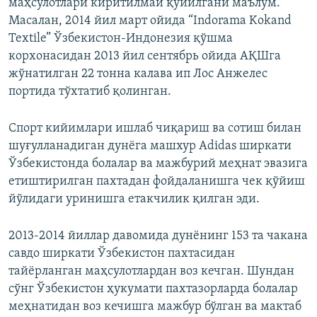
маҳсулотлари киритилмай қўйилгани маълум.
Масалан, 2014 йил март ойида “Indorama Kokand
Textile” Ўзбекистон-Индонезия қўшма
корхонасидан 2013 йил сентябрь ойида АҚШга
жўнатилган 22 тонна калава ип Лос Анжелес
портида тўхтатиб қолинган.
Спорт кийимлари ишлаб чиқариш ва сотиш билан
шуғулланадиган дунёга машхур Adidas ширкати
Ўзбекистонда болалар ва мажбурий меҳнат эвазига
етиштирилган пахтадан фойдаланишга чек қўйиш
йўлидаги уринишга етакчилик қилган эди.
2013-2014 йиллар давомида дунёнинг 153 та чакана
савдо ширкати Ўзбекистон пахтасидан
тайёрланган маҳсулотлардан воз кечган. Шундан
сўнг Ўзбекистон ҳукумати пахтазорларда болалар
меҳнатидан воз кечишга мажбур бўлган ва мактаб