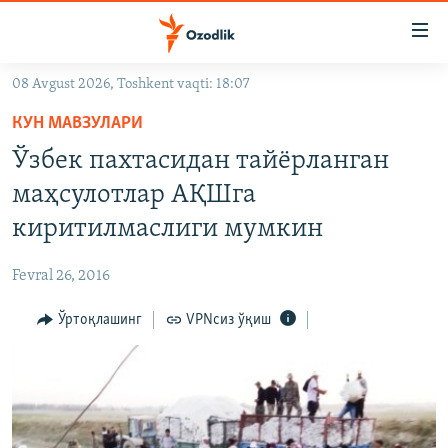
Линклар
Бош
мавзуларга
08 Avgust 2026, Toshkent vaqti: 18:07
ўтинг
OZODLIK SURISHTIRUVLARI
Асосий
КУН МАВЗУЛАРИ
OZODVIDEO
навигацияга
Ўзбек пахтасидан тайёрланган
ўтинг
OZODARXIV
маҳсулотлар АҚШга
Қидиришга
ўтинг
киритилмаслиги мумкин
На русском
Fevral 26, 2016
ИЖТИМОИЙ ТАРМОҚЛАР
Ўртоқлашинг
VPNсиз ўқиш
Озодлик бошқа тилларда