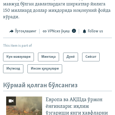
мавжуд бўлган давлатлардаги ширкатлар йилига
150 миллиард доллар миқдорида ноқонуний фойда
кўради.
Ўртоқлашинг
VPNсиз ўқиш
Follow us
This item is part of
Кун мавзулари
Минтақа
Дунë
Сиёсат
Иқтисод
Инсон ҳуқуқлари
Кўрмай қолган бўлсангиз
Европа ва АҚШда ўрмон
ёнғинлари: иқлим
ўзгариши янги хавфларни