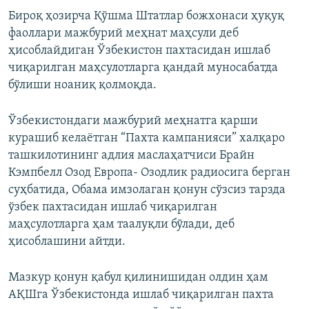
Бироқ ҳозирча Қўшма Штатлар божхонаси ҳуқуқ
фаоллари мажбурий меҳнат маҳсули деб
ҳисоблайдиган Ўзбекистон пахтасидан ишлаб
чиқарилган маҳсулотларга қандай муносабатда
бўлиши ноаниқ қолмоқда.
Ўзбекистондаги мажбурий меҳнатга қарши
курашиб келаётган “Пахта кампанияси” халқаро
ташкилотининг адлия маслаҳатчиси Брайн
Кэмпбелл Озод Европа- Озодлик радиосига берган
суҳбатида, Обама имзолаган қонун сўзсиз тарзда
ўзбек пахтасидан ишлаб чиқарилган
маҳсулотларга ҳам таалуқли бўлади, деб
ҳисоблашини айтди.
Мазкур қонун қабул қилинишидан олдин ҳам
АҚШга Ўзбекистонда ишлаб чиқарилган пахта