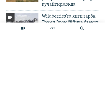
кучайтирмоқда
Wildberries’га янги зарба,
Трамп Эрон бўйича баёнот
қилди
РУС
OZODNEWS: Мирзиёев
Қирғизистонда —
Излаш
Чашмадан пенсия
битимигача | Украинага
босқин
Бошқа видеолар
Наманган шаҳар ҳокими
11 йилга қамалди