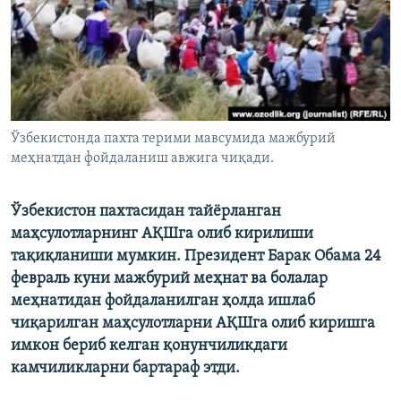
Ўзбекистонда пахта терими мавсумида мажбурий
меҳнатдан фойдаланиш авжига чиқади.
Ўзбекистон пахтасидан тайёрланган
маҳсулотларнинг АҚШга олиб кирилиши
тақиқланиши мумкин. Президент Барак Обама 24
февраль куни мажбурий меҳнат ва болалар
меҳнатидан фойдаланилган ҳолда ишлаб
чиқарилган маҳсулотларни АҚШга олиб киришга
имкон бериб келган қонунчиликдаги
камчиликларни бартараф этди.