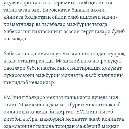
ўқувчиларини пахта теримига жалб қилишни
тақиқлаган эди. Бироқ катта ёшдаги аҳоли,
айниқса бюджетдан ойлик олиб ишловчи ишчи-
хизматчилар ва талабалар мажбурий тарзда
Ўзбекистон пахтасининг асосий терувчилари бўлиб
қолмоқда.
Ўзбекистонда йилига уч миллион тоннадан кўпроқ
пахта етиштирилади. Маҳаллий ва халқаро ҳуқуқ
фаоллари ўзбек пахтасини етиштиришда ҳукумат
фуқароларни мажбурий меҳнатга жалб қилишини
таъкидлаб келадилар.
БМТнингХалқаро меҳнат ташкилоти дунёда йил
сайин 21 миллион одам мажбурий меҳнатга жалб
қилиниши ҳақида билдирган. БМТнинг ҳисоб-
китобига кўра, мажбурий меҳнатга жалб қилинган
одамларнинг пешона теридан мажбурий меҳнат