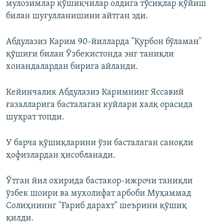
мулозимлар қўшиқчилар олдига тўсиқлар қўйиш
билан шуғулланишини айтган эди.
​Абдулазиз Карим 90-йилларда "Қурбон бўламан"
қўшиғи билан Ўзбекистонда энг таниқли
хонандалардан бирига айланди.
Кейинчалик Абдулазиз Каримнинг Яссавий
ғазалларига басталаган куйлари халқ орасида
шуҳрат топди.
У барча қўшиқларини ўзи басталаган саноқли
ҳофизлардан ҳисобланади.
Ўтган йил охирида бастакор-ижрочи таниқли
ўзбек шоири ва мухолифат арбоби Муҳаммад
Солиҳниннг "Ғариб дарахт" шеърини қўшиқ
қилди.