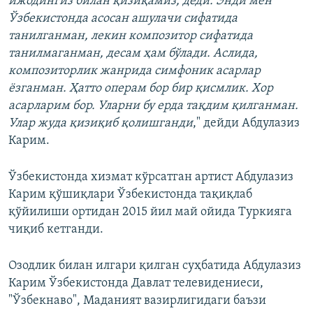
ижодингиз билан қизиқамиз, деди. Энди мен
Ўзбекистонда асосан ашулачи сифатида
танилганман, лекин композитор сифатида
танилмаганман, десам ҳам бўлади. Аслида,
композиторлик жанрида симфоник асарлар
ёзганман. Ҳатто операм бор бир қисмлик. Хор
асарларим бор. Уларни бу ерда тақдим қилганман.
Улар жуда қизиқиб қолишганди
," дейди Абдулазиз
Карим.
Ўзбекистонда хизмат кўрсатган артист Абдулазиз
Карим қўшиқлари Ўзбекистонда тақиқлаб
қўйилиши ортидан 2015 йил май ойида Туркияга
чиқиб кетганди.
Озодлик билан илгари қилган суҳбатида Абдулазиз
Карим Ўзбекистонда Давлат телевидениеси,
"Ўзбекнаво", Маданият вазирлигидаги баъзи