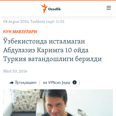
Линклар
Бош
мавзуларга
08 Avgust 2026, Toshkent vaqti: 11:02
ўтинг
OZODLIK SURISHTIRUVLARI
Асосий
КУН МАВЗУЛАРИ
OZODVIDEO
навигацияга
Ўзбекистонда исталмаган
ўтинг
OZODARXIV
Абдулазиз Каримга 10 ойда
Қидиришга
ўтинг
Туркия ватандошлиги берилди
На русском
Mart 30, 2016
ИЖТИМОИЙ ТАРМОҚЛАР
Ўртоқлашинг
VPNсиз ўқиш
Озодлик бошқа тилларда