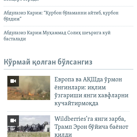
Абдулазиз Карим: “Қурбон бўламанни айтиб, қурбон
бўлдим”
Абдулазиз Карим Муҳаммад Солиҳ шеърига куй
басталади
Кўрмай қолган бўлсангиз
Европа ва АҚШда ўрмон
ёнғинлари: иқлим
ўзгариши янги хавфларни
кучайтирмоқда
Wildberries’га янги зарба,
Трамп Эрон бўйича баёнот
қилди