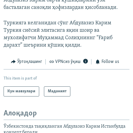
Абдулазиз Карим барча қўшиқларини ўзи
басталаган саноқли ҳофизлардан ҳисобланади.
Туркияга келганидан сўнг Абдулазиз Карим
Туркия сиёсий элитасига яқин шоир ва
мухолифатчи Муҳаммад Солиҳниннг “Ғариб
дарахт” шеърини қўшиқ қилди.
Ўртоқлашинг
VPNсиз ўқиш
Follow us
This item is part of
Кун мавзулари
Маданият
Алоқадор
Ўзбекистонда тақиқланган Абдулазиз Карим Истанбулда
концерт беради