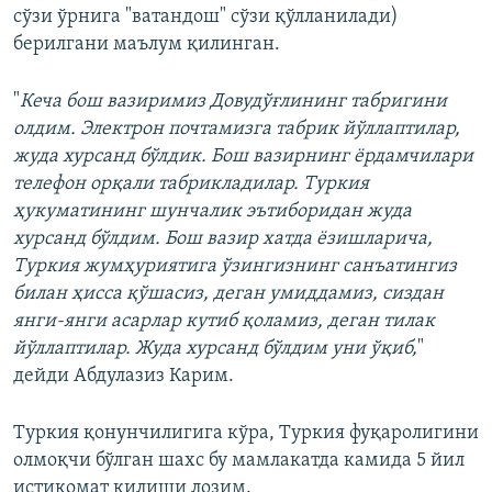
сўзи ўрнига "ватандош" сўзи қўлланилади)
берилгани маълум қилинган.
"
Кеча бош вазиримиз Довудўғлининг табригини
олдим. Электрон почтамизга табрик йўллаптилар,
жуда хурсанд бўлдик. Бош вазирнинг ёрдамчилари
телефон орқали табрикладилар. Туркия
ҳукуматининг шунчалик эътиборидан жуда
хурсанд бўлдим. Бош вазир хатда ёзишларича,
Туркия жумҳуриятига ўзингизнинг санъатингиз
билан ҳисса қўшасиз, деган умиддамиз, сиздан
янги-янги асарлар кутиб қоламиз, деган тилак
йўллаптилар. Жуда хурсанд бўлдим уни ўқиб,
"
дейди Абдулазиз Карим.
Туркия қонунчилигига кўра, Туркия фуқаролигини
олмоқчи бўлган шахс бу мамлакатда камида 5 йил
истиқомат қилиши лозим.