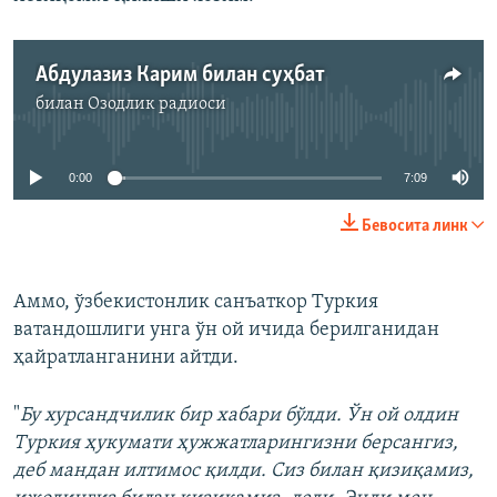
Абдулазиз Карим билан суҳбат
билан
Озодлик радиоси
Айни дамда медиа-манба мавжуд эмас
0:00
7:09
Бевосита линк
Аммо, ўзбекистонлик санъаткор Туркия
ватандошлиги унга ўн ой ичида берилганидан
ҳайратланганини айтди.
"
Бу хурсандчилик бир хабари бўлди. Ўн ой олдин
Туркия ҳукумати ҳужжатларингизни берсангиз,
деб мандан илтимос қилди. Сиз билан қизиқамиз,