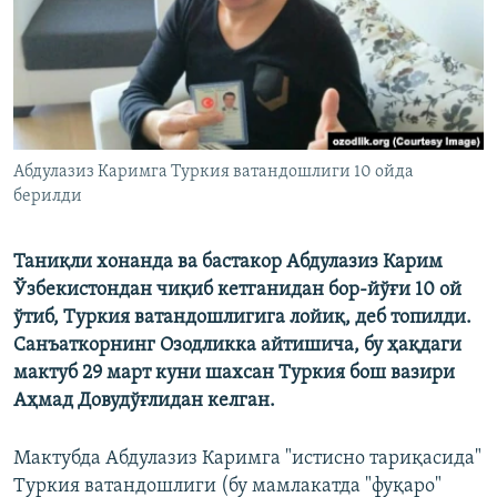
Абдулазиз Каримга Туркия ватандошлиги 10 ойда
берилди
Таниқли хонанда ва бастакор Абдулазиз Карим
Ўзбекистондан чиқиб кетганидан бор-йўғи 10 ой
ўтиб, Туркия ватандошлигига лойиқ, деб топилди.
Санъаткорнинг Озодликка айтишича, бу ҳақдаги
мактуб 29 март куни шахсан Туркия бош вазири
Аҳмад Довудўғлидан келган.
Мактубда Абдулазиз Каримга "истисно тариқасида"
Туркия ватандошлиги (бу мамлакатда "фуқаро"