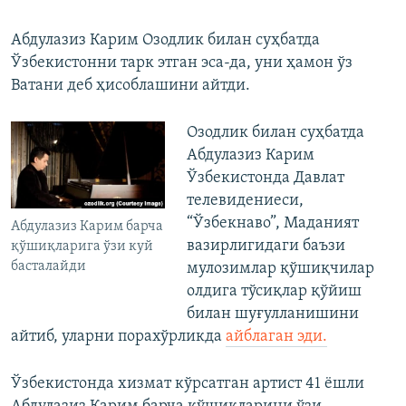
Абдулазиз Карим Озодлик билан суҳбатда
Ўзбекистонни тарк этган эса-да, уни ҳамон ўз
Ватани деб ҳисоблашини айтди.
​Озодлик билан суҳбатда
Абдулазиз Карим
Ўзбекистонда Давлат
телевидениеси,
“Ўзбекнаво”, Маданият
Aбдулазиз Карим барча
вазирлигидаги баъзи
қўшиқларига ўзи куй
басталайди
мулозимлар қўшиқчилар
олдига тўсиқлар қўйиш
билан шуғулланишини
айтиб, уларни порахўрликда
айблаган эди.
Ўзбекистонда хизмат кўрсатган артист 41 ёшли