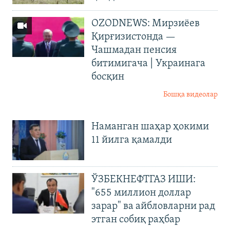
OZODNEWS: Мирзиёев
Қирғизистонда —
Чашмадан пенсия
битимигача | Украинага
босқин
Бошқа видеолар
Наманган шаҳар ҳокими
11 йилга қамалди
ЎЗБЕКНЕФТГАЗ ИШИ:
"655 миллион доллар
зарар" ва айбловларни рад
этган собиқ раҳбар