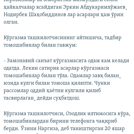
ҳайкалчалар ясайдиган Эркин Абдукаримхўжаев¸
Нодирбек Шаҳобиддинов лар асарлари ҳам ўрин
олган.
Кўргазма ташкилотчисининг айтишича, тадбир
томошабинлар билан гавжум:
- Замонавий санъат кўргазмасига одам кам келади
одатда. Лекин сатирик асарлар кўргазмаси
томошабинлар билан тўла. Одамлар завқ билан¸
юзида кулги билан томоша қиляпти. Чунки
рассомлар оддий ҳаëтни кулгили қилиб
тасвирлаган¸ дейди суҳбатдош.
Кўргазма ташкилотчиси, Озодлик илтимосига кўра,
томошабинлардан бирини телефонга чақириб
берди. Ўзини Наргиза, деб таништирган 20 яшар