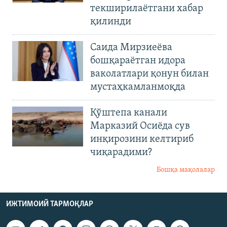
текширилаётгани хабар
қилинди
Саида Мирзиеёва
бошқараётган идора
ваколатлари қонун билан
мустаҳкамланмоқда
Қўштепа канали
Марказий Осиёда сув
инқирозини келтириб
чиқарадими?
Бошқа мақолалар
ИЖТИМОИЙ ТАРМОҚЛАР