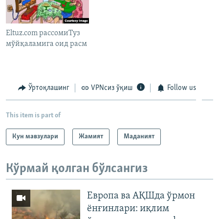
Eltuz.com рассомиТуз
мўйқаламига оид расм
Ўртоқлашинг
VPNсиз ўқиш
Follow us
This item is part of
Кун мавзулари
Жамият
Маданият
Кўрмай қолган бўлсангиз
Европа ва АҚШда ўрмон
ёнғинлари: иқлим