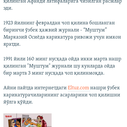
қилинган Афанди латифаларига чизилган расмлар
эди.
1923 йилнинг февралдан чоп қилина бошланган
биринчи ўзбек ҳажвий журнали - “Муштум”
Марказий Осиëда карикатура ривожи учун имкон
яратди.
1991 йили 160 минг нусҳада ойда икки марта нашр
қилинган "Муштум" журнали шу кунларда ойда
бир марта 3 минг нусҳада чоп қилинмоқда.
Айни пайтда интернетдаги
Eltuz.com
нашри ўзбек
карикатурачиларининг асарларини чоп қилишни
йўлга қўйди.