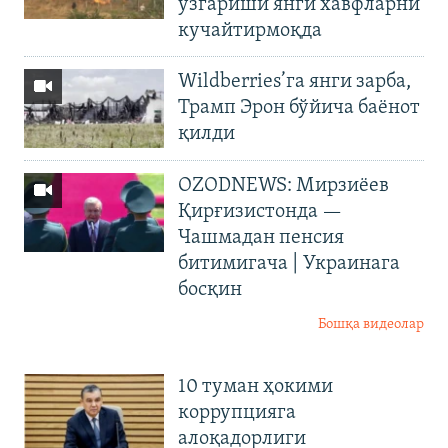
ўзгариши янги хавфларни
кучайтирмоқда
Wildberries’га янги зарба,
Трамп Эрон бўйича баёнот
қилди
OZODNEWS: Мирзиёев
Қирғизистонда —
Чашмадан пенсия
битимигача | Украинага
босқин
Бошқа видеолар
10 туман ҳокими
коррупцияга
алоқадорлиги