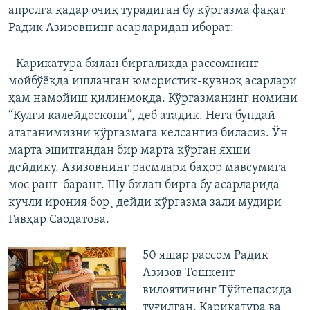
апрелга қадар очиқ турадиган бу кўргазма фақат
Радик Азизовнинг асарларидан иборат:
- Карикатура билан биргаликда рассомнинг
мойбўëқда ишланган юмористик-қувноқ асарлари
ҳам намойиш қилинмоқда. Кўргазманинг номини
“Кулги калейдоскопи”, деб атадик. Нега бундай
атаганимизни кўргазмага келсангиз биласиз. Ўн
марта эшитгандан бир марта кўрган яхши
дейдику. Азизовнинг расмлари баҳор мавсумига
мос ранг-баранг. Шу билан бирга бу асарларида
кучли ирония бор¸ дейди кўргазма зали мудири
Гавҳар Саодатова.
50 яшар рассом Радик
Азизов Тошкент
вилоятининг Тўйтепасида
туғилган. Карикатура ва