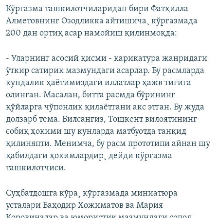
Кўргазма ташкилотчиларидан бири Фатҳилла
Алметовнинг Озодликка айтишича¸ кўргазмада
200 дан ортиқ асар намойиш қилинмоқда:
- Уларнинг асосий қисми - карикатура жанридаги
ўткир сатирик мазмундаги асарлар. Бу расмларда
кундалик ҳаëтимиздаги иллатлар ҳажв тиғига
олинган. Масалан, битта расмда бўрининг
қўйларга чўпонлик қилаëтгани акс этган. Бу жуда
долзарб тема. Билсангиз, Тошкент вилоятининг
собиқ ҳокими шу кунларда матбуотда танқид
қилиняпти. Менимча, бу расм прототипи айнан шу
қабилдаги ҳокимлардир¸ дейди кўргазма
ташкилотчиси.
Суҳбатдошга кўра¸ кўргазмада миниатюра
усталари Баҳодир Хожиматов ва Мария
Коровиналар ва юмористик мазмундаги сопол