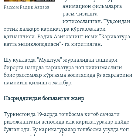
анимацион фильмларга
Рассом Радик Азизов
расм чизишга
ихтисослашган. Тўқсондан
ортиқ халқаро карикатура кўргазмалари
қатнашчиси. Радик Азизовнинг исми “Карикатура
катта энциклопедияси”- га киритилган.
Шу кунларда "Муштум" журналидан ташқари
бирорта нашрда карикатура чоп қилинмаслиги
боис рассомлар кўргазма воситасида ўз асарларини
намойиш қилишга мажбур.
Насриддиндан бошланган жанр
Туркистонда 19-асрда тошбосма китоб саноати
ривожлангани асносида илк карикатуралар пайдо
бўлган эди. Бу карикатуралар тошбосма усулда чоп