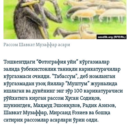
Рассом Шавкат Музаффар асари
Тошкентдаги “Фотография уйи” кўргазмалар
залида ўзбекистонлик таниқли карикатурачилар
кўргазмаси очилди. "Табассум", деб номланган
кўргазмадан узоқ йиллар “Муштум” журналида
ишлаган ва дунëнинг энг зўр 100 карикатурачиси
рўйхатига кирган рассом Ҳусан Содиқов,
шунингдек, Маҳмуд Эшонқулов, Радик Азизов,
Шавкат Музаффар, Мирсаид Ғозиев ва бошқа
сатирик рассомлар асарлари ўрин олди.