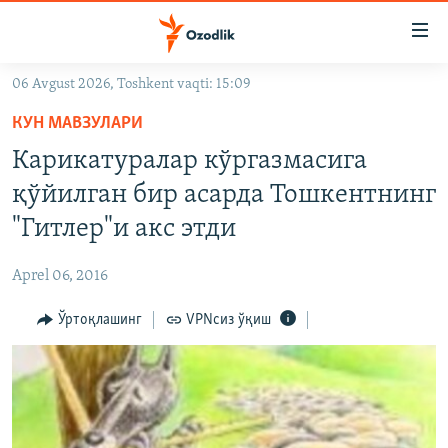
Линклар
Бош
мавзуларга
06 Avgust 2026, Toshkent vaqti: 15:09
ўтинг
OZODLIK SURISHTIRUVLARI
Асосий
КУН МАВЗУЛАРИ
OZODVIDEO
навигацияга
Карикатуралар кўргазмасига
ўтинг
OZODARXIV
қўйилган бир асарда Тошкентнинг
Қидиришга
ўтинг
"Гитлер"и акс этди
На русском
Aprel 06, 2016
ИЖТИМОИЙ ТАРМОҚЛАР
Ўртоқлашинг
VPNсиз ўқиш
Озодлик бошқа тилларда