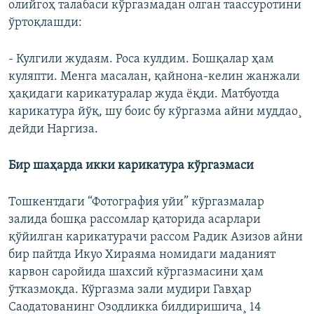
олийгоҳ талабаси кўргазмадан олган таассуротини
ўртоқлашди:
- Кулгили жудаям. Роса кулдим. Бошқалар ҳам
куляпти. Менга масалан, қайнона-келин жанжали
ҳақидаги карикатуралар жуда ëқди. Матбуотда
карикатура йўқ, шу боис бу кўргазма айни муддао¸
дейди Наргиза.
Бир шаҳарда икки карикатура кўргазмаси
Тошкентдаги “Фотография уйи” кўргазмалар
залида бошқа рассомлар қаторида асарлари
қўйилган карикатурачи рассом Радик Азизов айни
бир пайтда Икуо Хираяма номидаги маданият
карвон саройида шахсий кўргазмасини ҳам
ўтказмоқда. Кўргазма зали мудири Гавҳар
Саодатованинг Озодликка билдиришича¸ 14