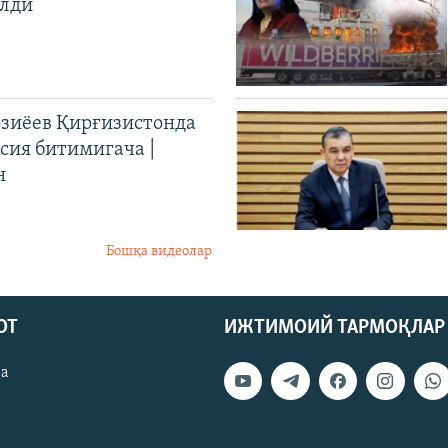
илди
иёев Қирғизистонда
ия битимигача |
н
Бошқа видеолар
ОТ
ИЖТИМОИЙ ТАРМОҚЛАР
ва