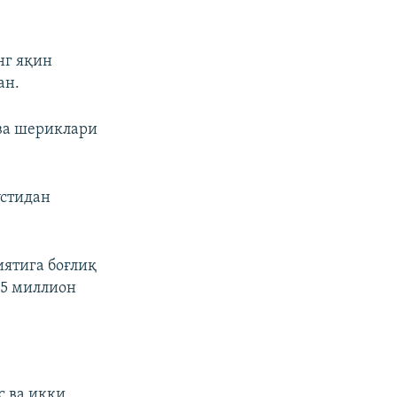
нг яқин
ан.
 ва шериклари
устидан
иятига боғлиқ
95 миллион
с ва икки