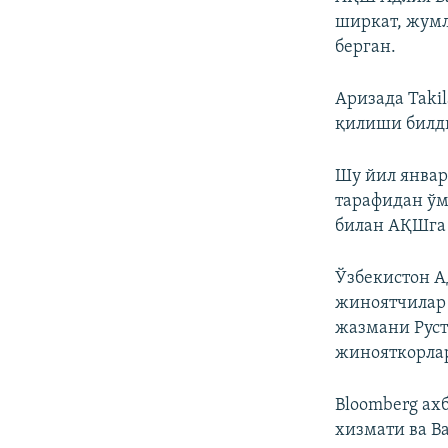
ширкат, жумл
берган.
Аризада Taki
қилиши билд
Шу йил январ
тарафидан ўм
билан АҚШга 
Ўзбекистон А
жиноятчилар 
жазмани Руст
жинояткорлар
Bloomberg ах
хизмати ва В