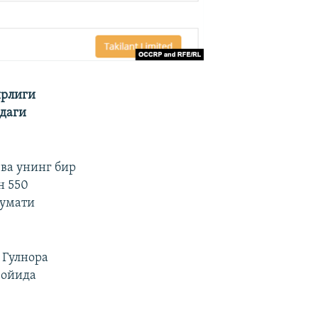
ирлиги
кдаги
ва унинг бир
н 550
кумати
 Гулнора
 ойида