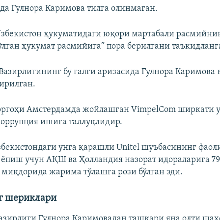
да Гулнора Каримова тилга олинмаган.
Ўзбекистон ҳукуматидаги юқори мартабали расмийни
лган ҳукумат расмийига” пора берилгани таъкидланг
Вазирлигининг бу галги аризасида Гулнора Каримова
ирилган.
оргоҳи Амстердамда жойлашган VimpelCom ширкати 
коррупция ишига таллуқлидир.
бекистондаги унга қарашли Unitel шуъбасининг фаол
ёпиш учун АҚШ ва Ҳолландия назорат идораларига 7
миқдорида жарима тўлашга рози бўлган эди.
г шериклари
зирлиги Гулнора Каримовадан ташқари яна олти шах