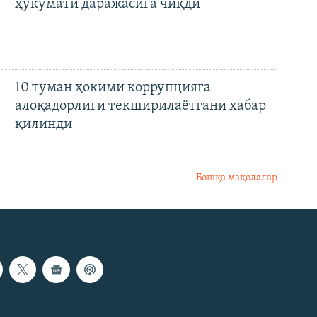
ҳукумати даражасига чиқди
10 туман ҳокими коррупцияга
алоқадорлиги текширилаётгани хабар
қилинди
Бошқа мақолалар