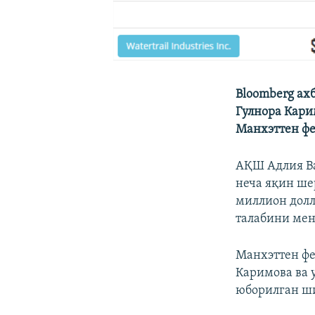
Bloomberg ах
Гулнора Кари
Манхэттен фе
АҚШ Адлия Ва
неча яқин ше
миллион дол
талабини мен
Манхэттен фе
Каримова ва 
юборилган ши