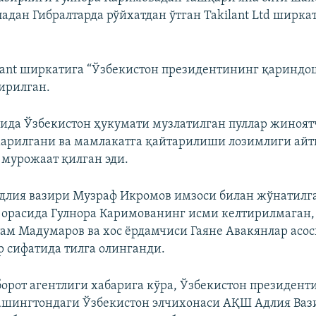
адан Гибралтарда рўйхатдан ўтган Takilant Ltd ширка
lant ширкатига “Ўзбекистон президентининг қариндо
ирилган.
ида Ўзбекистон ҳукумати музлатилган пуллар жиноя
арилгани ва мамлакатга қайтарилиши лозимлиги айт
мурожаат қилган эди.
длия вазири Музраф Икромов имзоси билан жўнатилг
орасида Гулнора Каримованинг исми келтирилмаган,
ам Мадумаров ва хос ёрдамчиси Гаяне Авакянлар асо
 сифатида тилга олинганди.
борот агентлиги хабарига кўра, Ўзбекистон президент
ашингтондаги Ўзбекистон элчихонаси АҚШ Адлия Ва