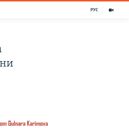
РУС
а
ини