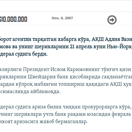
борот агентли тарқатган хабарга кўра, АҚШ Адлия Ваз
мова ва унинг шерикларини 21 апрель куни Нью-Йор
дерал судига берди.
зирлиги Президент Ислом Каримовнинг тўнғич қизи 
рикларини Швейцария банк ҳисобларида сақланаётга
лардан кўпроқ маблағни топшириш ҳақидаги АҚШ ҳу
симасликда айбламоқда.
дерал судига ариза билан чиққан прокурорларга кўра,
унинг шериклари учта банк рақами юзасидан февраль
коят аризасига жавоб бермаганлар.