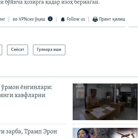
си бўйича ҳозирга қадар изоҳ бермаган.
инг
VPNсиз ўқиш
Follow us
Принт қилиш
Сиёсат
Гулнора иши
 ўрмон ёнғинлари:
янги хавфларни
ги зарба, Трамп Эрон