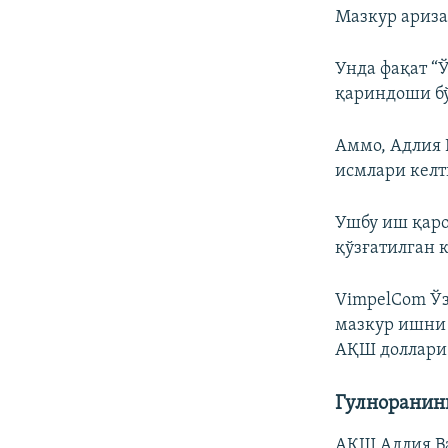
Мазкур ариза
Унда фақат “
қариндоши бў
Аммо, Адлия 
исмлари келт
Ушбу иш қар
қўзғатилган 
VimpelCom Ўз
мазкур ишни 
АҚШ доллари 
Гулноранин
АҚШ Адлия Ва