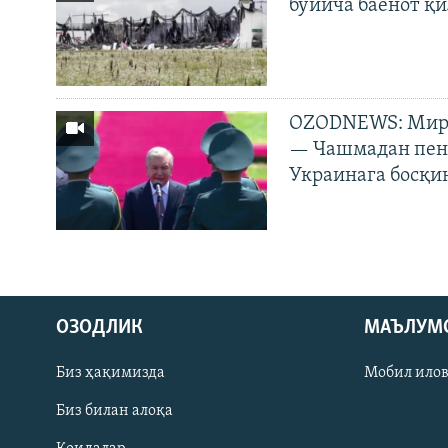
бўйича баёнот қ
OZODNEWS: Мирз
— Чашмадан пенс
Украинага босқи
На русском
ОЗОДЛИК
МАЪЛУМ
ИЖТИМОИЙ ТАРМОҚЛАР
Биз ҳақимизда
Мобил ило
Биз билан алоқа