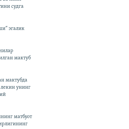
тини судга
ши“ эгалик
тчилар
илган мактуб
ан мактубда
 лекин унинг
сий
ининг матбуот
зирлигининг