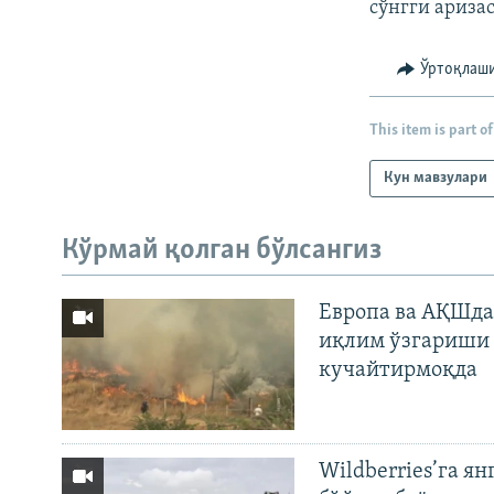
сўнгги ариза
Ўртоқлаш
This item is part of
Кун мавзулари
Кўрмай қолган бўлсангиз
Европа ва АҚШда
иқлим ўзгариши 
кучайтирмоқда
Wildberries’га ян