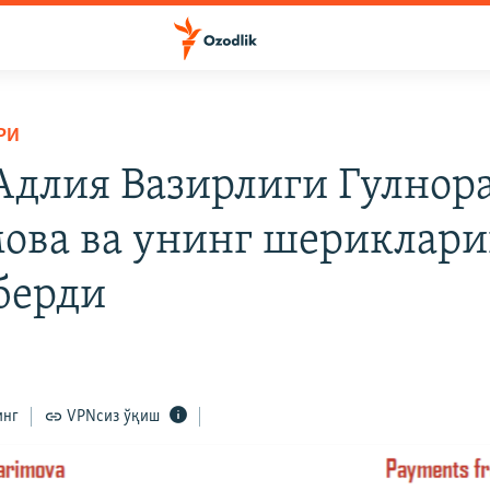
РИ
длия Вазирлиги Гулнор
ова ва унинг шериклар
 берди
инг
VPNсиз ўқиш