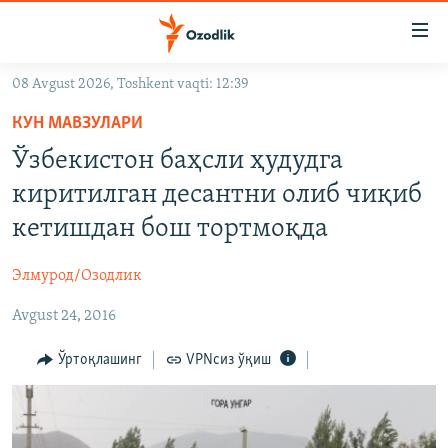
Линклар
Бош
мавзуларга
08 Avgust 2026, Toshkent vaqti: 12:39
ўтинг
OZODLIK SURISHTIRUVLARI
Асосий
КУН МАВЗУЛАРИ
OZODVIDEO
навигацияга
Ўзбекистон баҳсли ҳудудга
ўтинг
OZODARXIV
киритилган десантни олиб чиқиб
Қидиришга
ўтинг
кетишдан бош тортмоқда
На русском
Элмурод/Озодлик
ИЖТИМОИЙ ТАРМОҚЛАР
Avgust 24, 2016
Ўртоқлашинг
VPNсиз ўқиш
Озодлик бошқа тилларда