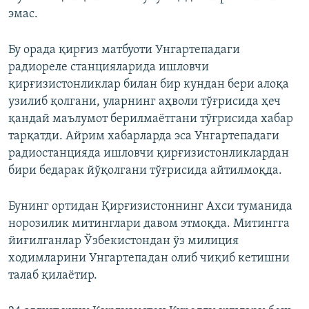
эмас.
Бу орада қирғиз матбуоти Унгартепадаги
радиореле станцияларида ишловчи
қирғизистонликлар билан бир кундан бери алоқа
узилиб қолгани, уларнинг аҳволи тўғрисида ҳеч
қандай маълумот берилмаётгани тўғрисида хабар
тарқатди. Айрим хабарларда эса Унгартепадаги
радиостанцияда ишловчи қирғизистонликлардан
бири бедарак йўқолгани тўғрисида айтилмоқда.
Бунинг ортидан Қирғизистоннинг Ахси туманида
норозилик митинглари давом этмоқда. Митингга
йиғилганлар Ўзбекистондан ўз милиция
ходимларини Унгартепадан олиб чиқиб кетишни
талаб қилаётир.