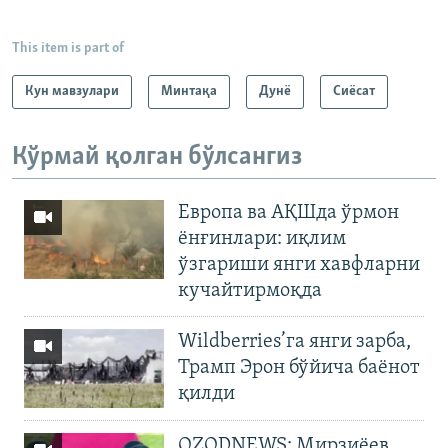
This item is part of
Кун мавзулари
Минтақа
Дунë
Сиёсат
Кўрмай қолган бўлсангиз
Европа ва АҚШда ўрмон
ёнғинлари: иқлим
ўзгариши янги хавфларни
кучайтирмоқда
Wildberries’га янги зарба,
Трамп Эрон бўйича баёнот
қилди
OZODNEWS: Мирзиёев