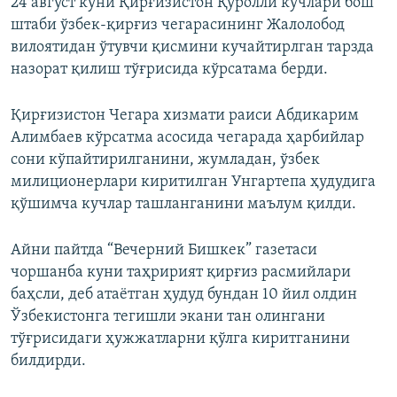
24 август куни Қирғизистон Қуролли кучлари бош
штаби ўзбек-қирғиз чегарасининг Жалолобод
вилоятидан ўтувчи қисмини кучайтирлган тарзда
назорат қилиш тўғрисида кўрсатама берди.
Қирғизистон Чегара хизмати раиси Абдикарим
Алимбаев кўрсатма асосида чегарада ҳарбийлар
сони кўпайтирилганини, жумладан, ўзбек
милиционерлари киритилган Унгартепа ҳудудига
қўшимча кучлар ташланганини маълум қилди.
Айни пайтда “Вечерний Бишкек” газетаси
чоршанба куни таҳририят қирғиз расмийлари
баҳсли, деб атаётган ҳудуд бундан 10 йил олдин
Ўзбекистонга тегишли экани тан олингани
тўғрисидаги ҳужжатларни қўлга киритганини
билдирди.