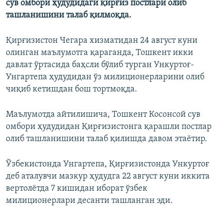
сув омбори ҳудудидаги қирғиз постлари олиб
ташланишини талаб қилмоқда.
Қирғизистон Чегара хизматидан 24 август куни
олинган маълумотга қараганда, Тошкент икки
давлат ўртасида баҳсли бўлиб турган Ункуртоғ-
Унгартепа ҳудудидан ўз милиционерларини олиб
чиқиб кетишдан бош тортмоқда.
Маълумотда айтилишича, Тошкент Косонсой сув
омбори ҳудудидан Қирғизистонга қарашли постлар
олиб ташланишини талаб қилишда давом этаётир.
Ўзбекистонда Унгартепа, Қирғизистонда Ункуртоғ
деб аталувчи мазкур ҳудудга 22 август куни иккита
вертолётда 7 кишидан иборат ўзбек
милиционерлари десанти ташланган эди.