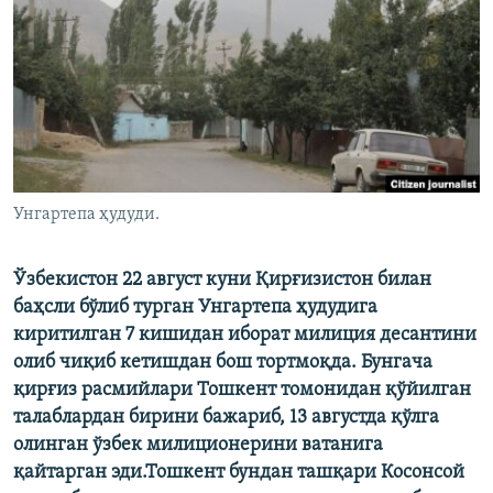
Унгартепа ҳудуди.
Ўзбекистон 22 август куни Қирғизистон билан
баҳсли бўлиб турган Унгартепа ҳудудига
киритилган 7 кишидан иборат милиция десантини
олиб чиқиб кетишдан бош тортмоқда. Бунгача
қирғиз расмийлари Тошкент томонидан қўйилган
талаблардан бирини бажариб, 13 августда қўлга
олинган ўзбек милиционерини ватанига
қайтарган эди.Тошкент бундан ташқари Косонсой