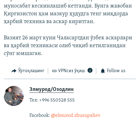
муносабат кескинлашиб кетганди. Бунга жавобан
Қирғизистон ҳам мазкур ҳудудга тенг миқдорда
ҳарбий техника ва аскар киритган.
Вазият 26 март куни Чаласартдан ўзбек аскарлари
ва ҳарбий техникаси олиб чиқиб кетилганидан
сўнг юмшаган.
Ўртоқлашинг
VPNсиз ўқиш
Follow us
Элмурод/Озодлик
Тел: +996 550528 555
Facebook:
@elmurod.zhusupaliev