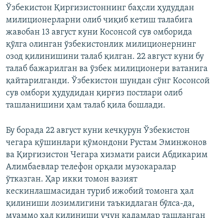
Ўзбекистон Қирғизистоннинг баҳсли ҳудуддан
милиционерларни олиб чиқиб кетиш талабига
жавобан 13 август куни Косонсой сув омборида
қўлга олинган ўзбекистонлик милиционернинг
озод қилинишини талаб қилган. 22 август куни бу
талаб бажарилган ва ўзбек милиционери ватанига
қайтарилганди. Ўзбекистон шундан сўнг Косонсой
сув омбори ҳудудидан қирғиз постлари олиб
ташланишини ҳам талаб қила бошлади.
Бу борада 22 август куни кечқурун Ўзбекистон
чегара қўшинлари қўмондони Рустам Эминжонов
ва Қирғизистон Чегара хизмати раиси Абдикарим
Алимбаевлар телефон орқали музокаралар
ўтказган. Ҳар икки томон вазият
кескинлашмасидан туриб ижобий томонга ҳал
қилиниши лозимлигини таъкидлаган бўлса-да,
муаммо ҳал қилиниши учун қадамлар ташланган