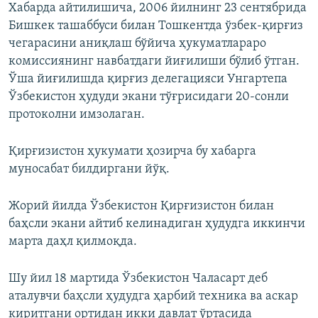
Хабарда айтилишича, 2006 йилнинг 23 сентябрида
Бишкек ташаббуси билан Тошкентда ўзбек-қирғиз
чегарасини аниқлаш бўйича ҳукуматлараро
комиссиянинг навбатдаги йиғилиши бўлиб ўтган.
Ўша йиғилишда қирғиз делегацияси Унгартепа
Ўзбекистон ҳудуди экани тўғрисидаги 20-сонли
протоколни имзолаган.
Қирғизистон ҳукумати ҳозирча бу хабарга
муносабат билдиргани йўқ.
Жорий йилда Ўзбекистон Қирғизистон билан
баҳсли экани айтиб келинадиган ҳудудга иккинчи
марта даҳл қилмоқда.
Шу йил 18 мартида Ўзбекистон Чаласарт деб
аталувчи баҳсли ҳудудга ҳарбий техника ва аскар
киритгани ортидан икки давлат ўртасида