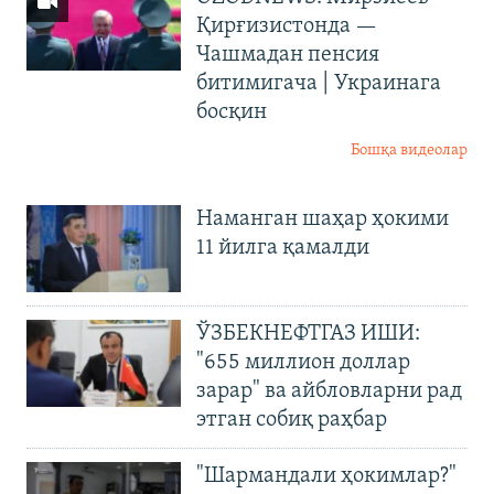
Қирғизистонда —
Чашмадан пенсия
битимигача | Украинага
босқин
Бошқа видеолар
Наманган шаҳар ҳокими
11 йилга қамалди
ЎЗБЕКНЕФТГАЗ ИШИ:
"655 миллион доллар
зарар" ва айбловларни рад
этган собиқ раҳбар
"Шармандали ҳокимлар?"