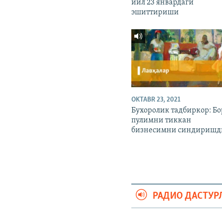
йил 23 январдаги
эшиттириши
OKTABR 23, 2021
Бухоролик тадбиркор: Бо
пулимни тиккан
бизнесимни синдиришд
РАДИО ДАСТУР