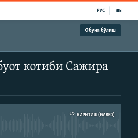
РУС
Обуна бўлиш
буот котиби Сажира
КИРИТИШ (EMBED)
д эмас