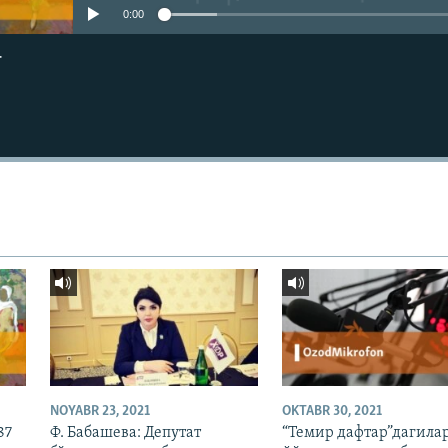
0:00
г
NOYABR 23, 2021
OKTABR 30, 2021
87
Ф. Бабашева: Депутат
“Темир дафтар”дагилар