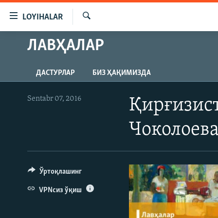
Линклар
LOYIHALAR
Бош
мавзуларга
Излаш
ЛАВҲАЛАР
OZODLIK SURISHTIRUVLARI
ўтинг
Асосий
OZODVIDEO
навигацияга
ДАСТУРЛАР
БИЗ ҲАҚИМИЗДА
OZODARXIV
ўтинг
Қидиришга
Sentabr 07, 2016
Қирғизист
ўтинг
Чоколоева
Ўртоқлашинг
VPNсиз ўқиш