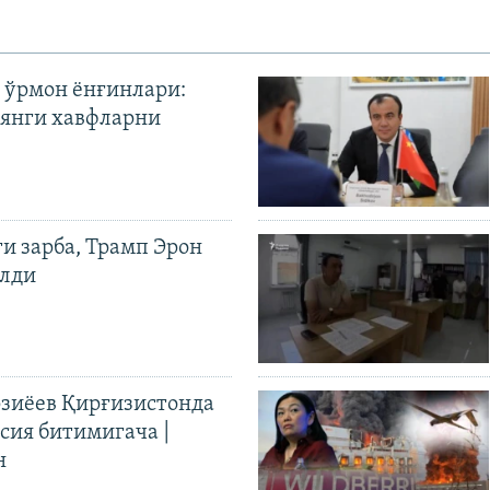
 ўрмон ёнғинлари:
янги хавфларни
ги зарба, Трамп Эрон
илди
иёев Қирғизистонда
ия битимигача |
н