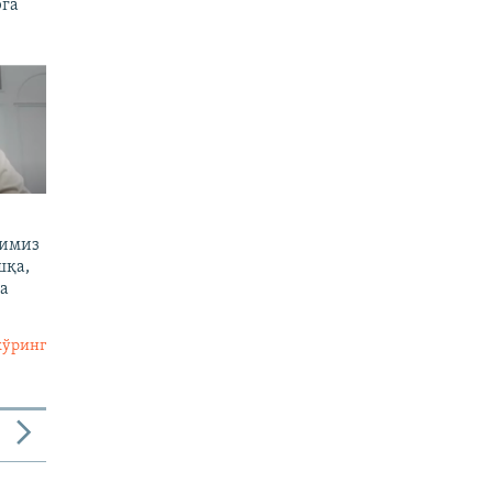
рга
тимиз
шқа,
а
кўринг