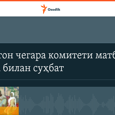
ОБУНА БЎЛИШ
он чегара комитети мат
Apple подкастлар
 билан суҳбат
SoundCloud
Обуна бўлиш
Айни дамда медиа-манба мавжу