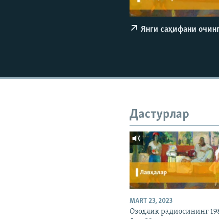
Янги саҳифани очин
Дастурлар
MART 23, 2023
Озодлик радиосининг 19