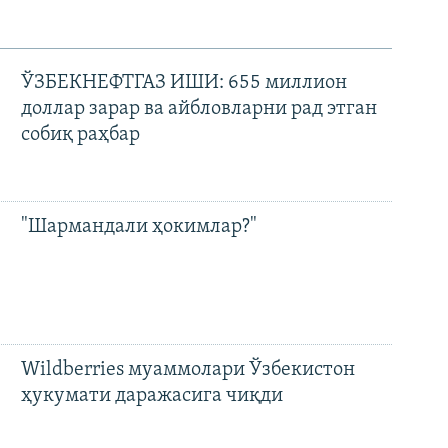
ЎЗБЕКНЕФТГАЗ ИШИ: 655 миллион
доллар зарар ва айбловларни рад этган
собиқ раҳбар
"Шармандали ҳокимлар?"
Wildberries муаммолари Ўзбекистон
ҳукумати даражасига чиқди