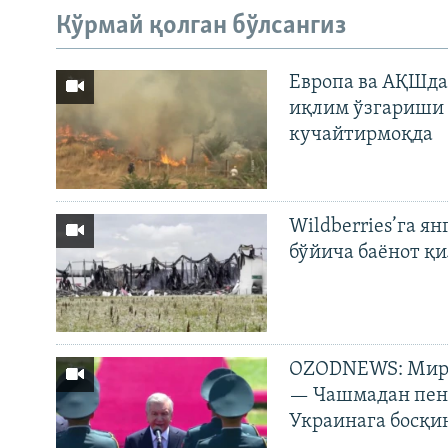
Кўрмай қолган бўлсангиз
Европа ва АҚШда
иқлим ўзгариши 
кучайтирмоқда
Wildberries’га ян
бўйича баёнот қ
OZODNEWS: Мирз
— Чашмадан пенс
Украинага босқи