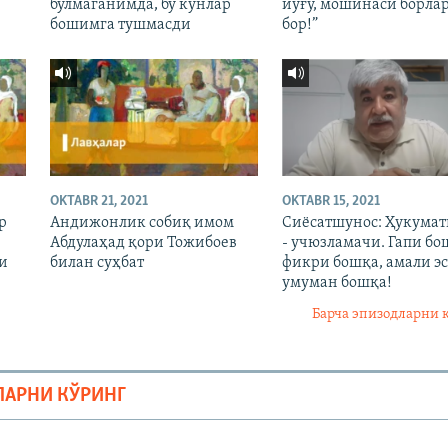
бўлмаганимда, бу кунлар
йўғу, мошинаси борла
бошимга тушмасди
бор!”
OKTABR 21, 2021
OKTABR 15, 2021
р
Андижонлик собиқ имом
Сиёсатшунос: Ҳукума
Абдулаҳад қори Тожибоев
- учюзламачи. Гапи бо
и
билан суҳбат
фикри бошқа, амали эс
умуман бошқа!
Барча эпизодларни 
ЛАРНИ КЎРИНГ