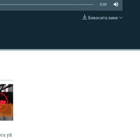
5:03
Бевосита линк
КИРИТИШ (EMBED)
га уй