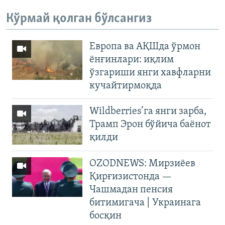
Кўрмай қолган бўлсангиз
Европа ва АҚШда ўрмон
ёнғинлари: иқлим
ўзгариши янги хавфларни
кучайтирмоқда
Wildberries’га янги зарба,
Трамп Эрон бўйича баёнот
қилди
OZODNEWS: Мирзиёев
Қирғизистонда —
Чашмадан пенсия
битимигача | Украинага
босқин