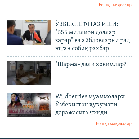
Бошқа видеолар
ЎЗБЕКНЕФТГАЗ ИШИ:
"655 миллион доллар
зарар" ва айбловларни рад
этган собиқ раҳбар
"Шармандали ҳокимлар?"
Wildberries муаммолари
Ўзбекистон ҳукумати
даражасига чиқди
Бошқа мақолалар