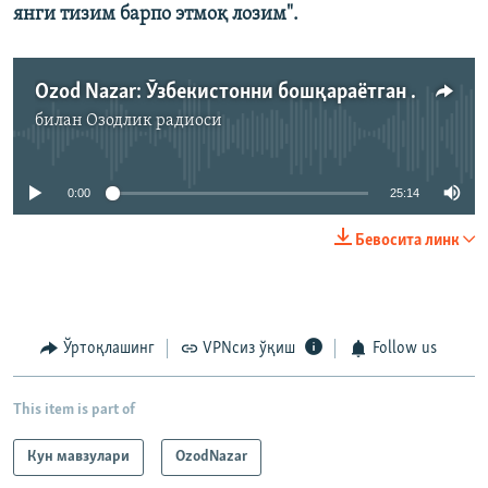
янги тизим барпо этмоқ лозим".
Ozod Nazar: Ўзбекистонни бошқараëтган МХХ тугатилиши керак!
билан
Озодлик радиоси
Айни дамда медиа-манба мавжуд эмас
0:00
25:14
Бевосита линк
Ўртоқлашинг
VPNсиз ўқиш
Follow us
This item is part of
Кун мавзулари
OzodNazar