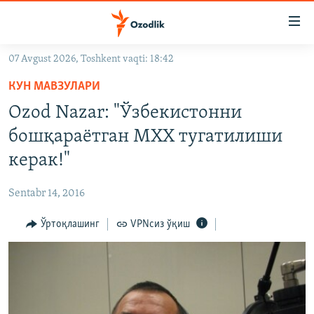
Линклар
Бош
мавзуларга
07 Avgust 2026, Toshkent vaqti: 18:42
ўтинг
OZODLIK SURISHTIRUVLARI
Асосий
КУН МАВЗУЛАРИ
OZODVIDEO
навигацияга
Ozod Nazar: "Ўзбекистонни
ўтинг
OZODARXIV
бошқараëтган МХХ тугатилиши
Қидиришга
ўтинг
керак!"
На русском
Sentabr 14, 2016
ИЖТИМОИЙ ТАРМОҚЛАР
Ўртоқлашинг
VPNсиз ўқиш
Озодлик бошқа тилларда