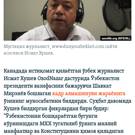
Мустақил журналист¸ www.dunyouzbeklari.com сайти
асосчиси Исмат Хушев.
Канадада истиқомат қилаëтган ўзбек журналист
Исмат Хушев OzodNazar дастурида Ўзбекистон
президенти вазифасини бажарувчи Шавкат
Мирзиёв бошлаган
кадр алмашинуви жараёнига
ўзининг муносабатини билдирди. Суҳбат давомида
Хушев билдирган фикрлардан бири будир:
"Ўзбекистонни бошқараëтган бугунги
кўринишдаги МХХ тугатилиб ўрнига миллий
манфаатлар ва Конституцияни ҳимоя қиладиган