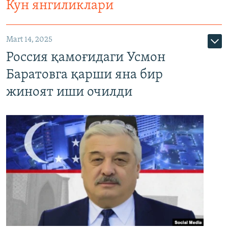
Кун янгиликлари
Mart 14, 2025
Россия қамоғидаги Усмон
Баратовга қарши яна бир
жиноят иши очилди