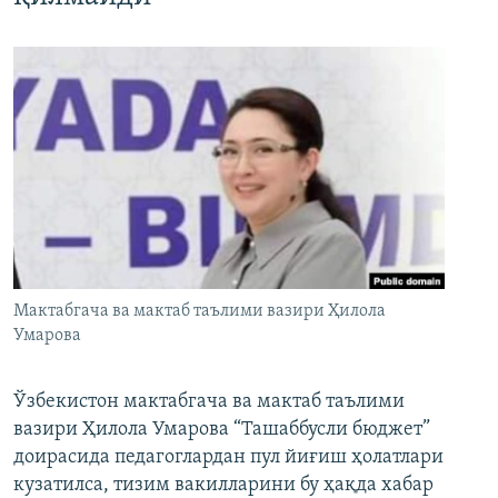
Мактабгача ва мактаб таълими вазири Ҳилола
Умарова
Ўзбекистон мактабгача ва мактаб таълими
вазири Ҳилола Умарова “Ташаббусли бюджет”
доирасида педагоглардан пул йиғиш ҳолатлари
кузатилса, тизим вакилларини бу ҳақда хабар