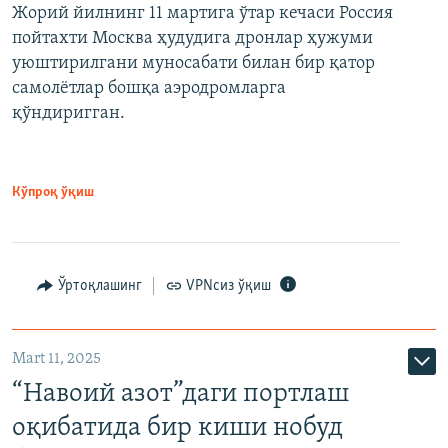
Жорий йилнинг 11 мартига ўтар кечаси Россия
пойтахти Москва ҳудудига дронлар ҳужуми
уюштирилгани муносабати билан бир қатор
самолётлар бошқа аэродромларга
қўндиригган.
Кўпроқ ўқиш
Ўртоқлашинг
VPNсиз ўқиш
Mart 11, 2025
“Навоий азот”даги портлаш
оқибатида бир киши нобуд