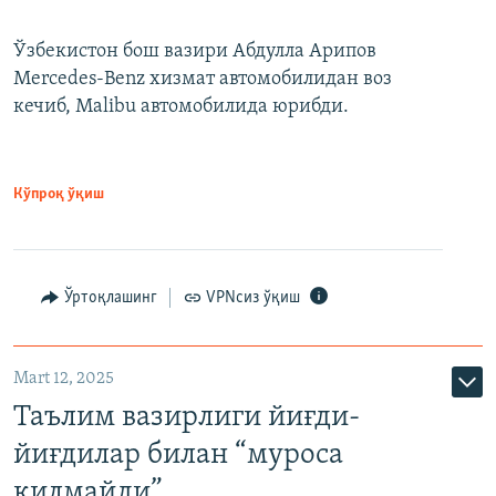
Ўзбекистон бош вазири Абдулла Арипов
Mercedes-Benz хизмат автомобилидан воз
кечиб, Malibu автомобилида юрибди.
Кўпроқ ўқиш
Ўртоқлашинг
VPNсиз ўқиш
Mart 12, 2025
Таълим вазирлиги йиғди-
йиғдилар билан “муроса
қилмайди”