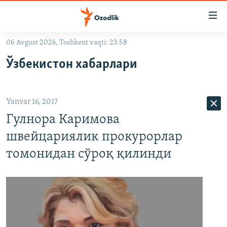
Линклар
Бош
мавзуларга
06 Avgust 2026, Toshkent vaqti: 23:58
ўтинг
OZODLIK SURISHTIRUVLARI
Асосий
Ўзбекистон хабарлари
OZODVIDEO
навигацияга
ўтинг
OZODARXIV
Қидиришга
Yanvar 16, 2017
ўтинг
На русском
Гулнора Каримова
швейцариялик прокурорлар
ИЖТИМОИЙ ТАРМОҚЛАР
томонидан сўроқ қилинди
Озодлик бошқа тилларда