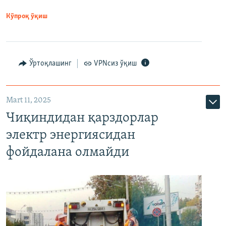
Кўпроқ ўқиш
Ўртоқлашинг
VPNсиз ўқиш
Mart 11, 2025
Чиқиндидан қарздорлар
электр энергиясидан
фойдалана олмайди