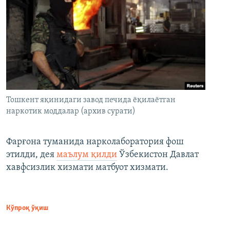
Тошкент яқинидаги завод печида ёқилаётган
наркотик моддалар (архив сурати)
Фарғона туманида нарколаборатория фош
этилди, дея
маълум қилди
Ўзбекистон Давлат
хавфсизлик хизмати матбуот хизмати.
Кўпроқ ўқиш