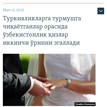
Mart 13, 2025
Туркияликларга турмушга
чиқаётганлар орасида
ўзбекистонлик қизлар
иккинчи ўринни эгаллади