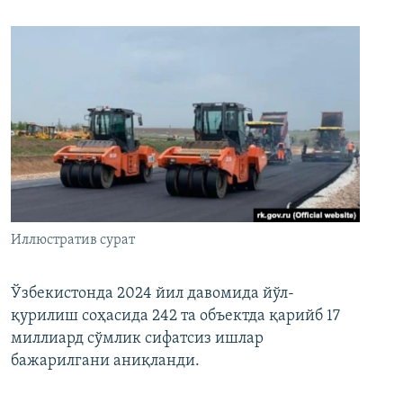
Иллюстратив сурат
Ўзбекистонда 2024 йил давомида йўл-
қурилиш соҳасида 242 та объектда қарийб 17
миллиард сўмлик сифатсиз ишлар
бажарилгани аниқланди.