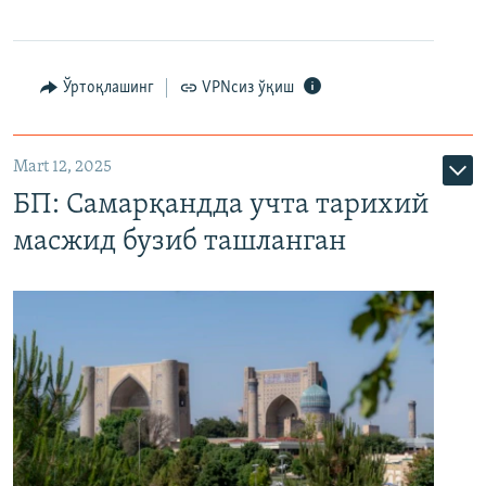
Ўртоқлашинг
VPNсиз ўқиш
Mart 12, 2025
БП: Самарқандда учта тарихий
масжид бузиб ташланган