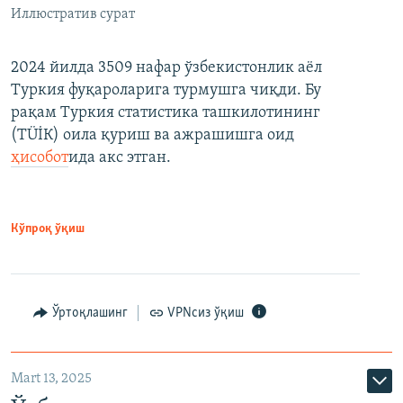
Иллюстратив сурат
2024 йилда 3509 нафар ўзбекистонлик аёл
Туркия фуқароларига турмушга чиқди. Бу
рақам Туркия статистика ташкилотининг
(ТÜİК) оила қуриш ва ажрашишга оид
ҳисобот
ида акс этган.
Кўпроқ ўқиш
Ўртоқлашинг
VPNсиз ўқиш
Mart 13, 2025