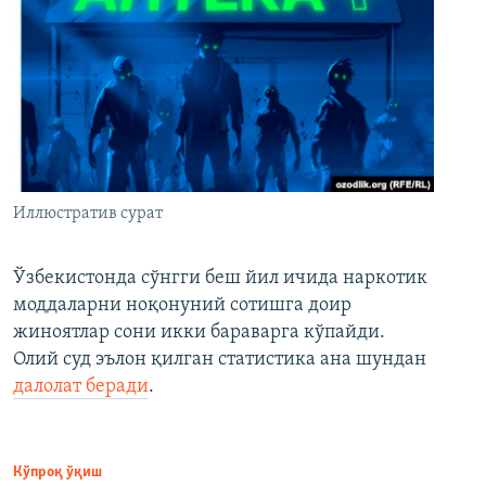
Иллюстратив сурат
Ўзбекистонда сўнгги беш йил ичида наркотик
моддаларни ноқонуний сотишга доир
жиноятлар сони икки бараварга кўпайди.
Олий суд эълон қилган статистика ана шундан
далолат беради
.
Кўпроқ ўқиш