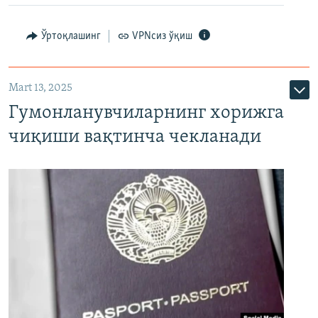
Ўртоқлашинг
VPNсиз ўқиш
Mart 13, 2025
Гумонланувчиларнинг хорижга
чиқиши вақтинча чекланади