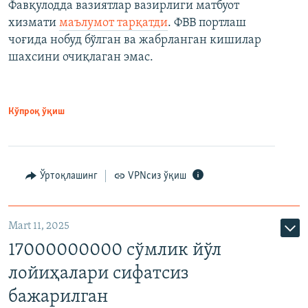
Фавқулодда вазиятлар вазирлиги матбуот
хизмати
маълумот тарқатди
. ФВВ портлаш
чоғида нобуд бўлган ва жабрланган кишилар
шахсини очиқлаган эмас.
Кўпроқ ўқиш
Ўртоқлашинг
VPNсиз ўқиш
Mart 11, 2025
17000000000 сўмлик йўл
лойиҳалари сифатсиз
бажарилган