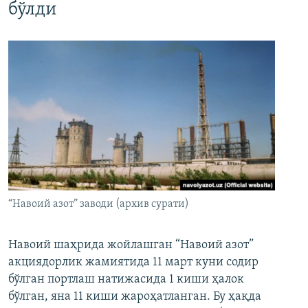
бўлди
“Навоий азот” заводи (архив сурати)
Навоий шаҳрида жойлашган “Навоий азот”
акциядорлик жамиятида 11 март куни содир
бўлган портлаш натижасида 1 киши ҳалок
бўлган, яна 11 киши жароҳатланган. Бу ҳақда