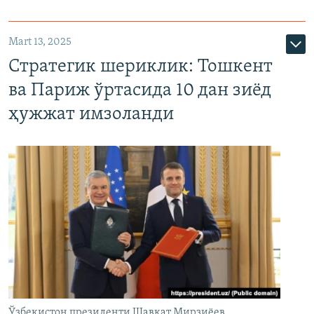
Mart 13, 2025
Стратегик шериклик: Тошкент
ва Париж ўртасида 10 дан зиёд
ҳужжат имзоланди
Ўзбекистон президенти Шавкат Мирзиёев