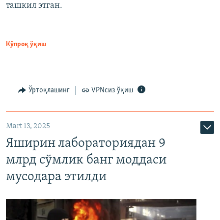
ташкил этган.
Кўпроқ ўқиш
Ўртоқлашинг
VPNсиз ўқиш
Mart 13, 2025
Яширин лабораториядан 9
млрд сўмлик банг моддаси
мусодара этилди