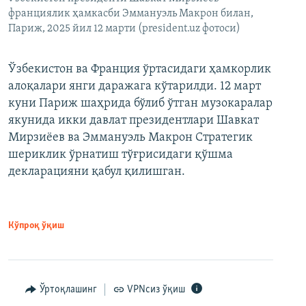
франциялик ҳамкасби Эммануэль Макрон билан,
Париж, 2025 йил 12 марти (president.uz фотоси)
Ўзбекистон ва Франция ўртасидаги ҳамкорлик
алоқалари янги даражага кўтарилди. 12 март
куни Париж шаҳрида бўлиб ўтган музокаралар
якунида икки давлат президентлари Шавкат
Мирзиёев ва Эммануэль Макрон Стратегик
шериклик ўрнатиш тўғрисидаги қўшма
декларацияни қабул қилишган.
Кўпроқ ўқиш
Ўртоқлашинг
VPNсиз ўқиш