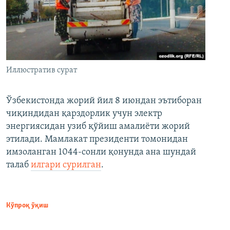
Иллюстратив сурат
Ўзбекистонда жорий йил 8 июндан эътиборан
чиқиндидан қарздорлик учун электр
энергиясидан узиб қўйиш амалиёти жорий
этилади. Мамлакат президенти томонидан
имзоланган 1044-сонли қонунда ана шундай
талаб
илгари сурилган
.
Кўпроқ ўқиш