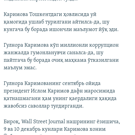
Каримова Тошкентдаги ҳовлисида уй
қамоғида ушлаб турилгани айтилса-да, шу
кунгача бу борада ишончли маълумот йўқ эди.
Гулнора Каримова кўп миллионли коррупцион
жанжалда гумонланувчи саналса-да, шу
пайтгача бу борада очиқ маҳкама ўтказилгани
маълум эмас.
Гулнора Каримованинг сентябрь ойида
президент Ислом Каримов дафн маросимида
қатнашмагани ҳам унинг қаердалиги ҳақида
жавобсиз саволлар туғдирганди.
Бироқ, Wall Street Journal нашрининг ёзишича,
9 ва 10 декабрь кунлари Каримова хоним