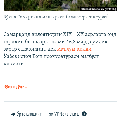
Кўҳна Самарқанд манзараси (иллюстратив сурат)
Самарқанд вилоятидаги XIX – XX асрларга оид
тарихий биноларга жами 46,8 млрд сўмлик
зарар етказилган, дея
маълум қилди
Ўзбекистон Бош прокуратураси матбуот
хизмати.
Кўпроқ ўқиш
Ўртоқлашинг
VPNсиз ўқиш