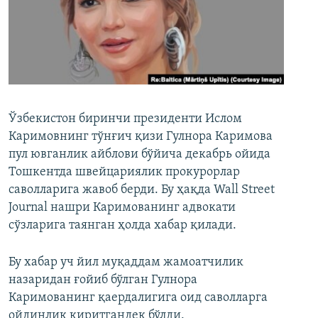
Ўзбекистон биринчи президенти Ислом
Каримовнинг тўнғич қизи Гулнора Каримова
пул ювганлик айблови бўйича декабрь ойида
Тошкентда швейцариялик прокурорлар
саволларига жавоб берди. Бу ҳақда Wall Street
Journal нашри Каримованинг адвокати
сўзларига таянган ҳолда хабар қилади.
Бу хабар уч йил муқаддам жамоатчилик
назаридан ғойиб бўлган Гулнора
Каримованинг қаердалигига оид саволларга
ойдинлик киритгандек бўлди.