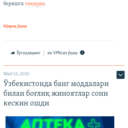
беришга
чақирди
.
Кўпроқ ўқиш
Ўртоқлашинг
VPNсиз ўқиш
Mart 12, 2025
Ўзбекистонда банг моддалари
билан боғлиқ жиноятлар сони
кескин ошди