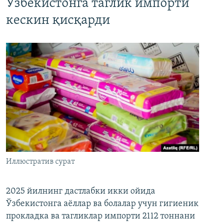
Ўзбекистонга таглик импорти
кескин қисқарди
Иллюстратив сурат
2025 йилнинг дастлабки икки ойида
Ўзбекистонга аёллар ва болалар учун гигиеник
прокладка ва тагликлар импорти 2112 тоннани