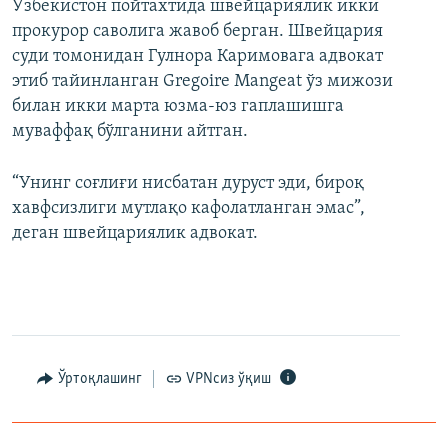
Ўзбекистон пойтахтида швейцариялик икки
прокурор саволига жавоб берган. Швейцария
суди томонидан Гулнора Каримовага адвокат
этиб тайинланган Gregoire Mangeat ўз мижози
билан икки марта юзма-юз гаплашишга
муваффақ бўлганини айтган.
“Унинг соғлиғи нисбатан дуруст эди, бироқ
хавфсизлиги мутлақо кафолатланган эмас”,
деган швейцариялик адвокат.
Ўртоқлашинг
VPNсиз ўқиш