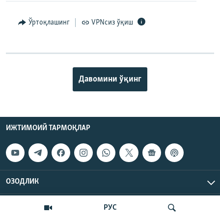
Ўртоқлашинг
VPNсиз ўқиш
Давомини ўқинг
ИЖТИМОИЙ ТАРМОҚЛАР
ОЗОДЛИК
МАЪЛУМОТ
РУС