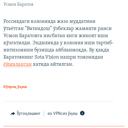
Усмон Баратов
Россиядаги колонияда жазо муддатини
ўтаётган “Ватандош” ўзбеклар жамияти раиси
Усмон Баратовга нисбатан янги жиноят иши
қўзғатилди. Эндиликда у колония иши тартиб-
интизомини бузишда айбланмоқда. Бу ҳақда
Баратовнинг Sota.Vision нашри томонидан
ёйинланган
хатида айтилган.
Кўпроқ ўқиш
Ўртоқлашинг
VPNсиз ўқиш