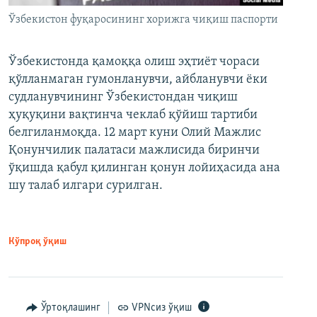
Ўзбекистон фуқаросининг хорижга чиқиш паспорти
Ўзбекистонда қамоққа олиш эҳтиёт чораси
қўлланмаган гумонланувчи, айбланувчи ёки
судланувчининг Ўзбекистондан чиқиш
ҳуқуқини вақтинча чеклаб қўйиш тартиби
белгиланмоқда. 12 март куни Олий Мажлис
Қонунчилик палатаси мажлисида биринчи
ўқишда қабул қилинган қонун лойиҳасида ана
шу талаб илгари сурилган.
Кўпроқ ўқиш
Ўртоқлашинг
VPNсиз ўқиш