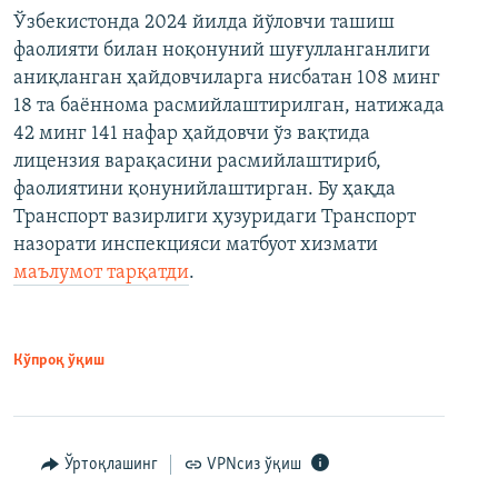
Ўзбекистонда 2024 йилда йўловчи ташиш
фаолияти билан ноқонуний шуғулланганлиги
аниқланган ҳайдовчиларга нисбатан 108 минг
18 та баённома расмийлаштирилган, натижада
42 минг 141 нафар ҳайдовчи ўз вақтида
лицензия варақасини расмийлаштириб,
фаолиятини қонунийлаштирган. Бу ҳақда
Транспорт вазирлиги ҳузуридаги Транспорт
назорати инспекцияси матбуот хизмати
маълумот тарқатди
.
Кўпроқ ўқиш
Ўртоқлашинг
VPNсиз ўқиш