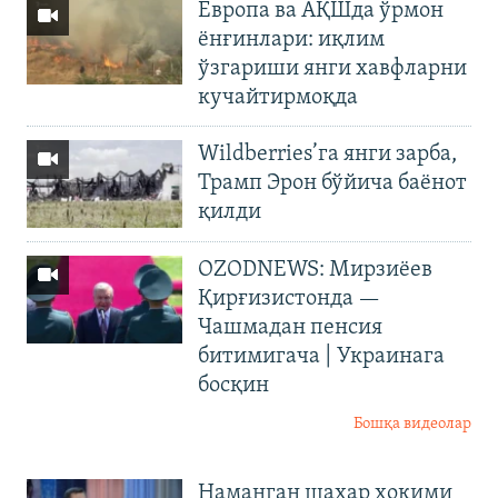
Европа ва АҚШда ўрмон
ёнғинлари: иқлим
ўзгариши янги хавфларни
кучайтирмоқда
Wildberries’га янги зарба,
Трамп Эрон бўйича баёнот
қилди
OZODNEWS: Мирзиёев
Қирғизистонда —
Чашмадан пенсия
битимигача | Украинага
босқин
Бошқа видеолар
Наманган шаҳар ҳокими