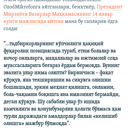
д
д
OzodMikrofonга айтганлари, беихтиёр,
Президент
Мирзиёев Вазирлар Маҳкамасининг 14 январ
кунги мажлисида айтган
мана бу гапларни ёдга
солди:
“...тадбиркорларнинг кўпчилиги ҳақиқий
фуқаролик позициясида туриб, етим болалар ва
ночор оилаларга, маҳаллалар ва ижтимоий соҳа
муассасаларига беғараз ёрдам бермоқда. Бунинг
эвазига улар нима оляпти? Биринчиси – фақат
қўрқув, яна текширишни ва сиқувга олишни
бошлашади, эркин меҳнат қилишга, оиламни,
бола-чақамни боқишга яна имконият бермайди,
деган қўрқув. Шу сабабли улар ўз ишида
камчилиги ва қонунбузарлик ҳолати бўлмаса ҳам
турли даражадаги амалдорлар билан «келишиб
олишга» мажбур бўлмоқда”.