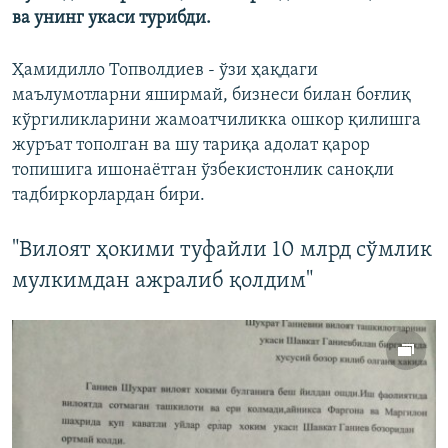
ва унинг укаси турибди.
Ҳамидилло Топволдиев - ўзи ҳақдаги
маълумотларни яширмай, бизнеси билан боғлиқ
кўргиликларини жамоатчиликка ошкор қилишга
журъат тополган ва шу тариқа адолат қарор
топишига ишонаётган ўзбекистонлик саноқли
тадбиркорлардан бири.
"Вилоят ҳокими туфайли 10 млрд сўмлик
мулкимдан ажралиб қолдим"