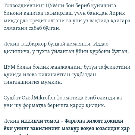
Топволдиевнинг ЦУМни бой бериб қўйишига
бинони капитал таъмирлаш учун банкдан йирик
миқдорда кредит олгани ва уни ўз вақтида қайтара
олмагани сабаб бўлган.
Лекин тадбиркор бундай демаяпти. Иддао
қилишича, у пухта ўйланган ўйин қурбони бўлган.
ЦУМ билан боғлиқ жанжалнинг бутун тафсилотини
қуйида илова қилинаётган суҳбатдан
тинглашингиз мумкин.
Суҳбат OzodMikrofon форматида ёзиб олинди ва
уни шу форматда беришга қарор қилдик.
Лекин
иккинчи томон – Фарғона вилоят ҳокими
ёки унинг вакилининг мазкур воқеа юзасидан ҳар