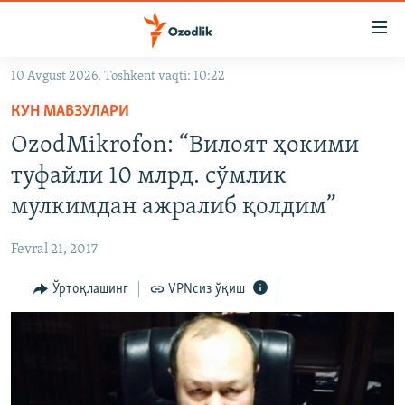
Линклар
Бош
мавзуларга
10 Avgust 2026, Toshkent vaqti: 10:22
ўтинг
OZODLIK SURISHTIRUVLARI
Асосий
КУН МАВЗУЛАРИ
OZODVIDEO
навигацияга
OzodMikrofon: “Вилоят ҳокими
ўтинг
OZODARXIV
туфайли 10 млрд. сўмлик
Қидиришга
ўтинг
мулкимдан ажралиб қолдим”
На русском
Fevral 21, 2017
ИЖТИМОИЙ ТАРМОҚЛАР
Ўртоқлашинг
VPNсиз ўқиш
Озодлик бошқа тилларда