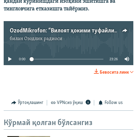
қандай кўринишдаги изоҳини эшитишга ва
тингловчига етказишга тайёрмиз.
OzodMikrofon: “Вилоят ҳокими туфайли 10 млрд. сўмлик мулкимдан ажралиб қолдим”
билан
Озодлик радиоси
Айни дамда медиа-манба мавжуд эмас
0:00
23:26
Бевосита линк
Ўртоқлашинг
VPNсиз ўқиш
Follow us
Кўрмай қолган бўлсангиз