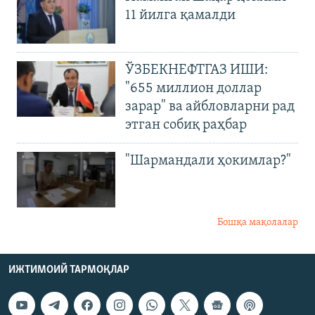
11 йилга қамалди
ЎЗБЕКНЕФТГАЗ ИШИ:
"655 миллион доллар
зарар" ва айбловларни рад
этган собиқ раҳбар
"Шармандали ҳокимлар?"
Бошқа мақолалар
ИЖТИМОИЙ ТАРМОҚЛАР