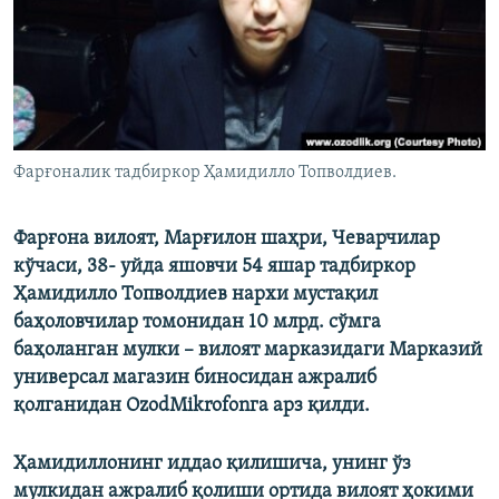
Фарғоналик тадбиркор Ҳамидилло Топволдиев.
Фарғона вилоят, Марғилон шаҳри, Чеварчилар
кўчаси, 38- уйда яшовчи 54 яшар тадбиркор
Ҳамидилло Топволдиев нархи мустақил
баҳоловчилар томонидан 10 млрд. сўмга
баҳоланган мулки – вилоят марказидаги Марказий
универсал магазин биносидан ажралиб
қолганидан OzodMikrofonга арз қилди.
Ҳамидиллонинг иддао қилишича, унинг ўз
мулкидан ажралиб қолиши ортида вилоят ҳокими