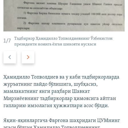
Тадбиркор Ҳамидилло Топволдиевнинг Ўзбекистон
1/7
президенти номига ëзган шикояти нусхаси
О
К
л
е
д
й
и
и
Ҳамидилло Топволдиев ва у каби тадбиркорларда
н
н
журъатнинг пайдо бўлишига, шубҳасиз,
г
г
мамлакатнинг янги раҳбари Шавкат
и
и
Мирзиёевнинг тадбиркорлар ҳимоясига айтган
с
с
гапларию имзолаган ҳужжатлари асос бўлди.
л
л
а
а
Яқин-яқинларгача Фарғона шаҳридаги ЦУМнинг
й
й
эгаси бўлган Ҳамидилло Топволдиевнинг