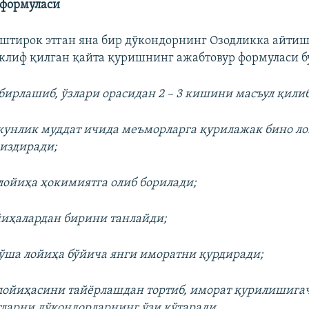
 формуласи
тирок этган яна бир дўкондорнинг Озодликка айтиш
клиф қилган қайта қуришнинг ажабтовур формуласи б
бирлашиб, ўзлари орасидан 2 – 3 кишини масъул қили
 кунлик муддат ичида меъморларга қурилажак бино ло
чиздиради;
 лойиҳа ҳокимиятга олиб борилади;
иҳалардан бирини танлайди;
ўша лойиҳа бўйича янги иморатни қурдиради;
лойиҳасини тайёрлашдан тортиб, иморат қурилишига
ларни дўкондорларнинг ўзи кўтаради.