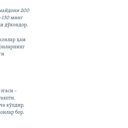
 майдони 200
0-130 минг
и дўкондор.
ўконлар ҳам
конларнинг
ги
эгаси –
аяпти.
ча кўпдир.
онлар бор.