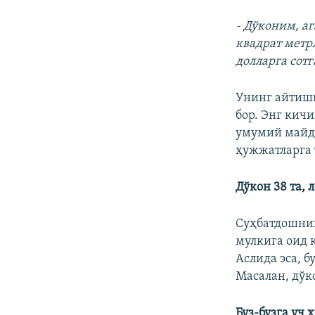
- Дўконим, а
квадрат метр
долларга сот
Унинг айтиши
бор. Энг кич
умумий майдо
ҳужжатларга 
Дўкон 38 та,
Суҳбатдошнинг
мулкига оид 
Аслида эса, б
Масалан, дўк
Буз-бузга уч 