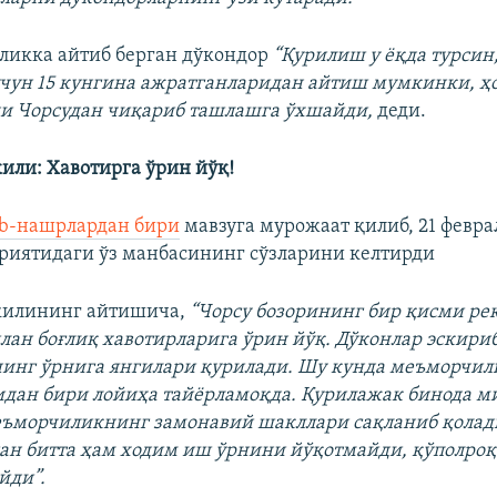
дликка айтиб берган дўкондор
“Қурилиш у ёқда турсин
чун 15 кунгина ажратганларидан айтиш мумкинки, 
и Чорсудан чиқариб ташлашга ўхшайди,
деди.
или: Хавотирга ўрин йўқ!
b-нашрлардан бири
мавзуга мурожаат қилиб, 21 февр
иятидаги ўз манбасининг сўзларини келтирди
килининг айтишича,
“Чорсу бозорининг бир қисми ре
ан боғлиқ хавотирларига ўрин йўқ. Дўконлар эскири
нинг ўрнига янгилари қурилади. Шу кунда меъморчил
дан бири лойиҳа тайёрламоқда. Қурилажак бинода м
еъморчиликнинг замонавий шакллари сақланиб қолади
ган битта ҳам ходим иш ўрнини йўқотмайди, қўполроқ
йди”.