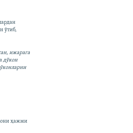
лардан
н ўтиб,
сан, ижарага
а дўкон
дўконларни
кони ҳажми