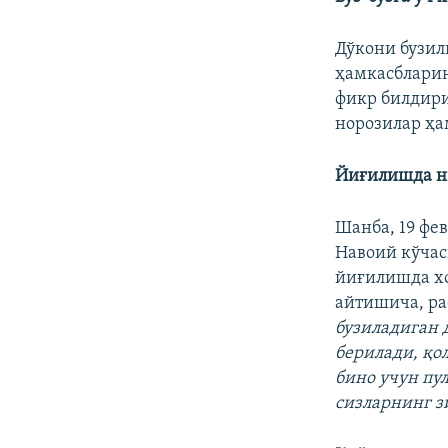
Дўкони бузил
ҳамкасбларин
фикр билдири
норозилар ҳа
Йиғилишда ни
Шанба, 19 фе
Навоий кўчас
йиғилишда хо
айтишича, р
бузиладиган 
берилади, қо
бино учун пу
сизларнинг з