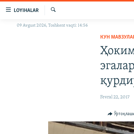
Линклар
LOYIHALAR
Бош
мавзуларга
Излаш
09 Avgust 2026, Toshkent vaqti: 14:56
OZODLIK SURISHTIRUVLARI
ўтинг
Асосий
КУН МАВЗУЛА
OZODVIDEO
навигацияга
Ҳоким
OZODARXIV
ўтинг
Қидиришга
эгала
ўтинг
қурди
Fevral 22, 2017
Ўртоқлаш