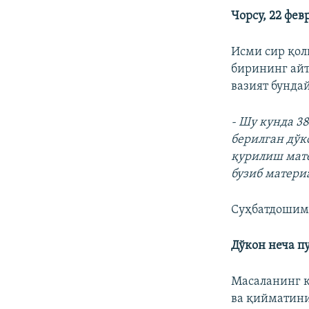
Чорсу, 22 фев
Исми сир қол
бирининг айт
вазият бундай
- Шу кунда 3
берилган дўк
қурилиш мате
бузиб матери
Суҳбатдошими
Дўкон неча пу
Масаланинг 
ва қийматини