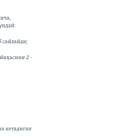
ича,
ундай:
б сайлайди;
йиҳасини 2 -
ча кетадиган