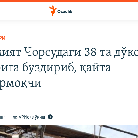
РИ
ият Чорсудаги 38 та дўк
рига буздириб, қайта
рмоқчи
инг
VPNсиз ўқиш