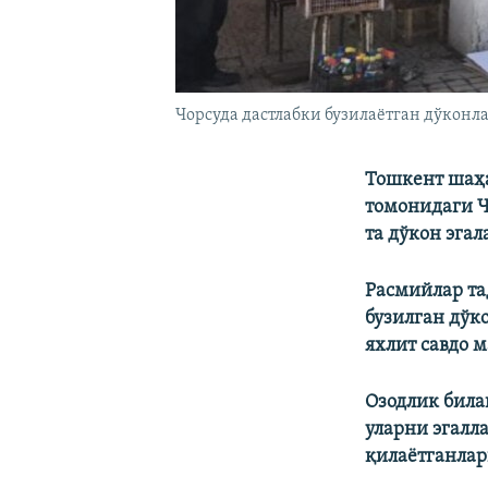
Чорсуда дастлабки бузилаётган дўконла
Тошкент шаҳа
томонидаги Ч
та дўкон эга
Расмийлар та
бузилган дўк
яхлит савдо 
Озодлик била
уларни эгалл
қилаётганлар