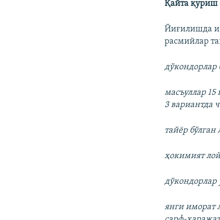
Қайта қуриш
Йиғилишда иш
расмийлар та
дўкондорлар 
масъуллар 15
3 вариантда 
тайёр бўлган
ҳокимият лой
дўкондорлар 
янги иморат 
сарф-ҳаражат