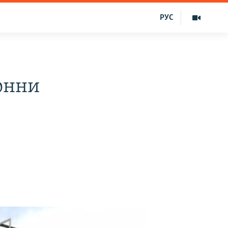
РУС
онни