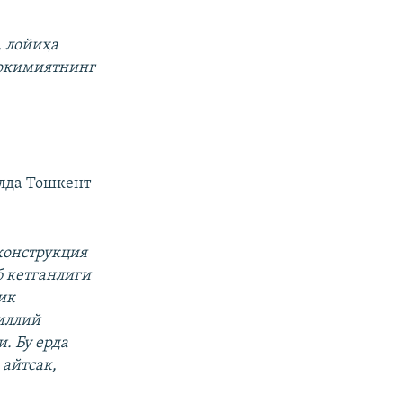
, лойиҳа
ҳокимиятнинг
алда Тошкент
конструкция
б кетганлиги
ик
иллий
. Бу ерда
 айтсак,