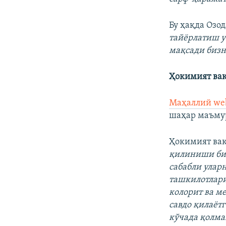
Бу ҳақда Озо
тайёрлатиш у
мақсади бизн
Ҳокимият вак
Маҳаллий we
шаҳар маъмур
Ҳокимият ва
қилиниши бил
сабабли улар
ташкилотлари
колорит ва м
савдо қилаёт
кўчада қолма