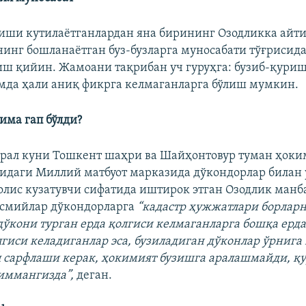
иши кутилаётганлардан яна бирининг Озодликка айт
инг бошланаётган буз-бузларга муносабати тўғрисида
ш қийин. Жамоани тақрибан уч гуруҳга: бузиб-қуриш
мда ҳали аниқ фикрга келмаганларга бўлиш мумкин.
ма гап бўлди?
врал куни Тошкент шаҳри ва Шайҳонтовур туман ҳок
идаги Миллий матбуот марказида дўкондорлар билан 
лис кузатувчи сифатида иштирок этган Озодлик ман
асмийлар дўкондорларга
“кадастр ҳужжатлари борлар
дўкони турган ерда қолгиси келмаганларга бошқа ерд
лгиси келадиганлар эса, бузиладиган дўконлар ўрнига
л сарфлаши керак, ҳокимият бузишга аралашмайди, қ
иммангизда”,
деган.