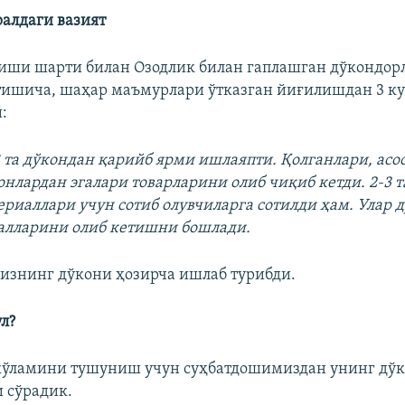
ралдаги вазият
иши шарти билан Озодлик билан гаплашган дўкондор
ишича, шаҳар маъмурлари ўтказган йиғилишдан 3 ку
:
8 та дўкондан қарийб ярми ишлаяпти. Қолганлари, асо
онлардан эгалари товарларини олиб чиқиб кетди. 2-3 т
риаллари учун сотиб олувчиларга сотилди ҳам. Улар 
алларини олиб кетишни бошлади.
знинг дўкони ҳозирча ишлаб турибди.
л?
кўламини тушуниш учун суҳбатдошимиздан унинг дў
 сўрадик.