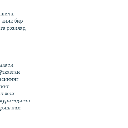
ишича,
 аниқ бир
га розилар,
имлари
ўтказган
басининг
нинг
ан жой
 қуриладиган
уриш ҳам