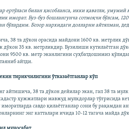
гар ертўласи билан ҳисобланса, икки қаватли, умумий
лик иморат. Буз-буз бошлангунча сотмоқчи бўлсам, 12
ган бўлардим. Бозор нархидаги долларни айтяпман,
дед
ча, 38 та дўкон орасида майдони 1600 кв. метрлик д
ик дўкон 35 кв. метрликдир. Бузилиши кутилаётган дў
ни 9500 кв. метр эканлигини суҳбатдошимиз қўлида
таяниб айтди.
 лекин тирикчилигини ўтказаётганлар кўп
 айтишича, 38 та дўкон дейилар экан, гап 38 та мулк 
кадастр ҳужжатлари мавжуд мулкдорлар тўғрисида кет
у иморатларда савдо қилаётганлар сони бу рақамдан ан
онларнинг энг катталари ичида 10-12 тагача майда дўк
хил муносабат