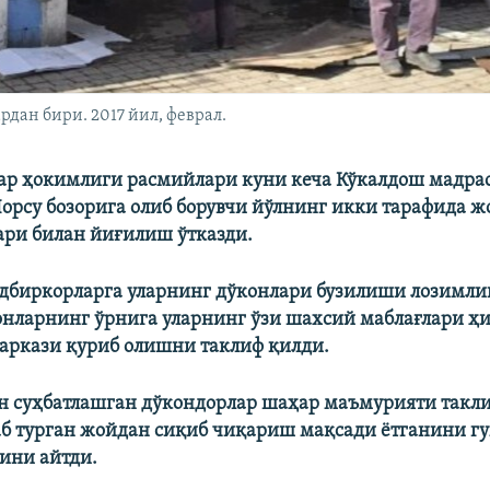
рдан бири. 2017 йил, феврал.
р ҳокимлиги расмийлари куни кеча Кўкалдош мадрас
орсу бозорига олиб борувчи йўлнинг икки тарафида 
лари билан йиғилиш ўтказди.
дбиркорларга уларнинг дўконлари бузилиши лозимли
онларнинг ўрнига уларнинг ўзи шахсий маблағлари ҳи
маркази қуриб олишни таклиф қилди.
н суҳбатлашган дўкондорлар шаҳар маъмурияти такл
аб турган жойдан сиқиб чиқариш мақсади ётганини г
ини айтди.