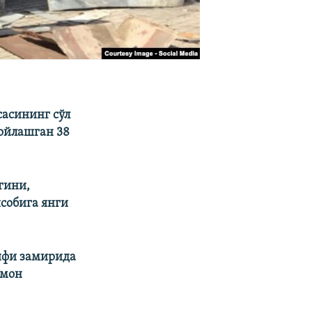
асининг сўл
жойлашган 38
гини,
собига янги
ифи замирида
умон