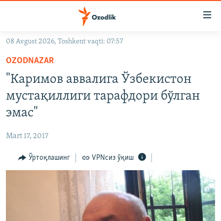
Линклар
Бош
мавзуларга
08 Avgust 2026, Toshkent vaqti: 07:57
ўтинг
OZODLIK SURISHTIRUVLARI
Асосий
OZODNAZAR
OZODVIDEO
навигацияга
"Каримов аввалига Ўзбекистон
ўтинг
OZODARXIV
мустақиллиги тарафдори бўлган
Қидиришга
ўтинг
эмас"
На русском
Mart 17, 2017
ИЖТИМОИЙ ТАРМОҚЛАР
Ўртоқлашинг
VPNсиз ўқиш
Озодлик бошқа тилларда