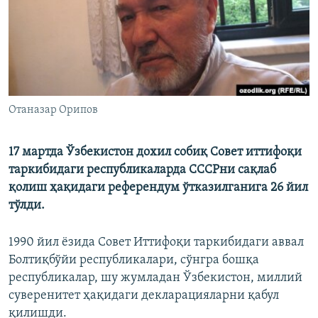
Отаназар Орипов
17 мартда Ўзбекистон дохил собиқ Совет иттифоқи
таркибидаги республикаларда СССРни сақлаб
қолиш ҳақидаги референдум ўтказилганига 26 йил
тўлди.
1990 йил ёзида Совет Иттифоқи таркибидаги аввал
Болтиқбўйи республикалари, сўнгра бошқа
республикалар, шу жумладан Ўзбекистон, миллий
суверенитет ҳақидаги декларацияларни қабул
қилишди.