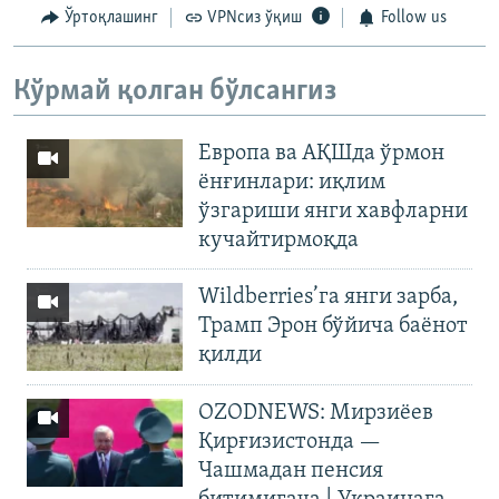
Ўртоқлашинг
VPNсиз ўқиш
Follow us
Кўрмай қолган бўлсангиз
Европа ва АҚШда ўрмон
ёнғинлари: иқлим
ўзгариши янги хавфларни
кучайтирмоқда
Wildberries’га янги зарба,
Трамп Эрон бўйича баёнот
қилди
OZODNEWS: Мирзиёев
Қирғизистонда —
Чашмадан пенсия