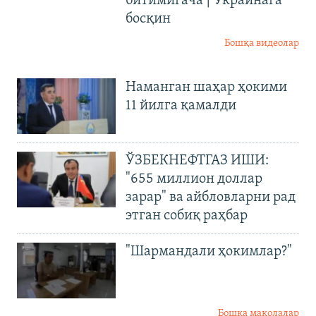
битимигача | Украинага
босқин
Бошқа видеолар
Наманган шаҳар ҳокими
11 йилга қамалди
ЎЗБЕКНЕФТГАЗ ИШИ:
"655 миллион доллар
зарар" ва айбловларни рад
этган собиқ раҳбар
"Шармандали ҳокимлар?"
Бошқа мақолалар