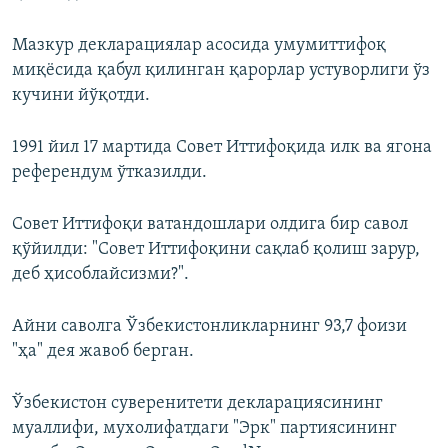
Мазкур декларациялар асосида умумиттифоқ
миқёсида қабул қилинган қарорлар устуворлиги ўз
кучини йўқотди.
1991 йил 17 мартида Совет Иттифоқида илк ва ягона
референдум ўтказилди.
Совет Иттифоқи ватандошлари олдига бир савол
қўйилди: "Совет Иттифоқини сақлаб қолиш зарур,
деб ҳисоблайсизми?".
Айни саволга Ўзбекистонликларнинг 93,7 фоизи
"ҳа" дея жавоб берган.
Ўзбекистон суверенитети декларациясининг
муаллифи, мухолифатдаги "Эрк" партиясининг