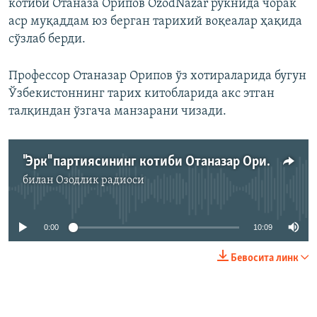
котиби Отаназа Орипов OzodNazar рукнида чорак
аср муқаддам юз берган тарихий воқеалар ҳақида
сўзлаб берди.
Профессор Отаназар Орипов ўз хотираларида бугун
Ўзбекистоннинг тарих китобларида акс этган
талқиндан ўзгача манзарани чизади.
"Эрк" партиясининг котиби Отаназар Орипов билан суҳбат
билан
Озодлик радиоси
Айни дамда медиа-манба мавжуд эмас
0:00
10:09
Бевосита линк