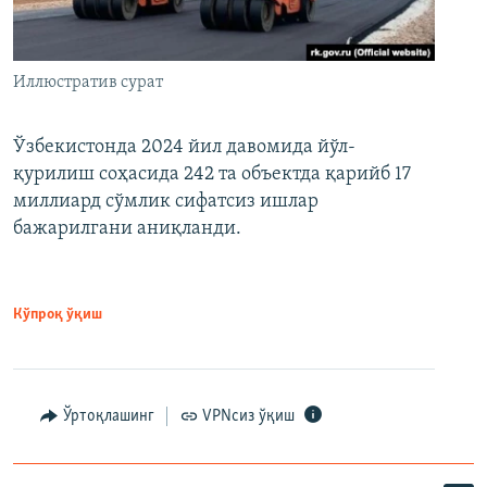
Иллюстратив сурат
Ўзбекистонда 2024 йил давомида йўл-
қурилиш соҳасида 242 та объектда қарийб 17
миллиард сўмлик сифатсиз ишлар
бажарилгани аниқланди.
Кўпроқ ўқиш
Ўртоқлашинг
VPNсиз ўқиш