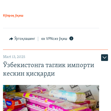
Кўпроқ ўқиш
Ўртоқлашинг
VPNсиз ўқиш
Mart 13, 2025
Ўзбекистонга таглик импорти
кескин қисқарди