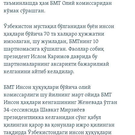
таъминлашда ҳам БМТ Олий комиссаридан
кўмак сўрашган.
Ўзбекистон мустақил бўлганидан буён инсон
ҳақлари бўйича 70 та халқаро ҳужжатни
имзолаган, шу жумладан, БМТнинг 10
шартномасига қўшилган. Фаоллар собиқ
президент Ислом Каримов даврида бу
шартномаларнинг аксарияти бажарилмай
келганини айтиб келадилар.
БМТ Инсон ҳуқуқлари бўйича олий
комиссарлиги шу йилнинг март ойида БМТ
Инсон ҳақлари кенгашининг Женевада ўтган
34-сессиясида Шавкат Мирзиëев
президентликка келганидан сўнг қабул
қилинган қарор ва қонунлар ижро қилинган
тақдирда Ўзбекистондаги инсон ҳуқуқлари