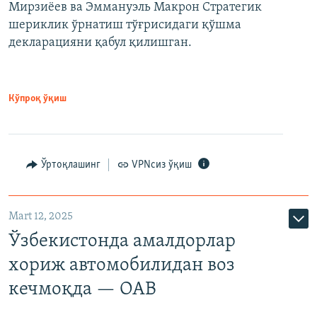
Мирзиёев ва Эммануэль Макрон Стратегик
шериклик ўрнатиш тўғрисидаги қўшма
декларацияни қабул қилишган.
Кўпроқ ўқиш
Ўртоқлашинг
VPNсиз ўқиш
Mart 12, 2025
Ўзбекистонда амалдорлар
хориж автомобилидан воз
кечмоқда — ОАВ