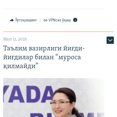
Ўртоқлашинг
VPNсиз ўқиш
Mart 12, 2025
Таълим вазирлиги йиғди-
йиғдилар билан “муроса
қилмайди”