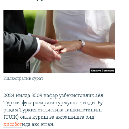
Иллюстратив сурат
2024 йилда 3509 нафар ўзбекистонлик аёл
Туркия фуқароларига турмушга чиқди. Бу
рақам Туркия статистика ташкилотининг
(ТÜİК) оила қуриш ва ажрашишга оид
ҳисобот
ида акс этган.