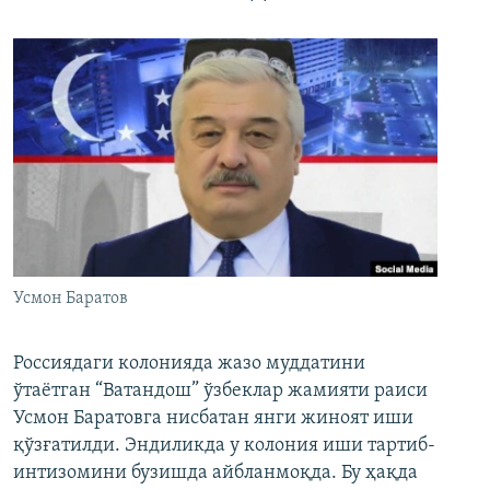
Усмон Баратов
Россиядаги колонияда жазо муддатини
ўтаётган “Ватандош” ўзбеклар жамияти раиси
Усмон Баратовга нисбатан янги жиноят иши
қўзғатилди. Эндиликда у колония иши тартиб-
интизомини бузишда айбланмоқда. Бу ҳақда