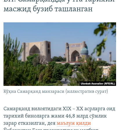
масжид бузиб ташланган
Кўҳна Самарқанд манзараси (иллюстратив сурат)
Самарқанд вилоятидаги XIX – XX асрларга оид
тарихий биноларга жами 46,8 млрд сўмлик
зарар етказилган, дея
маълум қилди