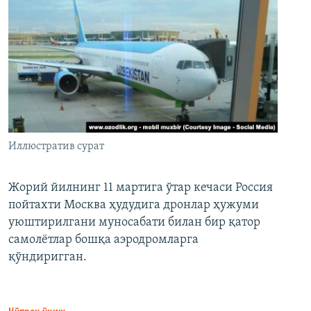
Иллюстратив сурат
Жорий йилнинг 11 мартига ўтар кечаси Россия
пойтахти Москва ҳудудига дронлар ҳужуми
уюштирилгани муносабати билан бир қатор
самолётлар бошқа аэродромларга
қўндиригган.