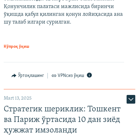
Қонунчилик палатаси мажлисида биринчи
ўқишда қабул қилинган қонун лойиҳасида ана
шу талаб илгари сурилган.
Кўпроқ ўқиш
Ўртоқлашинг
VPNсиз ўқиш
Mart 13, 2025
Стратегик шериклик: Тошкент
ва Париж ўртасида 10 дан зиёд
ҳужжат имзоланди