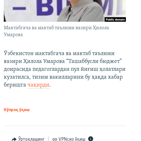
Мактабгача ва мактаб таълими вазири Ҳилола
Умарова
Ўзбекистон мактабгача ва мактаб таълими
вазири Ҳилола Умарова “Ташаббусли бюджет”
доирасида педагоглардан пул йиғиш ҳолатлари
кузатилса, тизим вакилларини бу ҳақда хабар
беришга
чақирди
.
Кўпроқ ўқиш
Ўртоқлашинг
VPNсиз ўқиш