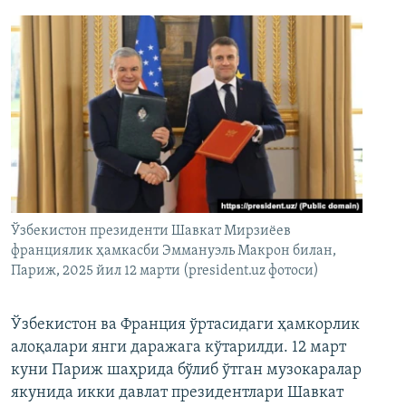
Ўзбекистон президенти Шавкат Мирзиёев
франциялик ҳамкасби Эммануэль Макрон билан,
Париж, 2025 йил 12 марти (president.uz фотоси)
Ўзбекистон ва Франция ўртасидаги ҳамкорлик
алоқалари янги даражага кўтарилди. 12 март
куни Париж шаҳрида бўлиб ўтган музокаралар
якунида икки давлат президентлари Шавкат