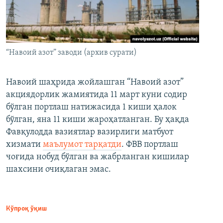
“Навоий азот” заводи (архив сурати)
Навоий шаҳрида жойлашган “Навоий азот”
акциядорлик жамиятида 11 март куни содир
бўлган портлаш натижасида 1 киши ҳалок
бўлган, яна 11 киши жароҳатланган. Бу ҳақда
Фавқулодда вазиятлар вазирлиги матбуот
хизмати
маълумот тарқатди
. ФВВ портлаш
чоғида нобуд бўлган ва жабрланган кишилар
шахсини очиқлаган эмас.
Кўпроқ ўқиш