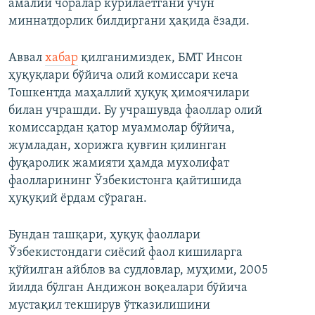
амалий чоралар кўрилаётгани учун
миннатдорлик билдиргани ҳақида ёзади.
Аввал
хабар
қилганимиздек, БМТ Инсон
ҳуқуқлари бўйича олий комиссари кеча
Тошкентда маҳаллий ҳуқуқ ҳимоячилари
билан учрашди. Бу учрашувда фаоллар олий
комиссардан қатор муаммолар бўйича,
жумладан, хорижга қувғин қилинган
фуқаролик жамияти ҳамда мухолифат
фаолларининг Ўзбекистонга қайтишида
ҳуқуқий ёрдам сўраган.
Бундан ташқари, ҳуқуқ фаоллари
Ўзбекистондаги сиёсий фаол кишиларга
қўйилган айблов ва судловлар, муҳими, 2005
йилда бўлган Андижон воқеалари бўйича
мустақил текширув ўтказилишини