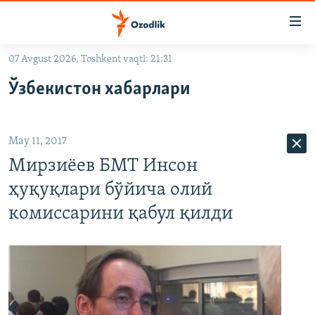
Линклар
Бош
мавзуларга
07 Avgust 2026, Toshkent vaqti: 21:31
ўтинг
OZODLIK SURISHTIRUVLARI
Асосий
Ўзбекистон хабарлари
OZODVIDEO
навигацияга
ўтинг
OZODARXIV
Қидиришга
May 11, 2017
ўтинг
На русском
Мирзиёев БМТ Инсон
ҳуқуқлари бўйича олий
ИЖТИМОИЙ ТАРМОҚЛАР
комиссарини қабул қилди
Озодлик бошқа тилларда