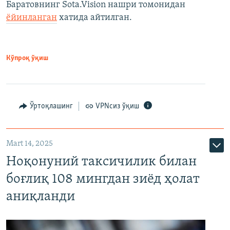
Баратовнинг Sota.Vision нашри томонидан
ёйинланган
хатида айтилган.
Кўпроқ ўқиш
Ўртоқлашинг
VPNсиз ўқиш
Mart 14, 2025
Ноқонуний таксичилик билан
боғлиқ 108 мингдан зиёд ҳолат
аниқланди