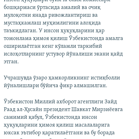
бошқармаси ўртасида амалий ва очиқ
мулоқотни янада ривожлантириш ва
мустаҳкамлаш муҳимлигини алоҳида
таъкидлаган. У инсон ҳуқуқларини ҳар
томонлама ҳимоя қилиш Ўзбекистонда амалга
оширилаётган кенг кўламли таркибий
ислоҳотларнинг устувор йўналиши экани қайд
этган.
Учрашувда ўзаро ҳамкорликнинг истиқболли
йўналишлари бўйича фикр алмашилган.
Ўзбекистон Миллий ахборот агентлиги Зайд
Раад ал-Ҳусайн президент Шавкат Мирзиёевга
самимий қабул, Ўзбекистонда инсон
ҳуқуқларини ҳимоя қилиш масалаларига
юксак эътибор қаратилаётгани ва бу борада