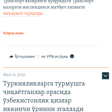
Транспорт вазирлиги ҳузуридаги Транспорт
назорати инспекцияси матбуот хизмати
маълумот тарқатди
.
Кўпроқ ўқиш
Ўртоқлашинг
VPNсиз ўқиш
Mart 13, 2025
Туркияликларга турмушга
чиқаётганлар орасида
ўзбекистонлик қизлар
иккинчи ўринни эгаллади