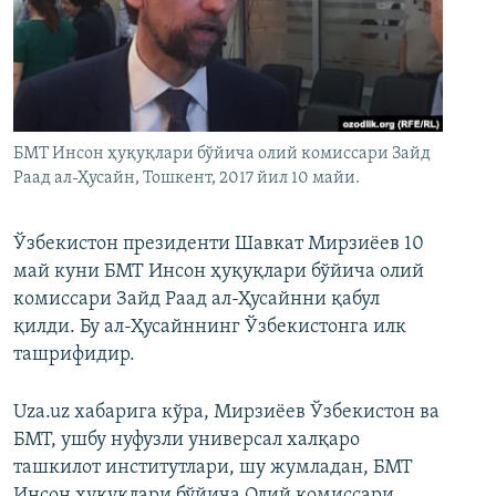
БМТ Инсон ҳуқуқлари бўйича олий комиссари Зайд
Раад ал-Ҳусайн, Тошкент, 2017 йил 10 майи.
Ўзбекистон президенти Шавкат Мирзиёев 10
май куни БМТ Инсон ҳуқуқлари бўйича олий
комиссари Зайд Раад ал-Ҳусайнни қабул
қилди. Бу ал-Ҳусайннинг Ўзбекистонга илк
ташрифидир.
Uza.uz хабарига кўра, Мирзиёев Ўзбекистон ва
БМТ, ушбу нуфузли универсал халқаро
ташкилот институтлари, шу жумладан, БМТ
Инсон ҳуқуқлари бўйича Олий комиссари