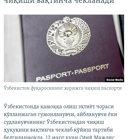
чиқиши вақтинча чекланади
Ўзбекистон фуқаросининг хорижга чиқиш паспорти
Ўзбекистонда қамоққа олиш эҳтиёт чораси
қўлланмаган гумонланувчи, айбланувчи ёки
судланувчининг Ўзбекистондан чиқиш
ҳуқуқини вақтинча чеклаб қўйиш тартиби
белгиланмоқда. 12 март куни Олий Мажлис