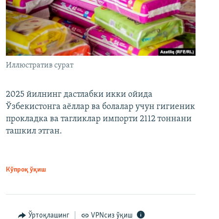
Иллюстратив сурат
2025 йилнинг дастлабки икки ойида
Ўзбекистонга аёллар ва болалар учун гигиеник
прокладка ва тагликлар импорти 2112 тоннани
ташкил этган.
Кўпроқ ўқиш
Ўртоқлашинг
VPNсиз ўқиш