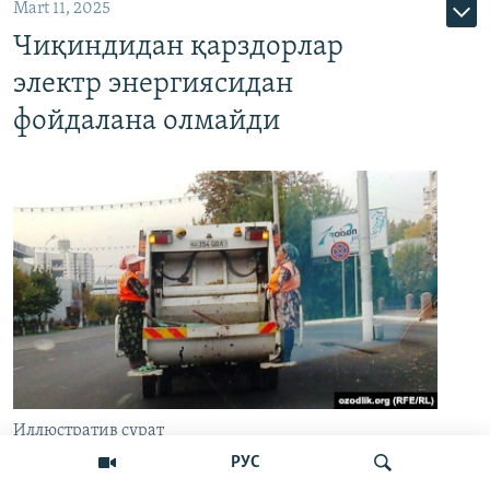
Mart 11, 2025
Чиқиндидан қарздорлар
электр энергиясидан
фойдалана олмайди
Иллюстратив сурат
РУС