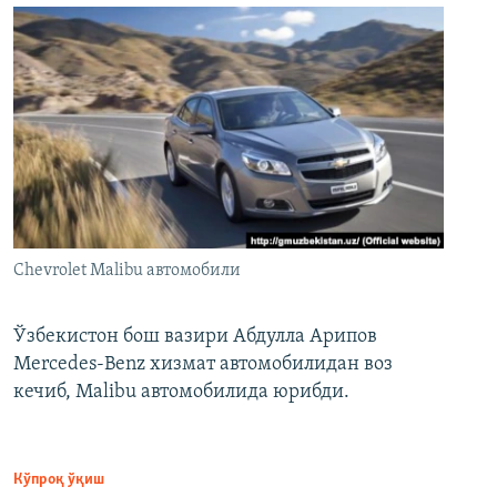
Chevrolet Malibu автомобили
Ўзбекистон бош вазири Абдулла Арипов
Mercedes-Benz хизмат автомобилидан воз
кечиб, Malibu автомобилида юрибди.
Кўпроқ ўқиш