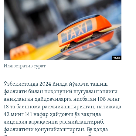
Иллюстратив сурат
Ўзбекистонда 2024 йилда йўловчи ташиш
фаолияти билан ноқонуний шуғулланганлиги
аниқланган ҳайдовчиларга нисбатан 108 минг
18 та баённома расмийлаштирилган, натижада
42 минг 141 нафар ҳайдовчи ўз вақтида
лицензия варақасини расмийлаштириб,
фаолиятини қонунийлаштирган. Бу ҳақда