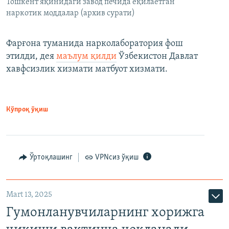
Тошкент яқинидаги завод печида ёқилаётган
наркотик моддалар (архив сурати)
Фарғона туманида нарколаборатория фош
этилди, дея
маълум қилди
Ўзбекистон Давлат
хавфсизлик хизмати матбуот хизмати.
Кўпроқ ўқиш
Ўртоқлашинг
VPNсиз ўқиш
Mart 13, 2025
Гумонланувчиларнинг хорижга