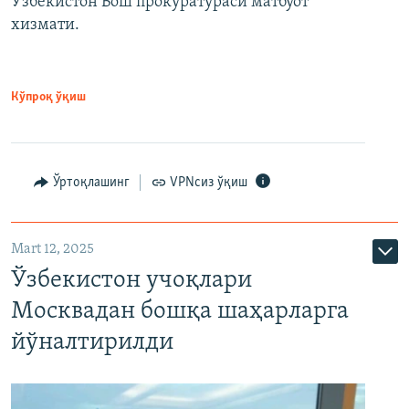
Ўзбекистон Бош прокуратураси матбуот
хизмати.
Кўпроқ ўқиш
Ўртоқлашинг
VPNсиз ўқиш
Mart 12, 2025
Ўзбекистон учоқлари
Москвадан бошқа шаҳарларга
йўналтирилди