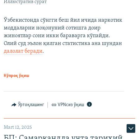
Иллюстратив сурат
Ўзбекистонда сўнгги беш йил ичида наркотик
моддаларни ноқонуний сотишга доир
жиноятлар сони икки бараварга кўпайди.
Олий суд эълон қилган статистика ана шундан
далолат беради
.
Кўпроқ ўқиш
Ўртоқлашинг
VPNсиз ўқиш
Mart 12, 2025
БП: Самарқандда учта тарихий