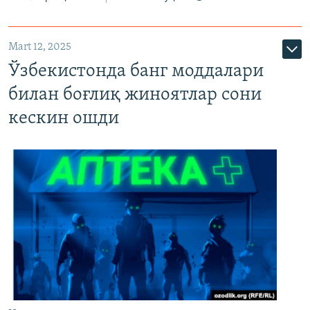
Mart 12, 2025
Ўзбекистонда банг моддалари
билан боғлиқ жиноятлар сони
кескин ошди