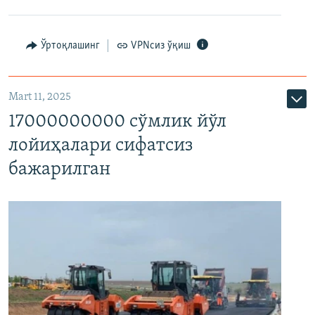
Ўртоқлашинг
VPNсиз ўқиш
Mart 11, 2025
17000000000 сўмлик йўл
лойиҳалари сифатсиз
бажарилган