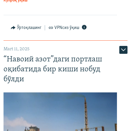
Кўпроқ ўқиш
Ўртоқлашинг
VPNсиз ўқиш
Mart 11, 2025
“Навоий азот”даги портлаш
оқибатида бир киши нобуд
бўлди