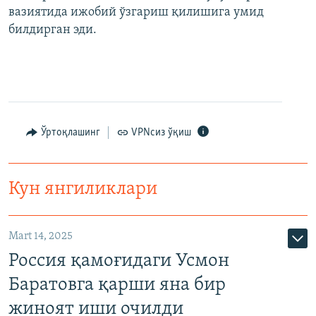
вазиятида ижобий ўзгариш қилишига умид
билдирган эди.
Ўртоқлашинг
VPNсиз ўқиш
Кун янгиликлари
Mart 14, 2025
Россия қамоғидаги Усмон
Баратовга қарши яна бир
жиноят иши очилди